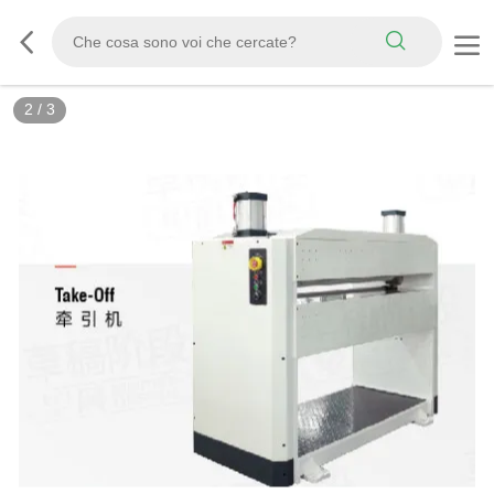
2
/
3