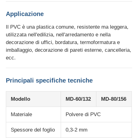
Applicazione
Linea di estrusione a doppia vite
Il PVC è una plastica comune, resistente ma leggera,
utilizzata nell'edilizia, nell'arredamento e nella
Linea di coestrusione per lastre multistrato
decorazione di uffici, bordatura, termoformatura e
imballaggio, decorazione di pareti esterne, cancelleria,
Linea di produzione di rivestimenti
ecc.
Linea di estrusione per fogli PMMA GPPS
Principali specifiche tecniche
linea di estrusione di cartone di plastica
Modello
MD-60/132
MD-80/156
linea di estrusione di lamiere termoformanti
Materiale
Polvere di PVC
Spessore del foglio
0,3-2 mm
Linea di produzione di fogli di PP