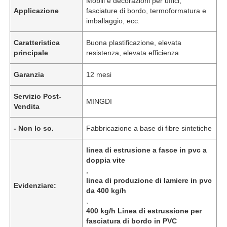
Mobili e decorazioni per uffici,
Applicazione
fasciature di bordo, termoformatura e
imballaggio, ecc.
Caratteristica
Buona plastificazione, elevata
principale
resistenza, elevata efficienza
Garanzia
12 mesi
Servizio Post-
MINGDI
Vendita
- Non lo so.
Fabbricazione a base di fibre sintetiche
linea di estrusione a fasce in pvc a
doppia vite
,
linea di produzione di lamiere in pvc
Evidenziare:
da 400 kg/h
,
400 kg/h Linea di estrussione per
fasciatura di bordo in PVC