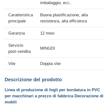
imballaggio, ecc.
Visita alla fabbrica
Caratteristica
Buona plastificazione, alta
principale
resistenza, alta efficienza
Controllo della qualità
Garanzia
12 mesi
Contattaci
Servizio
MINGDI
post-vendita
Notizie
Vite
Doppia vite
Casi
Descrizione del prodotto
Linea di produzione di fogli per bordatura in PVC
Chiedi un preventivo
per macchinari a prezzo di fabbrica Decorazione di
mobili
linea dell'estrusione dello strato dell'animale domestico