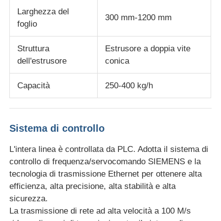
Larghezza del
300 mm-1200 mm
foglio
Linea dell'estrusione della fascia di bordo del PVC
Struttura
Estrusore a doppia vite
Calandria a rotoli
dell'estrusore
conica
Capacità
250-400 kg/h
Sistema di controllo
L'intera linea è controllata da PLC. Adotta il sistema di
controllo di frequenza/servocomando SIEMENS e la
tecnologia di trasmissione Ethernet per ottenere alta
efficienza, alta precisione, alta stabilità e alta
sicurezza.
La trasmissione di rete ad alta velocità a 100 M/s