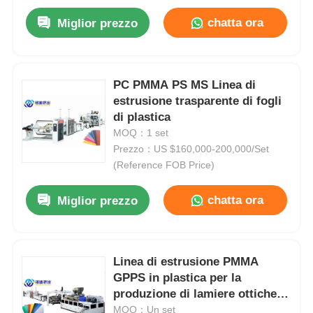
chatta ora
Miglior prezzo
PC PMMA PS MS Linea di
estrusione trasparente di fogli
di plastica
MOQ：1 set
Prezzo：US $160,000-200,000/Set
(Reference FOB Price)
chatta ora
Miglior prezzo
Casa.
Linea di estrusione PMMA
Prodotti
GPPS in plastica per la
produzione di lamiere ottiche
Chi Siamo
elettroplate
MOQ：Un set