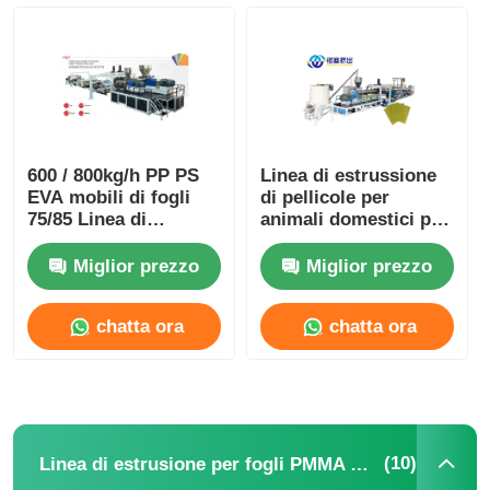
600 / 800kg/h PP PS
Linea di estrussione
EVA mobili di fogli
di pellicole per
75/85 Linea di
animali domestici per
produzione di fogli di
mobili MINGDI
plastica con sistema
Miglior prezzo
Miglior prezzo
di controllo
automatico PLC
chatta ora
chatta ora
(10)
Linea di estrusione per fogli PMMA GPPS