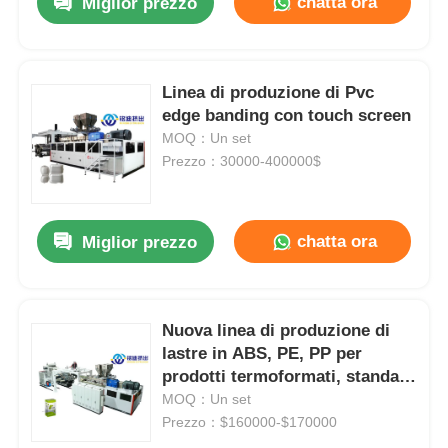
chatta ora
Miglior prezzo
Linea di produzione di Pvc
edge banding con touch screen
MOQ：Un set
Prezzo：30000-400000$
chatta ora
Miglior prezzo
Nuova linea di produzione di
lastre in ABS, PE, PP per
prodotti termoformati, standard
CE
MOQ：Un set
Prezzo：$160000-$170000