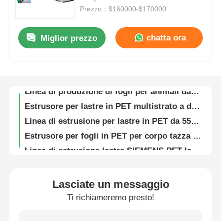
Prezzo：$160000-$170000
Visita alla fabbrica
chatta ora
Miglior prezzo
Linea di estrusione di fogli di PET stabile e accurata
Estrusore per lastre PET Siemens Control System Macchina completamente automatica 20 tonnellate
Controllo della qualità
800-1300 kg/h Linea di estrussione del foglio per l'alimentazione automatica degli animali domestici per il foglio da tazza
Linea di produzione di fogli per animali da compagnia 820 mm singola / doppia vite
Contattaci
Estrusore per lastre in PET multistrato a doppia vite da 820 mm completamente automatico
Linea di estrusione per lastre in PET da 550 kg/H con alimentazione multipla e sistema di controllo SIEMENS
Notizie
Estrusore per fogli in PET per corpo tazza ad alto rendimento / Linea di estrusione per fogli in PP 800-1300 kg/h
Linea di estrusione lastre SIEMENS PET larghezza 820 mm, vite singola, alta efficienza di produzione
Casi
Linea di estrusione per fogli di PET da 0,8-1,7 mm per tazze, alta capacità, basso consumo energetico
800-1300 kg/h Linea di estrussione di fogli di PP per animali domestici, macchina di estrussione di fogli di coppe di plastica
Lasciate un messaggio
Chiedi un preventivo
Estrusore a doppia vite trifase per macchina di estrusione di fogli in plastica Pp Ps Pet 380V 50HZ
Ti richiameremo presto!
Linea di estrusione automatica di fogli di PET a doppia vite per fogli di pellicola / lamiere di PLA / PP / PS
linea dell'estrusione dello strato dell'animale domestico
Linea di estrusione di lastre in plastica PET PLA a più alimentazione, estrusore a doppia vite per termoformatura di bicchieri in plastica