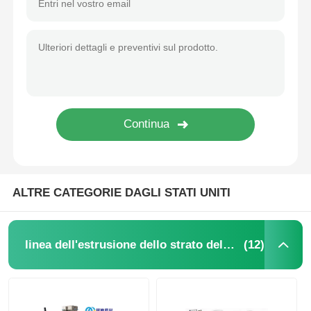
Linea di estrusione a doppia vite con doppia ventilazione APET PETG CPET PLA Estrusore di plastica 400-1200kg/h
APET PETG CPET PLA Piastra di plastica linea di estrusione doppia vite 400-1200 kg/h
Linea di estrusione a doppia vite
Linea di estrusione di fogli di plastica a doppia vite completamente automatica
Linea di estrusione a doppia vite di plastica personalizzabile raffreddamento ad aria per fogli di PE in PP, PLA, PET, ABS
Linea di coestrusione per lastre multistrato
Linea di estrusione a doppia vite per lastre in PLC Control APET PETG CPET PLA 400-1200kg/H
Linea di estrusione a doppia vite SIEMENS 650-1550mm
Linea di produzione di rivestimenti
Fabbricanti di estrusori a doppia vite per lamiera di PLA 400-1200 kg/h Estrusori a doppia vite a controllo PLC
Linea di estrusione per fogli PMMA GPPS
ALTRE CATEGORIE DAGLI STATI UNITI
linea di estrusione di cartone di plastica
(12)
linea dell'estrusione dello strato dell'animale domestico
linea di estrusione di lamiere termoformanti
Linea di produzione di fogli di PP