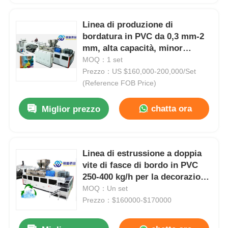
Linea di produzione di
bordatura in PVC da 0,3 mm-2
mm, alta capacità, minor
consumo energetico
MOQ：1 set
Prezzo：US $160,000-200,000/Set
(Reference FOB Price)
chatta ora
Miglior prezzo
Linea di estrussione a doppia
vite di fasce di bordo in PVC
250-400 kg/h per la decorazione
dei mobili
MOQ：Un set
Prezzo：$160000-$170000