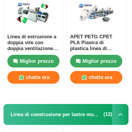
Linea di estrusione a
APET PETG CPET
doppia vite con
PLA Piastra di
doppia ventilazione
plastica linea di
APET PETG CPET
estrusione doppia
PLA Estrusore di
vite 400-1200 kg/h
Miglior prezzo
Miglior prezzo
plastica 400-1200kg/h
chatta ora
chatta ora
(12)
Linea di coestrusione per lastre multistrato