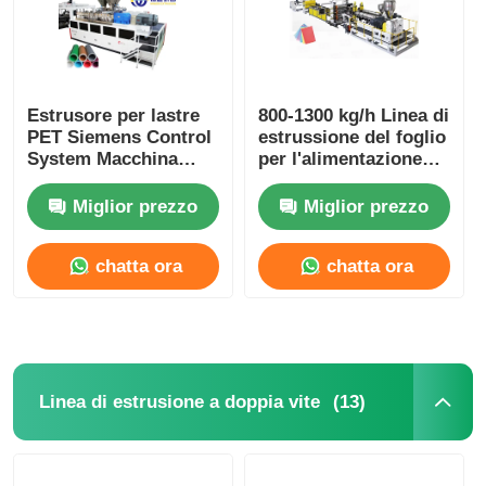
Linea dell'estrusione della fascia di bordo del PVC
Estrusore per lastre
800-1300 kg/h Linea di
Calandria a rotoli
PET Siemens Control
estrussione del foglio
System Macchina
per l'alimentazione
completamente
automatica degli
automatica 20
animali domestici per
Miglior prezzo
Miglior prezzo
tonnellate
il foglio da tazza
chatta ora
chatta ora
(13)
Linea di estrusione a doppia vite