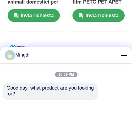
animali domestici per
film PETG PET APET
mobili MINGDI
Estrusore di lastre di
Invia richiesta
Invia richiesta
plastica PET 50-80
m/min
Mingdi
10:09 PM
Good day, what product are you looking 
Linea di produzione
Linee di produzione
for?
di impiallacciatura a
di rivestimenti per
doppia vite singola
mobili in PP PS EVA
per fogli di plastica
1200mm 1400mm CE
Invia richiesta
Invia richiesta
PET PLA per mobili
Standard ISO