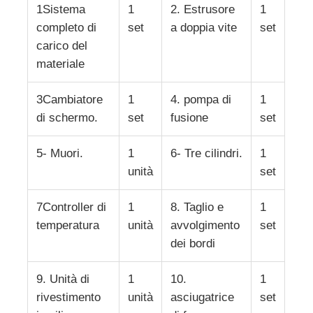
1Sistema
1
2. Estrusore
1
completo di
set
a doppia vite
set
Linea di estrusione a doppia vite
carico del
materiale
Linea di coestrusione per lastre multistrato
3Cambiatore
1
4. pompa di
1
di schermo.
set
fusione
set
Linea di produzione di rivestimenti
5- Muori.
1
6- Tre cilindri.
1
Linea di estrusione per fogli PMMA GPPS
unità
set
7Controller di
1
8. Taglio e
1
linea di estrusione di cartone di plastica
temperatura
unità
avvolgimento
set
dei bordi
linea di estrusione di lamiere termoformanti
9. Unità di
1
10.
1
rivestimento
unità
asciugatrice
set
Linea di produzione di fogli di PP