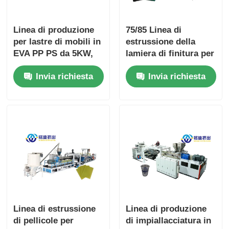
Linea di produzione
75/85 Linea di
per lastre di mobili in
estrussione della
EVA PP PS da 5KW,
lamiera di finitura per
multifunzionale,
animali domestici PP
Invia richiesta
Invia richiesta
1200mm 1400mm
PS EVA Linea di
produzione di lamiere
mono / doppia vite
Linea di estrussione
Linea di produzione
di pellicole per
di impiallacciatura in