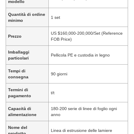
modello
Quantità di ordine
1 set
minimo
US $160,000-200,000/Set (Reference
Prezzo
FOB Price)
Imballaggi
Pellicola PE e custodia in legno
particolari
Tempi di
90 giorni
consegna
Termini di
t/t
pagamento
Capacità di
180-200 serie di linee di foglio ogni
alimentazione
anno
Nome del
Linea di estrusione delle lamiere
prodotto