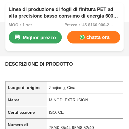
Linea di produzione di fogli di finitura PET ad
alta precisione basso consumo di energia 600
kg/h 800 kg/h
MOQ：1 set
Prezzo：US $160,000-200,000/Set (Reference FOB Price)
chatta ora
Miglior prezzo
DESCRIZIONE DI PRODOTTO
Luogo di origine
Zhejiang, Cina
Marca
MINGDI EXTRUSION
Certificazione
ISO, CE
Numero di
75/40,85/44,95/48,52/40