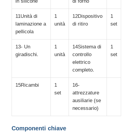
in silicone
di forno
Linea dell'estrusione della fascia di bordo del PVC
11Unità di
1
12Dispositivo
1
laminazione a
unità
di ritiro
set
pellicola
Calandria a rotoli
13- Un
1
14Sistema di
1
giradischi.
unità
controllo
set
elettrico
completo.
15Ricambi
1
16-
set
attrezzature
ausiliarie (se
necessario)
Componenti chiave