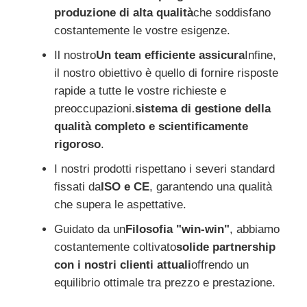
produzione di alta qualità
che soddisfano
costantemente le vostre esigenze.
Il nostro
Un team efficiente assicura
Infine,
il nostro obiettivo è quello di fornire risposte
rapide a tutte le vostre richieste e
preoccupazioni.
sistema di gestione della
qualità completo e scientificamente
rigoroso
.
I nostri prodotti rispettano i severi standard
fissati da
ISO e CE
, garantendo una qualità
che supera le aspettative.
Guidato da un
Filosofia "win-win"
, abbiamo
costantemente coltivato
solide partnership
con i nostri clienti attuali
offrendo un
equilibrio ottimale tra prezzo e prestazione.