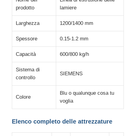
prodotto
lamiere
Visita alla fabbrica
Larghezza
1200/1400 mm
Controllo della qualità
Spessore
0.15-1.2 mm
Capacità
600/800 kg/h
Contattaci
Sistema di
SIEMENS
Notizie
controllo
Blu o qualunque cosa tu
Casi
Colore
voglia
Chiedi un preventivo
Elenco completo delle attrezzature
linea dell'estrusione dello strato dell'animale domestico