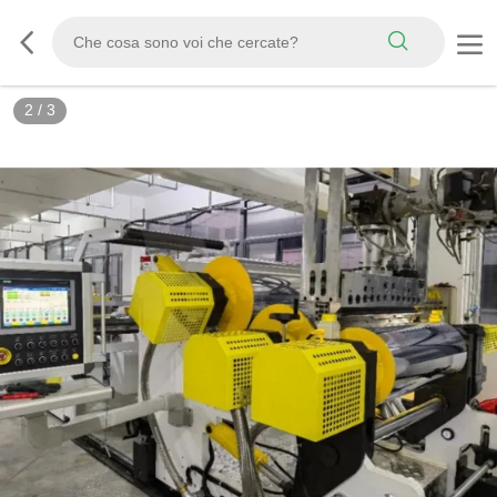
3
/
3