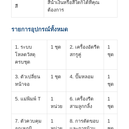
สีน้ำเงินหรือสีใดก็ได้ที่คุณ
สี
ต้องการ
ทัวร์โรงงาน
รายการอุปกรณ์ทั้งหมด
การควบคุมคุณภาพ
1. ระบบ
1 ชุด
2. เครื่องอัดรีด
1
ติดต่อเรา
โหลดวัสดุ
สกรูคู่
ชุด
ครบชุด
ข่าว
3. ตัวเปลี่ยน
1 ชุด
4. ปั๊มหลอม
1
หน้าจอ
ชุด
กรณี
5. แม่พิมพ์ T
1
6. เครื่องรีด
1
หน่วย
สามลูกกลิ้ง
ชุด
ขอทุน
7. ตัวควบคุม
1
8. การตัดขอบ
1
สายดึงแผ่นสัตว์เลี้ยง
อุณหภูมิ
หน่วย
และการม้วน
ชุด