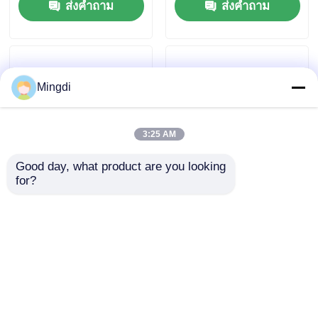
ส่งคำถาม
ส่งคำถาม
Siemens
80m/min
Mingdi
3:25 AM
Good day, what product are you looking 
for?
สายการผลิตโฟเนียร์สกรู
เครื่องเฟอร์นิเจอร์ PP
คู่เดียว extruder PET
PS EVA Sheet Veneer
PLA พลาสติกแผ่นสําห
สายการผลิต 1200mm
รับเฟอร์นิเจอร์
1400mm CE มาตรฐาน
ส่งคำถาม
ส่งคำถาม
ISO
บ้าน
เกี่ยวกับเรา
ติดต่อเรา
Desktop Site