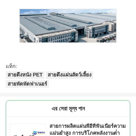
แท็ก:
สายดึงหนัง PET
สายดึงแผ่นสัตว์เลี้ยง
สายพัดพัดฟาเนอร์
এর সেরা মূল্য পান
สายการผลิตแผ่นพีอีทีฟันเนียร์ความ
แม่นยําสูง การบริโภคพลังงานต่ํา