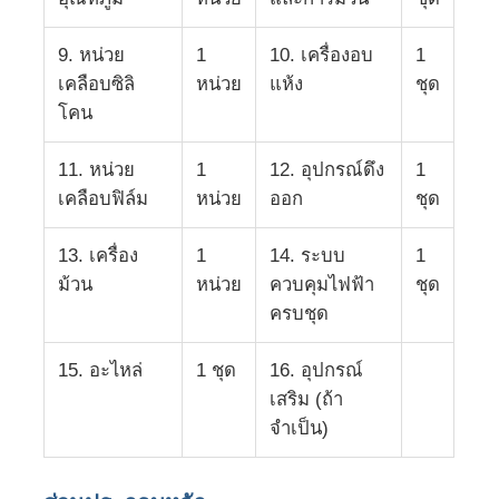
9. หน่วย
1
10. เครื่องอบ
1
สายดึงสกรูคู่
เคลือบซิลิ
หน่วย
แห้ง
ชุด
โคน
สายดึงแผ่นหลายชั้น
11. หน่วย
1
12. อุปกรณ์ดึง
1
เคลือบฟิล์ม
หน่วย
ออก
ชุด
สายการผลิตฟีนเนอร์
13. เครื่อง
1
14. ระบบ
1
สายพัดแผ่น PMMA GPPS
ม้วน
หน่วย
ควบคุมไฟฟ้า
ชุด
ครบชุด
สายดึงแผ่นพลาสติก
15. อะไหล่
1 ชุด
16. อุปกรณ์
เสริม (ถ้า
สายดึงแผ่นแบบ thermoforming
จำเป็น)
สายการผลิตแผ่น PP