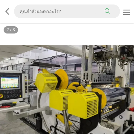
3
/
3