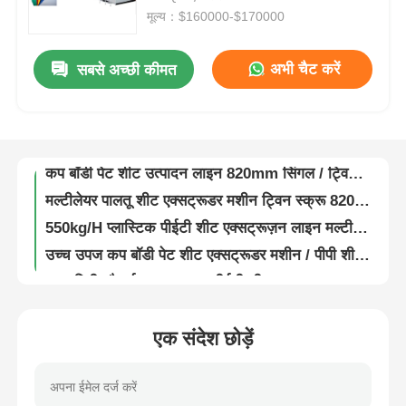
मूल्य：$160000-$170000
फ़ैक्टरी टूर
अभी चैट करें
सबसे अच्छी कीमत
स्थिर सटीक पीईटी शीट एक्सट्रूज़न लाइन ट्विन पेंच अधिकतम चौड़ाई 1550 मिमी
सीमेंस नियंत्रण प्रणाली पालतू शीट एक्सट्रूडर मशीन पूरी तरह से स्वचालित 20 टन
गुणवत्ता नियंत्रण
800-1300 किलोग्राम/घंटा ऑटो फीडिंग पालतू जानवरों के लिए कप शीट के लिए एक्सट्रूज़न शीट लाइन
कप बॉडी पेट शीट उत्पादन लाइन 820mm सिंगल / ट्विन स्क्रू
हमसे संपर्क करें
मल्टीलेयर पालतू शीट एक्सट्रूडर मशीन ट्विन स्क्रू 820 मिमी चौड़ाई पूरी तरह से स्वचालित
550kg/H प्लास्टिक पीईटी शीट एक्सट्रूज़न लाइन मल्टीपल फीड SIEMENS नियंत्रण प्रणाली
समाचार
उच्च उपज कप बॉडी पेट शीट एक्सट्रूडर मशीन / पीपी शीट एक्सट्रूज़न लाइन 800-1300kg/H
820 मिमी चौड़ाई SIEMENS पीईटी शीट एक्सट्रूज़न लाइन एकल पेंच उच्च उत्पादन दक्षता
मामले
0.8-1.7 मिमी पीईटी कप शीट एक्सट्रूज़न लाइन उच्च क्षमता कम बिजली की खपत
800-1300kg/H पीपी पेट शीट एक्सट्रूज़न लाइन, प्लास्टिक कप बॉडी शीट एक्सट्रूडर मशीन
एक संदेश छोड़ें
एक उद्धरण का अनुरोध करें
380V 50HZ प्लास्टिक पीपी पीएस पालतू शीट एक्सट्रूज़न मशीन 3 चरण ट्विन पेंच एक्सट्रूडर
जुड़वां पेंच स्वचालित पीईटी शीट एक्सट्रूज़न लाइन पीएलए / पीपी / पीएस फिल्म शीट / प्लेट बोर्ड के लिए
पालतू शीट एक्सट्रूज़न लाइन
मल्टीपल फीड पीईटी पीएलए प्लास्टिक शीट एक्सट्रूज़न लाइन प्लास्टिक कप थर्मोफॉर्मिंग के लिए डबल स्क्रू एक्सट्रूडर