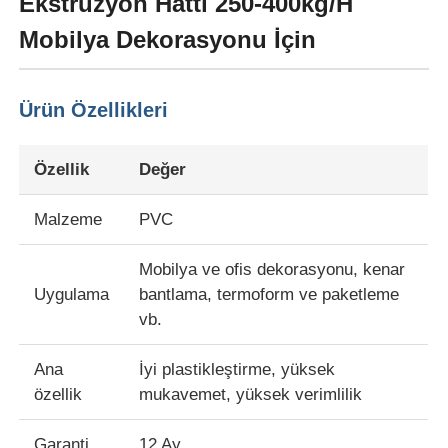
Ekstrüzyon Hattı 250-400kg/H
Mobilya Dekorasyonu İçin
Ürün Özellikleri
Özellik
Değer
Malzeme
PVC
Mobilya ve ofis dekorasyonu, kenar
Uygulama
bantlama, termoform ve paketleme
Evde
vb.
Ana
İyi plastikleştirme, yüksek
Ürün
özellik
mukavemet, yüksek verimlilik
Hakkımızda
Garanti
12 Ay