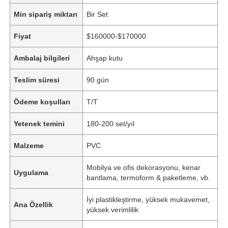
Min sipariş miktarı
Bir Set
Fiyat
$160000-$170000
Ambalaj bilgileri
Ahşap kutu
Teslim süresi
90 gün
Ödeme koşulları
T/T
Yetenek temini
180-200 set/yıl
Malzeme
PVC
Mobilya ve ofis dekorasyonu, kenar
Uygulama
bantlama, termoform & paketleme, vb.
İyi plastikleştirme, yüksek mukavemet,
Ana Özellik
yüksek verimlilik