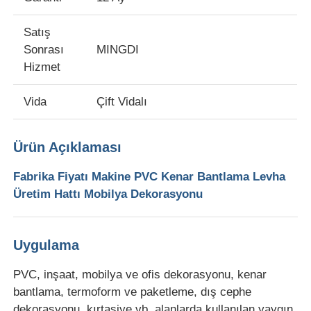
Satış
Fabrika Turu
Sonrası
MINGDI
Hizmet
Kalite Kontrol
Vida
Çift Vidalı
Bizimle İletişim
Ürün Açıklaması
Haberler
Fabrika Fiyatı Makine PVC Kenar Bantlama Levha
Üretim Hattı Mobilya Dekorasyonu
Davalar
Uygulama
Bir İndirim İste
PVC, inşaat, mobilya ve ofis dekorasyonu, kenar
bantlama, termoform ve paketleme, dış cephe
Pet plaka ekstrüzyon hattı
dekorasyonu, kırtasiye vb. alanlarda kullanılan yaygın,