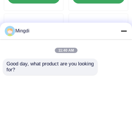
Mingdi
11:40 AM
Good day, what product are you looking 
for?
Yüksek Mukavemetli
MINGDI Plastik
PVC Kenar Bandı
Yaprak Kenar
Ekstrüzyon Hattı PLC
bantlama ekstrüzyon
Otomatik Kontrol
hattı 400kg/H Çift
Talep Gönder
Talep Gönder
vida
Ana sayfa
Hakkımızda
Bize ulaşın
Desktop Site
Site Haritası
Gizlilik Politikası