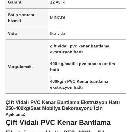
Garanti
12 Aylık
Satış sonrası
MINGDI
hizmet
Vida
Ikiz vida
çift vidalı pvc kenar bantlama
ekstrüzyon hattı
,
400 kg/saatlik pvc tabaka üretim
Vurgulamak:
hattı
,
400kg/h PVC Kenar bantlama
ekstrüzyon hattı
Çift Vidalı PVC Kenar Bantlama Ekstrüzyon Hattı
250-400kg/Saat Mobilya Dekorasyonu İçin
Açıklama:
Çift Vidalı PVC Kenar Bantlama