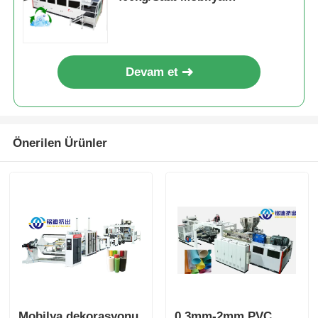
Dekorasyonu İçin
Devam et
Önerilen Ürünler
Mobilya dekorasyonu
0.3mm-2mm PVC