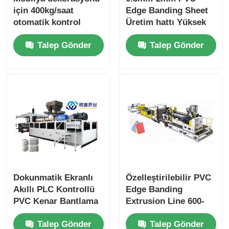
için 400kg/saat
Edge Banding Sheet
otomatik kontrol
Üretim hattı Yüksek
plastik PVC tabaka
Kapasite Düşük Güç
Talep Gönder
Talep Gönder
ekstrüder makinesi
tüketimi
Dokunmatik Ekranlı
Özelleştirilebilir PVC
Akıllı PLC Kontrollü
Edge Banding
PVC Kenar Bantlama
Extrusion Line 600-
Üretim Hattı
1200mm Genişliği
Talep Gönder
Talep Gönder
Akıllı Kontrol