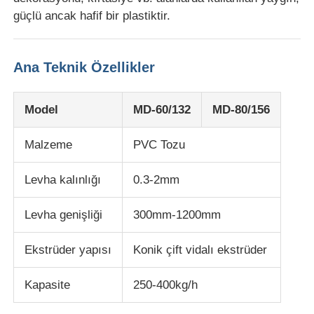
güçlü ancak hafif bir plastiktir.
İkiz vida çıkartma hattı
Ana Teknik Özellikler
Çok katmanlı tabaka ekstrüzyon hattı
Model
MD-60/132
MD-80/156
Finer Üretim hattı
Malzeme
PVC Tozu
PMMA GPPS Levha Ekstrüzyon Hattı
Levha kalınlığı
0.3-2mm
Levha genişliği
300mm-1200mm
Plastik karton ekstrüzyon hattı
Ekstrüder yapısı
Konik çift vidalı ekstrüder
Termoforming levha ekstrüzyon hattı
Kapasite
250-400kg/h
PP yaprak üretim hattı