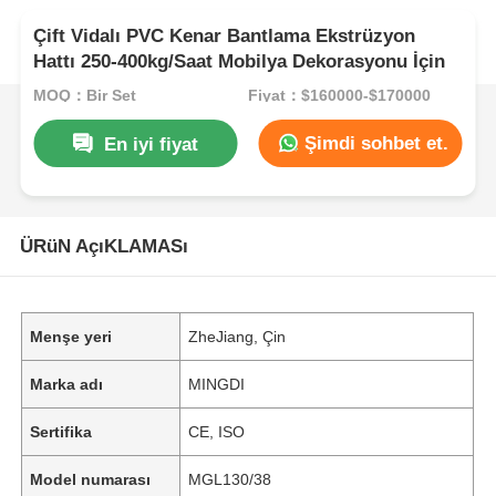
Çift Vidalı PVC Kenar Bantlama Ekstrüzyon
Hattı 250-400kg/Saat Mobilya Dekorasyonu İçin
MOQ：Bir Set
Fiyat：$160000-$170000
Şimdi sohbet et.
En iyi fiyat
ÜRüN AçıKLAMASı
Menşe yeri
ZheJiang, Çin
Marka adı
MINGDI
Sertifika
CE, ISO
Model numarası
MGL130/38