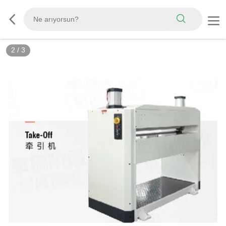
2
/
3