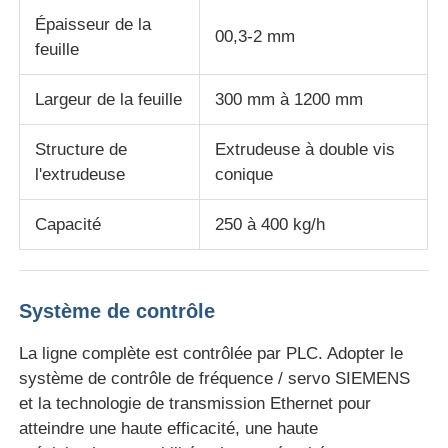
Épaisseur de la
00,3-2 mm
Ligne d'extrusion de bordure foncée de PVC
feuille
Largeur de la feuille
300 mm à 1200 mm
Appareil à calandre à rouleaux
Structure de
Extrudeuse à double vis
l'extrudeuse
conique
Capacité
250 à 400 kg/h
Système de contrôle
La ligne complète est contrôlée par PLC. Adopter le
système de contrôle de fréquence / servo SIEMENS
et la technologie de transmission Ethernet pour
atteindre une haute efficacité, une haute