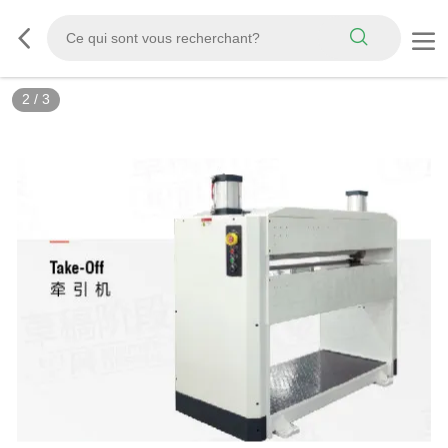
2
/
3