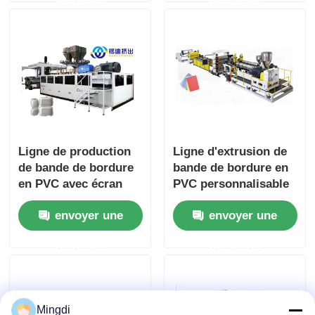
meubles
d'énergie plus faible
Ligne de production
Ligne d'extrusion de
de bande de bordure
bande de bordure en
en PVC avec écran
PVC personnalisable
tactile
600-1200 mm largeur
envoyer une
envoyer une
contrôle intelligent
demande
demande
Mingdi