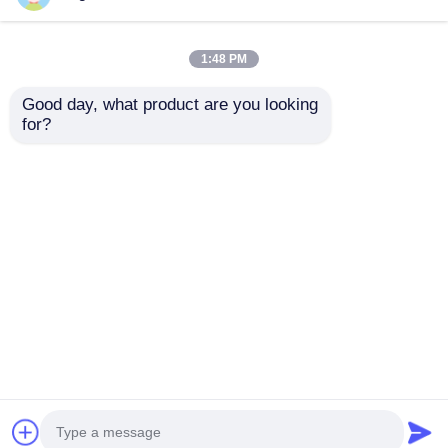
1:48 PM
Good day, what product are you looking 
Ligne d'extrusion de
Ligne d'extrusion de
for?
chant en PVC haute
bande de bordure de
résistance avec
tôle en plastique
contrôle automatique
MINGDI 400 kg/h Twin
envoyer une
envoyer une
par automate
Screw
programmable
demande
demande
Aperçu
Au sujet de nous
Contactez-nous
Desktop Site
Plan du site
Politique de confidentialité
Qualité
ligne d'extrusion de feuille d'animal familier
Usine De Chine.Copyright © 2026 Zhejiang Mingdi