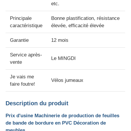
etc.
Visite de l'usine
Principale
Bonne plastification, résistance
caractéristique
élevée, efficacité élevée
Contrôle qualité
Garantie
12 mois
Contactez-nous
Service après-
Le MINGDI
vente
Nouvelles
Je vais me
Vélos jumeaux
faire foutre!
Les affaires
Description du produit
Demandez un devis
Prix d'usine Machinerie de production de feuilles
de bande de bordure en PVC Décoration de
ligne d'extrusion de feuille d'animal familier
meubles