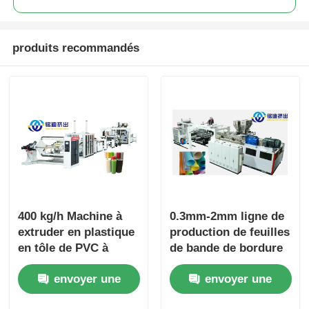
produits recommandés
400 kg/h Machine à
0.3mm-2mm ligne de
extruder en plastique
production de feuilles
en tôle de PVC à
de bande de bordure
commande
en PVC haute
envoyer une
envoyer une
automatique pour la
capacité
décoration de
consommation
demande
demande