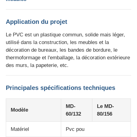
Ligne d'extrusion à double vis
Application du projet
Le PVC est un plastique commun, solide mais léger,
Ligne de coextrusion de feuilles multicouches
utilisé dans la construction, les meubles et la
décoration de bureaux, les bandes de bordure, le
Ligne de production de placage
thermoformage et l'emballage, la décoration extérieure
des murs, la papeterie, etc.
Ligne d'extrusion de feuille PMMA GPPS
Principales spécifications techniques
ligne d'extrusion de carton plastique
MD-
Le MD-
Modèle
ligne d'extrusion de feuille de thermoformage
60/132
80/156
Matériel
Pvc pou
Ligne de production de feuilles de PP