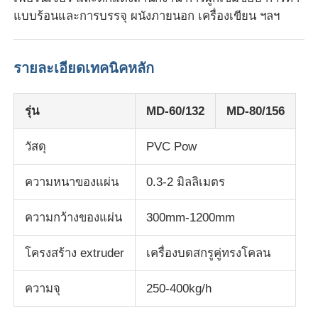
แบบร้อนและการบรรจุ ผนังภายนอก เครื่องเขียน ฯลฯ
สายดึงสกรูคู่
รายละเอียดเทคนิคหลัก
สายดึงแผ่นหลายชั้น
รุ่น
MD-60/132
MD-80/156
สายการผลิตฟีนเนอร์
วัสดุ
PVC Pow
สายพัดแผ่น PMMA GPPS
ความหนาของแผ่น
0.3-2 มิลลิเมตร
ความกว้างของแผ่น
300mm-1200mm
สายดึงแผ่นพลาสติก
โครงสร้าง extruder
เครื่องบดสกรูคู่ทรงโคลน
สายดึงแผ่นแบบ thermoforming
ความจุ
250-400kg/h
สายการผลิตแผ่น PP