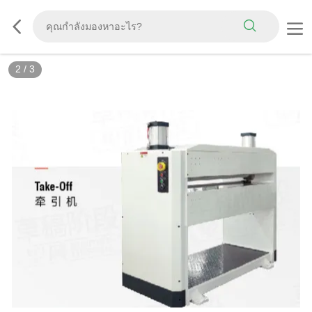
2
/
3