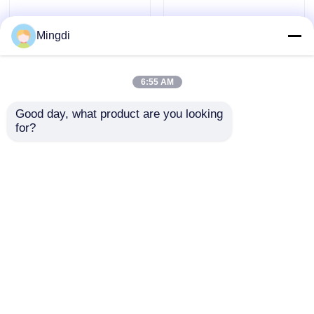
Mingdi
6:55 AM
Good day, what product are you looking 
for?
สายการอัดขึ้นรูปขอบ
สายการอัดรีดขอบแถบ
แถบ PVC ความแข็งแรง
พลาสติก MINGDI 400
สูง ระบบควบคุม
กก./ชม. สกรูคู่
อัตโนมัติ PLC
ส่งคำถาม
ส่งคำถาม
บ้าน
เกี่ยวกับเรา
ติดต่อเรา
Desktop Site
แผนผังเว็บไซต์
นโยบายความเป็นส่วนตัว