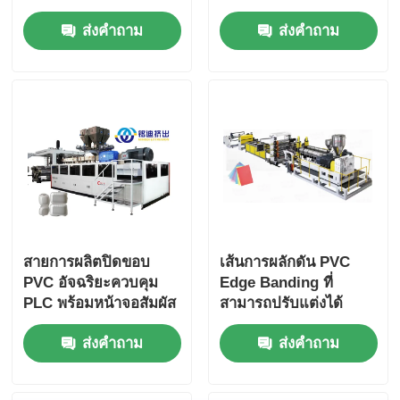
Production Line ความ
ส่งคำถาม
ส่งคำถาม
จุสูง การบริโภคพลังงาน
ต่ํา
สายการผลิตปิดขอบ
เส้นการผลักดัน PVC
PVC อัจฉริยะควบคุม
Edge Banding ที่
PLC พร้อมหน้าจอสัมผัส
สามารถปรับแต่งได้
ความกว้าง 600-1200
ส่งคำถาม
ส่งคำถาม
มม การควบคุมที่ฉลาด