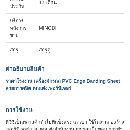
12 เดือน
ประกัน
ทัวร์โรงงาน
บริการ
หลังการ
MINGDI
ขาย
การควบคุมคุณภาพ
สกรู
สกรูคู่
ติดต่อเรา
คําอธิบายสินค้า
ข่าว
ราคาโรงงาน เครื่องจักรกล PVC Edge Banding Sheet
สายการผลิต ตกแต่งเฟอร์นิเจอร์
กรณี
ขอทุน
การใช้งาน
พีวีซีเป็นพลาสติกทั่วไปที่แข็งแรง แต่เบา ใช้ในงานก่อสร้าง
สายดึงแผ่นสัตว์เลี้ยง
เฟอร์นิเจอร์ และตกแต่งสํานักงาน การผูกเข็มขอบ การทํา