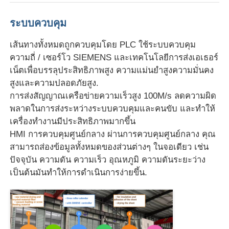
ระบบควบคุม
สายดัดแผ่น PVC Edge Banding
เส้นทางทั้งหมดถูกควบคุมโดย PLC ใช้ระบบควบคุม
เครื่องกลมกลมกลมกลม
ความถี่ / เซอร์โว SIEMENS และเทคโนโลยีการส่งเอเธอร์
เน็ตเพื่อบรรลุประสิทธิภาพสูง ความแม่นยําสูงความมั่นคง
สูงและความปลอดภัยสูง.
การส่งสัญญาณเครือข่ายความเร็วสูง 100M/s ลดความผิด
พลาดในการส่งระหว่างระบบควบคุมและคนขับ และทําให้
เครื่องทํางานมีประสิทธิภาพมากขึ้น
HMI การควบคุมศูนย์กลาง ผ่านการควบคุมศูนย์กลาง คุณ
สามารถส่องข้อมูลทั้งหมดของส่วนต่างๆ ในจอเดียว เช่น
ปัจจุบัน ความดัน ความเร็ว อุณหภูมิ ความดันระยะว่าง
เป็นต้นมันทําให้การดําเนินการง่ายขึ้น.