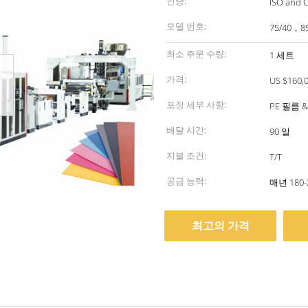
인증:
ISO and 
모델 번호:
75/40，8
최소 주문 수량:
1 세트
가격:
US $160,0
포장 세부 사항:
PE 필름 
배달 시간:
90 일
지불 조건:
T/T
공급 능력:
매년 180
최고의 가격