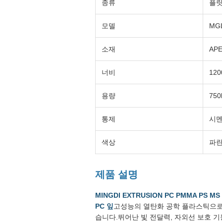
종류
플릿
모델
MGL
소재
APE
너비
120
용량
750
통제
시
색상
파란
제품 설명
MINGDI EXTRUSION PC PMMA P
PC 잎
고성능의 열탄화 공학 플라스틱으로 
습니다.뛰어난 빛 전달력, 자외선 보호 기