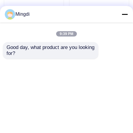
Mingdi
9:39 PM
Good day, what product are you looking 
PC PMMA PS Línea
Línea automática de
for?
de extrusión de
extrusión de chapa de
cartón de plástico
plástico de cartón
transparente 1220
grueso de PP PE ABS
Enviar Consulta
Enviar Consulta
mm 1000 kg/h
1200 mm-2000 mm
Inicio
Mapa del Sitio
Contactar Ahora
Desktop Site
Mapa del sitio
Política de privacidad