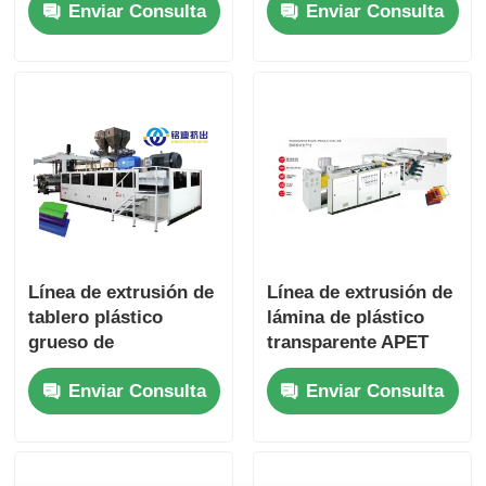
Enviar Consulta
Enviar Consulta
espesor de precisión
ABS TPO EVA
Línea de extrusión de
Línea de extrusión de
tablero plástico
lámina de plástico
grueso de
transparente APET
alimentación múltiple
PETG CPET PLA
Enviar Consulta
Enviar Consulta
550-800 kg/h Máquina
multifuncional 750
de extrusión de
kg/h 500 kg/h
láminas