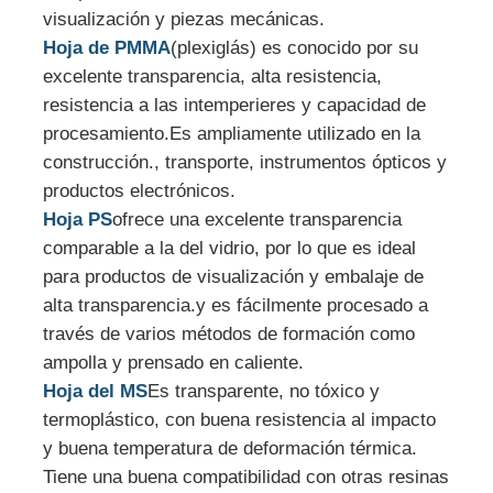
visualización y piezas mecánicas.
Hoja de PMMA
(plexiglás) es conocido por su
Línea de la protuberancia de las bandas de borde del 
excelente transparencia, alta resistencia,
resistencia a las intemperie­res y capacidad de
Máquina de calendario en rollo
procesamiento.Es ampliamente utilizado en la
construcción., transporte, instrumentos ópticos y
productos electrónicos.
Hoja PS
ofrece una excelente transparencia
comparable a la del vidrio, por lo que es ideal
para productos de visualización y embalaje de
alta transparencia.y es fácilmente procesado a
través de varios métodos de formación como
ampolla y prensado en caliente.
Hoja del MS
Es transparente, no tóxico y
termoplástico, con buena resistencia al impacto
y buena temperatura de deformación térmica.
Tiene una buena compatibilidad con otras resinas