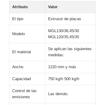
Atributo
Valor
Visita a la fábrica
El tipo
Extrusor de placas
Control de calidad
MGL130/38,45/30
Modelo
MGL120/35,45/30
Contáctenos
Se aplican las siguientes
El material
medidas:
Noticias
Ancho
1220 mm y más
Casos
Capacidad
750 kg/h 500 kg/h
Solicitar una cotización
Control de las
Las demás:
emisiones
línea de la protuberancia de la hoja del animal domésti