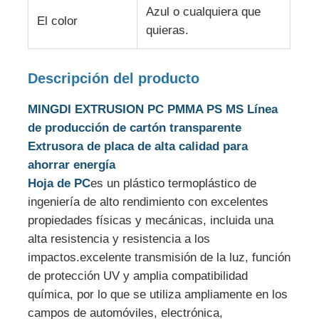
Azul o cualquiera que
El color
quieras.
Línea de extrusión de doble tornillo
Descripción del producto
Línea de extrusión de láminas multicapa
MINGDI EXTRUSION PC PMMA PS MS Línea
de producción de cartón transparente
Línea de producción de chapa
Extrusora de placa de alta calidad para
ahorrar energía
Línea de extrusión de hojas PMMA GPPS
Hoja de PC
es un plástico termoplástico de
ingeniería de alto rendimiento con excelentes
línea de extrusión de cartón de plástico
propiedades físicas y mecánicas, incluida una
alta resistencia y resistencia a los
impactos.excelente transmisión de la luz, función
línea de extrusión de chapa de termoformación
de protección UV y amplia compatibilidad
química, por lo que se utiliza ampliamente en los
Línea de producción de hojas de PP
campos de automóviles, electrónica,