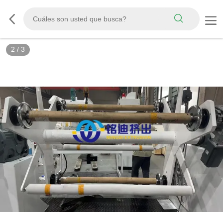
3
/
3