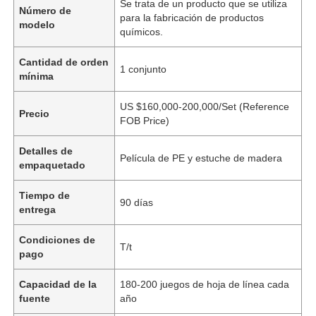
Se trata de un producto que se utiliza
Número de
para la fabricación de productos
modelo
químicos.
Cantidad de orden
1 conjunto
mínima
US $160,000-200,000/Set (Reference
Precio
FOB Price)
Detalles de
Película de PE y estuche de madera
empaquetado
Tiempo de
90 días
entrega
Condiciones de
T/t
pago
Capacidad de la
180-200 juegos de hoja de línea cada
fuente
año