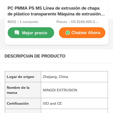
PC PMMA PS MS Línea de extrusión de chapa
de plástico transparente Máquina de extrusión
de chapa de ahorro de energía
MOQ：1 conjunto
Precio：US $160,000-200,000/Set (Reference FOB Price)
Chatear Ahora
Mejor precio
DESCRIPCIóN DE PRODUCTO
Lugar de origen
Zhejiang, China
Nombre de la
MINGDI EXTRUSION
marca
Certificación
ISO and CE