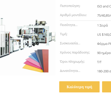
Πιστοποίηση:
ISO and 
Αριθμό μοντέλου:
75/40,85/
Ποσότητα
1 Σειρά
παραγγελίας min:
Τιμή:
US $160,0
Συσκευασία
Φόρμα PE
λεπτομέρειες:
Χρόνος παράδοσης:
90 ημέρε
Όροι πληρωμής:
Τ/Τ
Δυνατότητα
180-200 
προσφοράς:
Καλύτερη τιμή