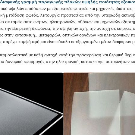
ιαφανής γραμμή παραγωγής πλακών υψηλής ποιότητας εξοικον
τικό υψηλών επιδόσεων με εξαιρετικές φυσικές και μηχανικές ιδιότητε
τική μετάδοση φωτός, λειτουργία προστασίας από την υπεριώδη ακτινοβ
ο σε τομείς αυτοκινήτων, ηλεκτρονικών, οθόνων και μηχανικών εξαρτη
για την εξαιρετική διαφάνεια, την υψηλή αντοχή, την αντοχή σε καιρικές 
ως στην κατασκευή., μεταφορών, οπτικών οργάνων και ηλεκτρονικών π
ς παρέχει κομψή υφή,και είναι εύκολα επεξεργασμένο μέσω διαφόρω
αι θερμοπλαστικό με καλή αντοχή κατά την πρόσκρουση και θερμική θ
ρύ δυναμικό εφαρμογής στην ηλεκτρονική, κατασκευής, αυτοκινήτων κα