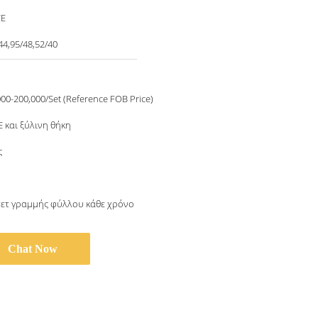
CE
44,95/48,52/40
00-200,000/Set (Reference FOB Price)
 και ξύλινη θήκη
ς
σετ γραμμής φύλλου κάθε χρόνο
Chat Now