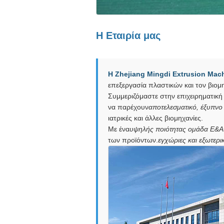
Η Εταιρία μας
Η Zhejiang Mingdi Extrusion Mach
επεξεργασία πλαστικών και τον βιομ
Συμμεριζόμαστε στην επιχειρηματική
να παρέχουν
αποτελεσματικό, έξυπνο 
ιατρικές και άλλες βιομηχανίες.
Με ένα
υψηλής ποιότητας ομάδα Ε&Α
των προϊόντων.
εγχώριες και εξωτερι