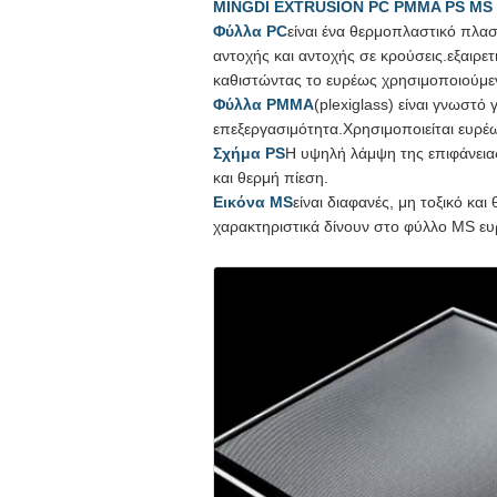
MINGDI EXTRUSION PC PMMA PS MS Δ
Φύλλα PC
είναι ένα θερμοπλαστικό πλασ
αντοχής και αντοχής σε κρούσεις.εξαιρε
καθιστώντας το ευρέως χρησιμοποιούμεν
Φύλλα PMMA
(plexiglass) είναι γνωστό 
επεξεργασιμότητα.Χρησιμοποιείται ευρέ
Σχήμα PS
Η υψηλή λάμψη της επιφάνεια
και θερμή πίεση.
Εικόνα MS
είναι διαφανές, μη τοξικό κ
χαρακτηριστικά δίνουν στο φύλλο MS ευ