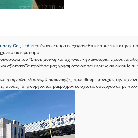
inery Co., Ltd.
είναι ένα
καινοτόμο επιχείρηση
Επικεντρώνεται στην κατα
ηχανικό αυτοματισμό.
 φιλοσοφία του "
Επιστημονική και τεχνολογική καινοτομία, προσανατολισ
και αξιόπιστο
Τα προϊόντα μας χρησιμοποιούνται ευρέως σε οικιακές συ
και
προηγμένο εξοπλισμό παραγωγής
, προωθούμε συνεχώς την τεχνολογ
κές αγορές
, δημιουργώντας μακροχρόνιες σχέσεις συνεργασίας με πολλέ