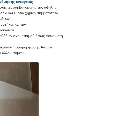
όμησης ενέργειας
ς, συμπεριλαμβανομένης της υψηλής
ολία και ευρεία χημική συμβατότητα,
μάτων.
συνθήκες και την
ροϊόντων.
ν μεθόδων σχηματισμού όπως φουσκωτή
ερμοκρασία παραμόρφωσης.Αυτά τα
ι άλλων τομέων.