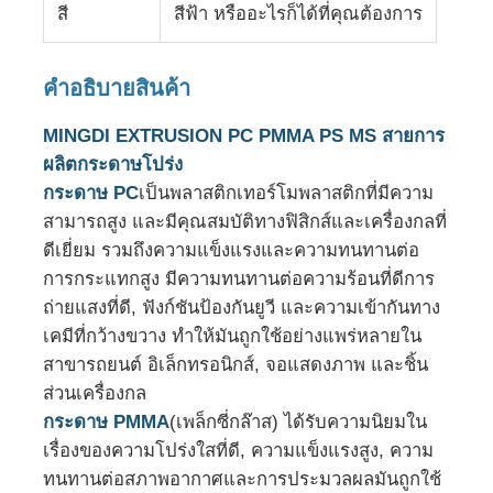
สี
สีฟ้า หรืออะไรก็ได้ที่คุณต้องการ
ทัวร์โรงงาน
คําอธิบายสินค้า
การควบคุมคุณภาพ
MINGDI EXTRUSION PC PMMA PS MS สายการ
ผลิตกระดาษโปร่ง
กระดาษ PC
เป็นพลาสติกเทอร์โมพลาสติกที่มีความ
ติดต่อเรา
สามารถสูง และมีคุณสมบัติทางฟิสิกส์และเครื่องกลที่
ดีเยี่ยม รวมถึงความแข็งแรงและความทนทานต่อ
ข่าว
การกระแทกสูง มีความทนทานต่อความร้อนที่ดีการ
ถ่ายแสงที่ดี, ฟังก์ชันป้องกันยูวี และความเข้ากันทาง
เคมีที่กว้างขวาง ทําให้มันถูกใช้อย่างแพร่หลายใน
กรณี
สาขารถยนต์ อิเล็กทรอนิกส์, จอแสดงภาพ และชิ้น
ส่วนเครื่องกล
ขอทุน
กระดาษ PMMA
(เพล็กซี่กล๊าส) ได้รับความนิยมใน
เรื่องของความโปร่งใสที่ดี, ความแข็งแรงสูง, ความ
ทนทานต่อสภาพอากาศและการประมวลผลมันถูกใช้
สายดึงแผ่นสัตว์เลี้ยง