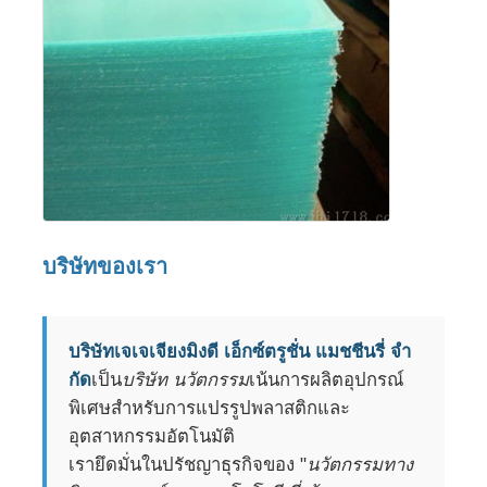
บริษัทของเรา
บริษัทเจเจเจียงมิงดี เอ็กซ์ตรูชั่น แมชชีนรี่ จํา
กัด
เป็น
บริษัท นวัตกรรม
เน้นการผลิตอุปกรณ์
พิเศษสําหรับการแปรรูปพลาสติกและ
อุตสาหกรรมอัตโนมัติ
เรายึดมั่นในปรัชญาธุรกิจของ "
นวัตกรรมทาง