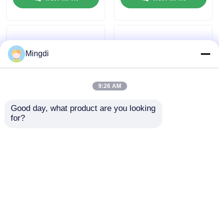
Mingdi
9:26 AM
Good day, what product are you looking 
for?
สายการอัดขึ้นรูปแผ่น
อัตโนมัติ PP PE ABS
พลาสติกใส PC PMMA
หนากระดาษแผ่น
PS ขนาด 1220 มม.
พลาสติก extrusion เส้น
1000 กก./ชม.
1200mm-2000mm
ส่งคำถาม
ส่งคำถาม
บ้าน
เกี่ยวกับเรา
ติดต่อเรา
Desktop Site