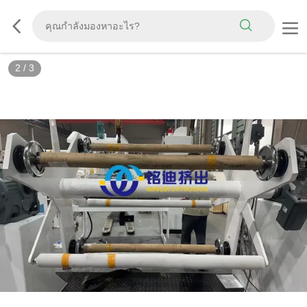
2
/
3