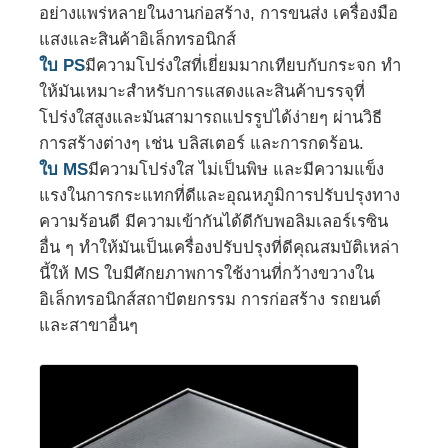
อย่างแพร่หลายในงานก่อสร้าง, การขนส่ง เครื่องมือ
แสงและสินค้าอิเล็กทรอนิกส์
สายดึงสกรูคู่
ใบ PS
มีความโปร่งใสที่เยี่ยมมากเทียบกับกระจก ทํา
ให้มันเหมาะสําหรับการแสดงและสินค้าบรรจุที่
สายดึงแผ่นหลายชั้น
โปร่งใสสูงและมันสามารถแปรรูปได้ง่ายๆ ผ่านวิธี
การสร้างต่างๆ เช่น บลิสเตอร์ และการกดร้อน.
ใบ MS
มีความโปร่งใส ไม่เป็นพิษ และมีความแข็ง
สายการผลิตฟีนเนอร์
แรงในการกระแทกที่ดีและอุณหภูมิการปรับปรุงทาง
ความร้อนดี มีความเข้ากันได้ดีกับพอลิมเลอร์เรซิน
สายพัดแผ่น PMMA GPPS
อื่น ๆ ทําให้มันเป็นเครื่องปรับปรุงที่ดีคุณสมบัติเหล่า
นี้ให้ MS ใบมีศักยภาพการใช้งานที่กว้างขวางใน
อิเล็กทรอนิกส์สถาปัตยกรรม การก่อสร้าง รถยนต์
สายดึงแผ่นพลาสติก
และสาขาอื่นๆ
สายดึงแผ่นแบบ thermoforming
สายการผลิตแผ่น PP