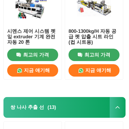
압출 라인을 묶는 PVC 모서리
시멘스 제어 시스템 펫
800-1300kg/H 자동 공
롤 칼렌더 기계
잎 extruder 기계 완전
급 펫 압출 시트 라인
자동 20 톤
(컵 시트용)
최고의 가격
최고의 가격
지금 얘기해
지금 얘기해
(13)
쌍 나사 추출 선