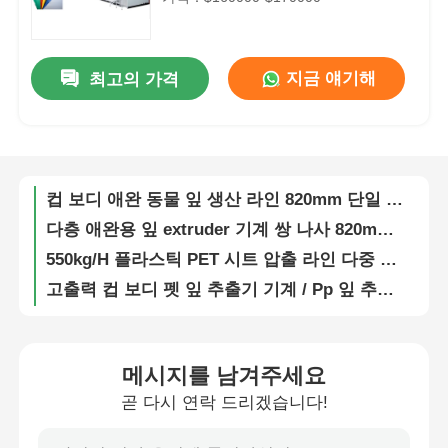
공장 투어
지금 얘기해
최고의 가격
안정적인 정확한 PET 시트 압출 라인 트윈 스크류 최대 폭 1550mm
품질 관리
시멘스 제어 시스템 펫 잎 extruder 기계 완전 자동 20 톤
800-1300kg/H 자동 공급 펫 압출 시트 라인 (컵 시트용)
저희와 연락
컵 보디 애완 동물 잎 생산 라인 820mm 단일 / 쌍 나사
다층 애완용 잎 extruder 기계 쌍 나사 820mm 너비 완전 자동
550kg/H 플라스틱 PET 시트 압출 라인 다중 공급 SIEMENS 제어 시스템
뉴스
고출력 컵 보디 펫 잎 추출기 기계 / Pp 잎 추출 라인 800-1300kg/H
820mm 폭 SIEMENS PET 시트 압출 라인 단일 스크류 고생산 효율
사건
0.8-1.7mm PET 컵 시트 추출 선 높은 용량 낮은 전력 소비
800-1300kg/H PP/PET 시트 압출 라인, 플라스틱 컵 바디 시트 압출기
메시지를 남겨주세요
인용 을 요청 하십시오
380V 50HZ 플라스틱 Pp Ps Pet 시트 압출기 3상 트윈 스크류 압출기
곧 다시 연락 드리겠습니다!
트윈 스크류 자동 PET 시트 압출 라인 (PLA / PP / PS 필름 시트 / 판 보드용)
피이티 시트 압출 라인