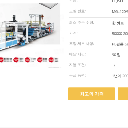
인증:
CE,ISO
모델 번호:
MGL120/3
최소 주문 수량:
한 셋트
가격:
50000-20
포장 세부 사항:
PE필름 
배달 시간:
90 일
지불 조건:
T/T
공급 능력:
1년에 20
최고의 가격