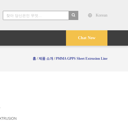
Korean
search
Chat Now
홈
/
제품 소개
/
PMMA GPPS Sheet Extrusion Line
국
EXTRUSION