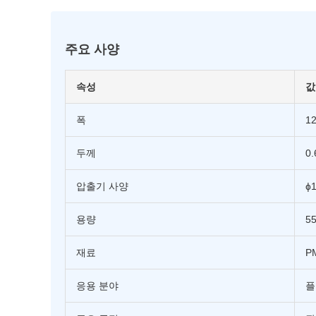
주요 사양
속성
값
폭
1
두께
0
압출기 사양
ɸ
용량
55
재료
P
응용 분야
플