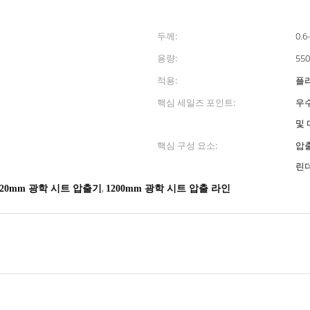
두께:
0.6
용량:
550
적용:
플라
핵심 세일즈 포인트:
우수
및
핵심 구성 요소:
압출
린더
,
220mm 광학 시트 압출기
1200mm 광학 시트 압출 라인