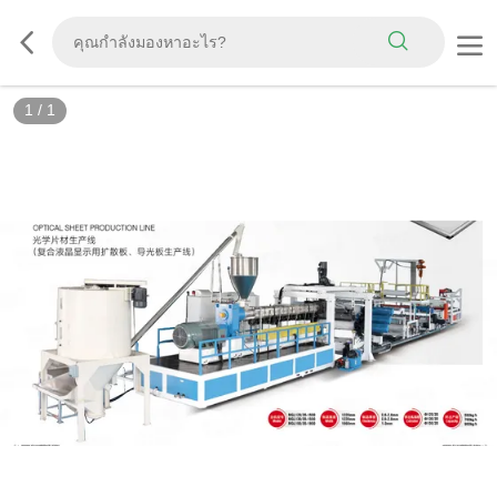
1
/
1