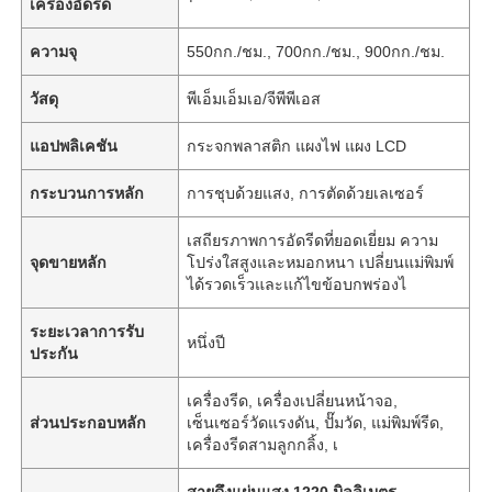
เครื่องอัดรีด
ความจุ
550กก./ชม., 700กก./ชม., 900กก./ชม.
วัสดุ
พีเอ็มเอ็มเอ/จีพีพีเอส
แอปพลิเคชัน
กระจกพลาสติก แผงไฟ แผง LCD
กระบวนการหลัก
การชุบด้วยแสง, การตัดด้วยเลเซอร์
เสถียรภาพการอัดรีดที่ยอดเยี่ยม ความ
จุดขายหลัก
โปร่งใสสูงและหมอกหนา เปลี่ยนแม่พิมพ์
ได้รวดเร็วและแก้ไขข้อบกพร่องไ
ระยะเวลาการรับ
หนึ่งปี
ประกัน
เครื่องรีด, เครื่องเปลี่ยนหน้าจอ,
ส่วนประกอบหลัก
เซ็นเซอร์วัดแรงดัน, ปั๊มวัด, แม่พิมพ์รีด,
เครื่องรีดสามลูกกลิ้ง, เ
สายดึงแผ่นแสง 1220 มิลลิเมตร
,