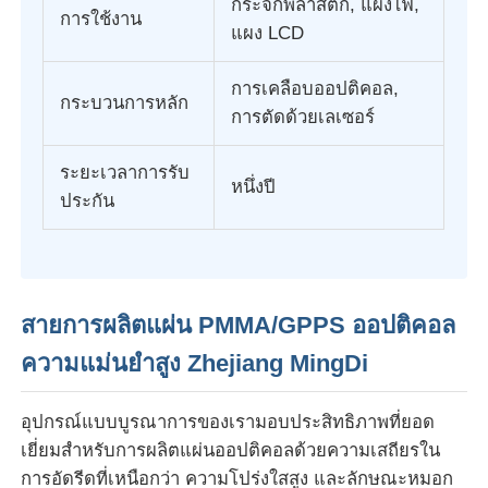
กระจกพลาสติก, แผงไฟ,
การใช้งาน
แผง LCD
สายดึงสกรูคู่
การเคลือบออปติคอล,
กระบวนการหลัก
การตัดด้วยเลเซอร์
สายดึงแผ่นหลายชั้น
ระยะเวลาการรับ
หนึ่งปี
สายการผลิตฟีนเนอร์
ประกัน
สายพัดแผ่น PMMA GPPS
สายการผลิตแผ่น PMMA/GPPS ออปติคอล
สายดึงแผ่นพลาสติก
ความแม่นยำสูง Zhejiang MingDi
สายดึงแผ่นแบบ thermoforming
อุปกรณ์แบบบูรณาการของเรามอบประสิทธิภาพที่ยอด
เยี่ยมสำหรับการผลิตแผ่นออปติคอลด้วยความเสถียรใน
สายการผลิตแผ่น PP
การอัดรีดที่เหนือกว่า ความโปร่งใสสูง และลักษณะหมอก