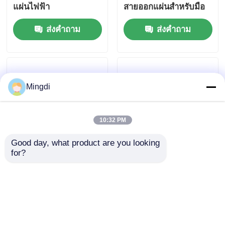
แผ่นไฟฟ้า
สายออกแผ่นสําหรับมือ
ถือทีวี LCD มือถือ
ส่งคำถาม
ส่งคำถาม
Mingdi
10:32 PM
Good day, what product are you looking 
for?
1220-1660 มม สายการ
สายผลักดันแผ่น PMMA
ผลิตแผ่นแสงอัตโนมัติ
แบบออปติก 1220mm
สําหรับแผ่นแสงกระจก
1660mm ความกว้าง
พลาสติก
550-900kg/h
ส่งคำถาม
ส่งคำถาม