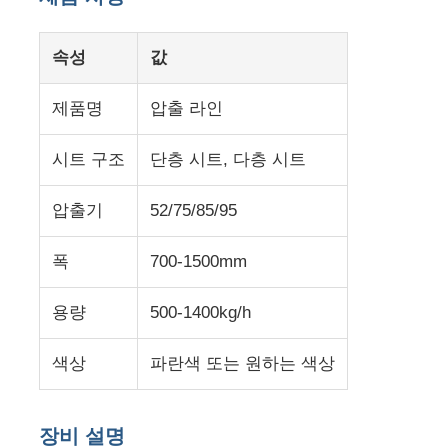
속성
값
제품명
압출 라인
시트 구조
단층 시트, 다층 시트
압출기
52/75/85/95
폭
700-1500mm
용량
500-1400kg/h
집
색상
파란색 또는 원하는 색상
제품
장비 설명
우리 에 관한 것