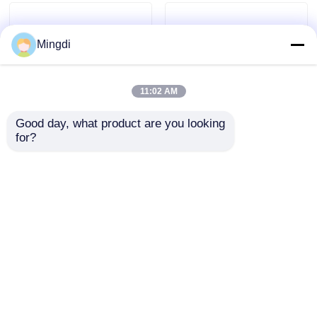
Mingdi
11:02 AM
Good day, what product are you looking 
for?
PET, PLA, PP, PS 다층
시멘스 PET PLA PP
플라스틱 시트 추출 선
PS 플라스틱 판 판
0.05-2.5mm 두께 높은
extrusion 라인 700-
용량
1500mm 52/75/85/95
문의 보내기
문의 보내기
extruder
홈
사이트맵
연락처
Desktop Site
사이트 지도
개인 정보 정책