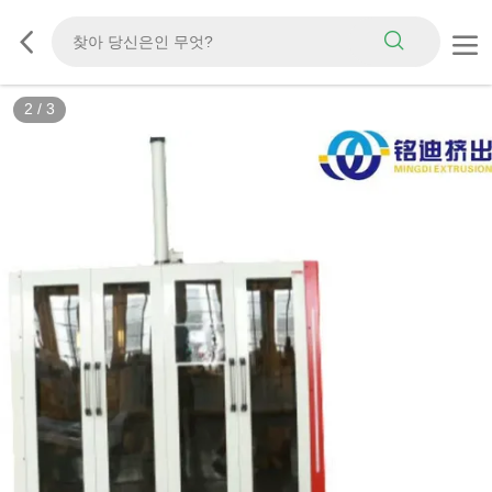
2
/
3