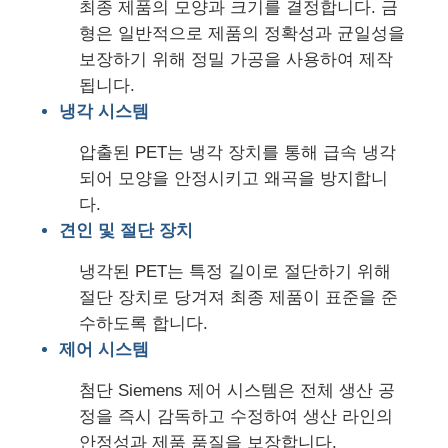
최종 제품의 모양과 크기를 결정합니다. 금
형은 일반적으로 제품의 정확성과 균일성을
쌍 나사 추출 선
보장하기 위해 정밀 가공을 사용하여 제작
됩니다.
냉각 시스템
다층 시트 공압출 라인
압출된 PET는 냉각 장치를 통해 급속 냉각
되어 모양을 안정시키고 왜곡을 방지합니
플라니어 생산 라인
다.
견인 및 절단 장치
PMMA GPPS Sheet Extrusion Line
냉각된 PET는 특정 길이로 절단하기 위해
절단 장치로 당겨져 최종 제품이 표준을 준
플라스틱 판 진압 라인
수하도록 합니다.
제어 시스템
열형화 엽 extrusion 라인
첨단 Siemens 제어 시스템은 전체 생산 공
정을 즉시 감독하고 수정하여 생산 라인의
PP 잎 생산 라인
안정성과 제품 품질을 보장합니다.