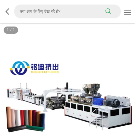
1
/
1