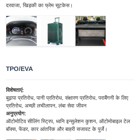
दरवाजा, खिड़की का फ्रेम सूटकेस।
फ़ैक्टरी टूर
गुणवत्ता नियंत्रण
हमसे संपर्क करें
TPO/EVA
समाचार
विशेषताएं:
मामले
बुढ़ापा प्रतिरोध, पानी प्रतिरोध, संक्षारण प्रतिरोध, पराबैंगनी के लिए
प्रतिरोध, अच्छी लचीलापन, लंबा सेवा जीवन
अनुप्रयोग:
एक उद्धरण का अनुरोध करें
ऑटोमोटिव सीलिंग स्ट्रिप, ध्वनि इन्सुलेशन कुशन, ऑटोमोबाइल टेल
बॉक्स, फेंडर, कार आंतरिक और बाहरी सजावट के पुर्जे।
पालतू शीट एक्सट्रूज़न लाइन