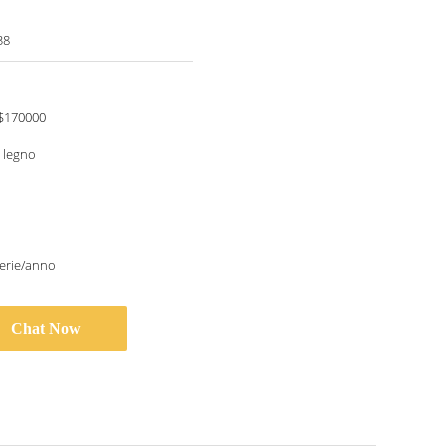
38
$170000
i legno
erie/anno
Chat Now