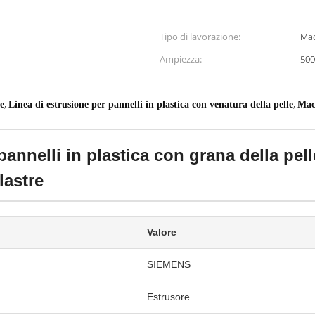
Tipo di lavorazione:
Mac
Ampiezza:
50
,
,
e
Linea di estrusione per pannelli in plastica con venatura della pelle
Macc
 pannelli in plastica con grana della p
lastre
Valore
SIEMENS
Estrusore