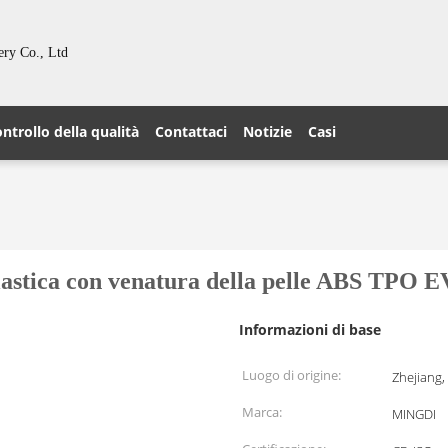
ery Co., Ltd
ntrollo della qualità
Contattaci
Notizie
Casi
 plastica con venatura della pelle ABS TPO 
Informazioni di base
Luogo di origine:
Zhejiang,
Marca:
MINGDI