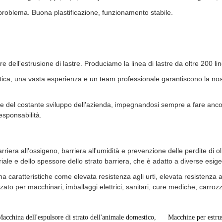
 problema. Buona plastificazione, funzionamento stabile.
dell'estrusione di lastre. Produciamo la linea di lastre da oltre 200 li
ica, una vasta esperienza e un team professionale garantiscono la nostr
are del costante sviluppo dell'azienda, impegnandosi sempre a fare ancor
esponsabilità.
rriera all'ossigeno, barriera all'umidità e prevenzione delle perdite di ol
riale e dello spessore dello strato barriera, che è adatto a diverse esig
ha caratteristiche come elevata resistenza agli urti, elevata resistenza al
to per macchinari, imballaggi elettrici, sanitari, cure mediche, carrozze
acchina dell'espulsore di strato dell'animale domestico
,
Macchine per estrus