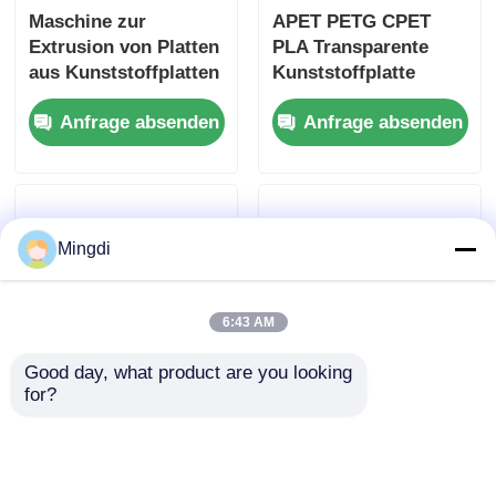
Maschine zur
APET PETG CPET
Extrusion von Platten
PLA Transparente
aus Kunststoffplatten
Kunststoffplatte
mit mehrfacher
Extrusionslinie
Anfrage absenden
Anfrage absenden
Zufuhrdicke 550-800
Mehrfunktions 750
kg/h
kg/h 500 kg/h
Mingdi
6:43 AM
Good day, what product are you looking 
for?
PC PMMA PS
Automatische
Transparente
Extrusionsleitung für
Kunststoffplatten
PP-PE-Plastikbleche
Extrusionslinie
mit ABS-