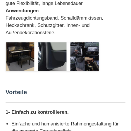
gute Flexibilität, lange Lebensdauer
Anwendungen:
Zwillingsschraubene Extrusionsleitung
Fahrzeugdichtungsband, Schalldämmkissen,
Heckschrank, Schutzgitter, Innen- und
Außendekorationsteile.
Mehrschicht-Folien-Coextrusionsanlage
Vernisproduktionslinie
PMMA GPPS Sheet Extrusion Line
Kunststoffplatten-Extrusionsleitung
Vorteile
Thermoform-Blatt-Extrusionsleitung
1- Einfach zu kontrollieren.
Einfache und humanisierte Rahmengestaltung für
Produktionslinie für PP-Blätter