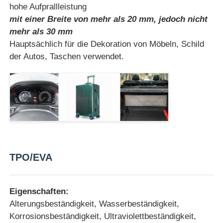
hohe Aufprallleistung
mit einer Breite von mehr als 20 mm, jedoch nicht
Werksbesichtigung
mehr als 30 mm
Hauptsächlich für die Dekoration von Möbeln, Schild
der Autos, Taschen verwendet.
Qualitätskontrolle
Kontakt mit uns
Neuigkeiten
Fälle
TPO/EVA
Angebot anfordern
Eigenschaften:
Alterungsbeständigkeit, Wasserbeständigkeit,
Korrosionsbeständigkeit, Ultraviolettbeständigkeit,
Haustierblatt-Verdrängungslinie