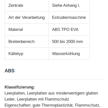
Zentrale
Siehe Anhang I.
Art der Verarbeitung
Extrudiermaschine
Material
ABS TPO EVA
Breitenbereich
500 bis 2000 mm
Kältetyp
Wasserkühlung
ABS
Zu Hause
Klassifizierung:
Produkte
Leerplatten, Leerplatten aus minderwertigem glatten
Leder, Leerplatten mit Flammschutz
Eigenschaften: gute Thermoplastizität, Flammschutz,
Über uns