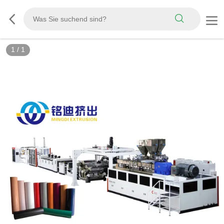
1
/
1