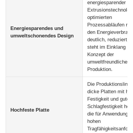
energiesparender
Extrusionstechnolog
optimierten
Prozessabläufen red
Energiesparendes und
den Energieverbrau
umweltschonendes Design
deutlich, reduziert A
steht im Einklang m
Konzept der
umweltfreundlichen
Produktion.
Die Produktionslinie
dicke Platten mit ho
Festigkeit und guter
Schlagfestigkeit hers
Hochfeste Platte
die für Anwendungen
hohen
Tragfähigkeitsanfor