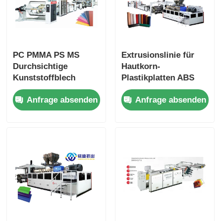
PC PMMA PS MS
Extrusionslinie für
Durchsichtige
Hautkorn-
Kunststoffblech
Plastikplatten ABS
Extrusionslinie
TPO EVA-Blatt-
Anfrage absenden
Anfrage absenden
Energieeinsparende
Extrudermaschine
Blechextrudermaschine