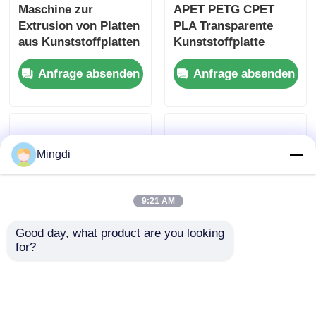
Maschine zur
APET PETG CPET
Extrusion von Platten
PLA Transparente
aus Kunststoffplatten
Kunststoffplatte
mit mehrfacher
Extrusionslinie
Anfrage absenden
Anfrage absenden
Zufuhrdicke 550-800
Mehrfunktions 750
kg/h
kg/h 500 kg/h
Mingdi
9:21 AM
Good day, what product are you looking 
for?
PC PMMA PS
Automatische
Transparente
Extrusionsleitung für
Kunststoffplatten
PP-PE-Plastikbleche
Extrusionslinie
mit ABS-