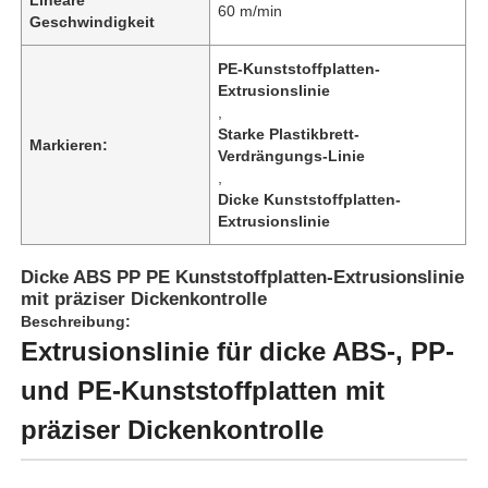
60 m/min
Geschwindigkeit
PE-Kunststoffplatten-
Extrusionslinie
,
Starke Plastikbrett-
Markieren:
Verdrängungs-Linie
,
Dicke Kunststoffplatten-
Extrusionslinie
Dicke ABS PP PE Kunststoffplatten-Extrusionslinie
mit präziser Dickenkontrolle
Beschreibung:
Zu Hause
Extrusionslinie für dicke ABS-, PP-
und PE-Kunststoffplatten mit
Produkte
präziser Dickenkontrolle
Über uns