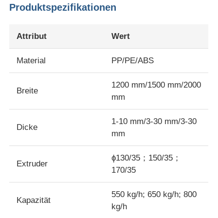
Produktspezifikationen
Werksbesichtigung
Attribut
Wert
Qualitätskontrolle
Material
PP/PE/ABS
1200 mm/1500 mm/2000
Kontakt mit uns
Breite
mm
Neuigkeiten
1-10 mm/3-30 mm/3-30
Dicke
mm
Fälle
ɸ130/35；150/35；
Extruder
170/35
Angebot anfordern
550 kg/h; 650 kg/h; 800
Kapazität
kg/h
Haustierblatt-Verdrängungslinie