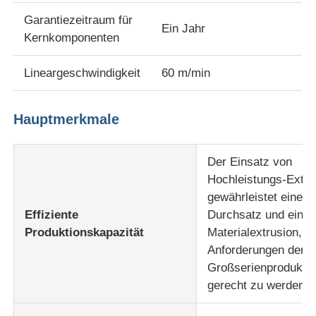
Garantiezeitraum für
Ein Jahr
PVC-Rand-Streifenbildungs-Verdrängungs-Linie
Kernkomponenten
Lineargeschwindigkeit
60 m/min
Rollenkalendermaschine
Hauptmerkmale
Der Einsatz von
Hochleistungs-Extru
gewährleistet einen
Effiziente
Durchsatz und eine s
Produktionskapazität
Materialextrusion, 
Anforderungen der
Großserienprodukti
gerecht zu werden.