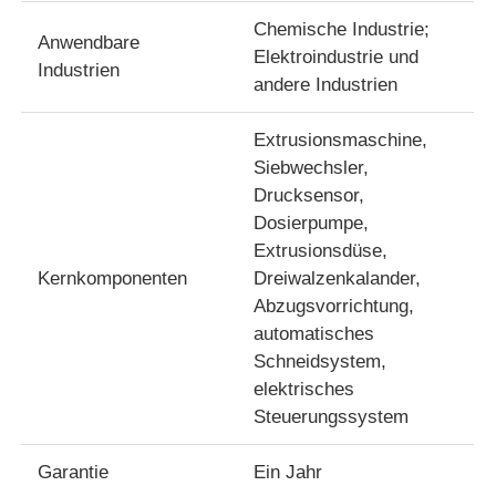
Chemische Industrie;
Anwendbare
Elektroindustrie und
Zwillingsschraubene Extrusionsleitung
Industrien
andere Industrien
Mehrschicht-Folien-Coextrusionsanlage
Extrusionsmaschine,
Siebwechsler,
Drucksensor,
Vernisproduktionslinie
Dosierpumpe,
Extrusionsdüse,
PMMA GPPS Sheet Extrusion Line
Kernkomponenten
Dreiwalzenkalander,
Abzugsvorrichtung,
automatisches
Kunststoffplatten-Extrusionsleitung
Schneidsystem,
elektrisches
Thermoform-Blatt-Extrusionsleitung
Steuerungssystem
Garantie
Ein Jahr
Produktionslinie für PP-Blätter