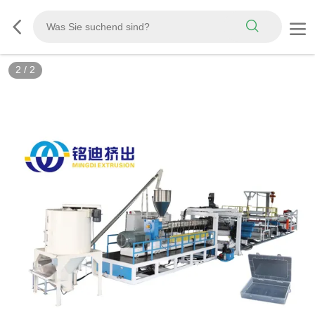
2
/
2