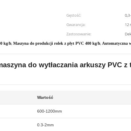
Gęstość:
0,3
Gwarancja:
12 
Zastosowanie:
Dek
,
,
0 kg/h
Maszyna do produkcji rolek z płyt PVC 400 kg/h
Automatyczna w
aszyna do wytłaczania arkuszy PVC z
Wartość
600-1200mm
0.3-2mm