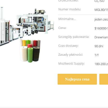
Orzecznictwo:
CE, ISO
Numer modelu:
MGL80/1
Minimalne
jeden ze
zamówienie:
Cena:
$160000-
Szczegóły pakowania:
Drewnian
Czas dostawy:
90 dni
Zasady płatności:
T/T
Możliwość Supply:
180-200 
Najlepsza cena