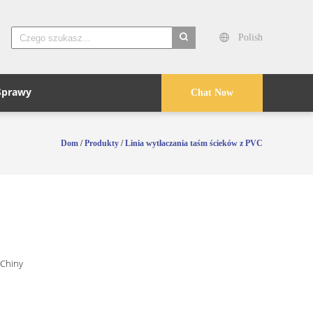
Polish
search
Sprawy
Chat Now
Dom
/
Produkty
/
Linia wytłaczania taśm ścieków z PVC
 Chiny