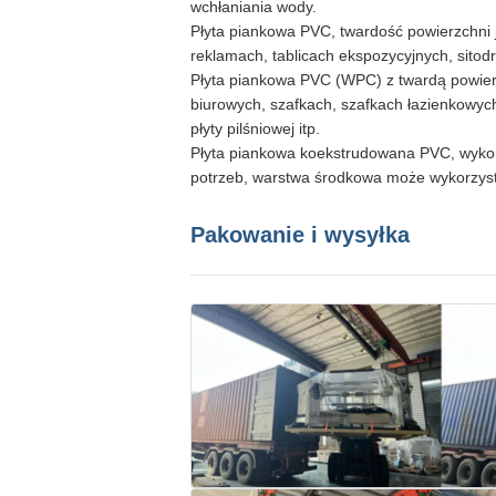
wchłaniania wody.
Płyta piankowa PVC, twardość powierzchni j
reklamach, tablicach ekspozycyjnych, sitod
Płyta piankowa PVC (WPC) z twardą powier
biurowych, szafkach, szafkach łazienkowych
płyty pilśniowej itp.
Płyta piankowa koekstrudowana PVC, wykorz
potrzeb, warstwa środkowa może wykorzysty
Pakowanie i wysyłka