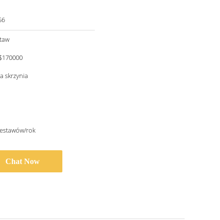
56
staw
$170000
a skrzynia
zestawów/rok
Chat Now