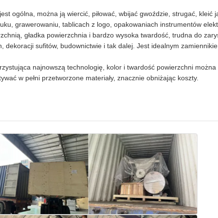
est ogólna, można ją wiercić, piłować, wbijać gwoździe, strugać, kleić
ruku, grawerowaniu, tablicach z logo, opakowaniach instrumentów elek
zchnią, gładka powierzchnia i bardzo wysoka twardość, trudna do za
, dekoracji sufitów, budownictwie i tak dalej. Jest idealnym zamiennik
ystująca najnowszą technologię, kolor i twardość powierzchni można 
wać w pełni przetworzone materiały, znacznie obniżając koszty.