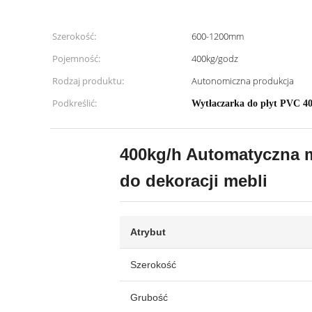
Szerokość:
600-1200mm
Pojemność:
400kg/godz
Rodzaj produktu:
Autonomiczna produkcja
Podkreślić:
Wytłaczarka do płyt PVC 40
400kg/h Automatyczna m
do dekoracji mebli
Atrybut
Szerokość
Grubość