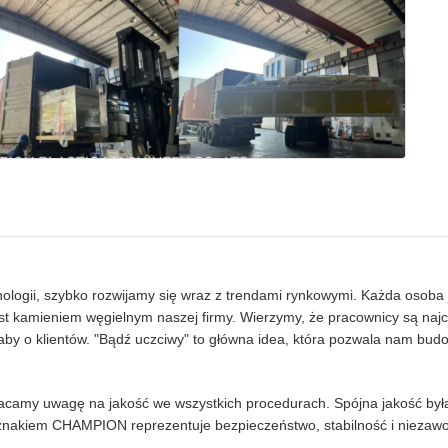
nologii, szybko rozwijamy się wraz z trendami rynkowymi. Każda osoba
est kamieniem węgielnym naszej firmy. Wierzymy, że pracownicy są naj
by o klientów. "Bądź uczciwy" to główna idea, która pozwala nam bud
acamy uwagę na jakość we wszystkich procedurach. Spójna jakość była
znakiem CHAMPION reprezentuje bezpieczeństwo, stabilność i niezaw