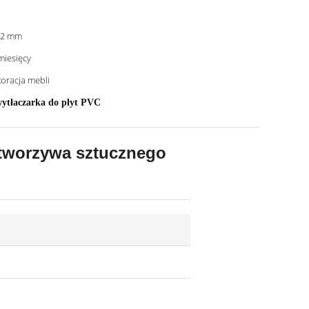
-2 mm
miesięcy
oracja mebli
ytłaczarka do płyt PVC
 tworzywa sztucznego