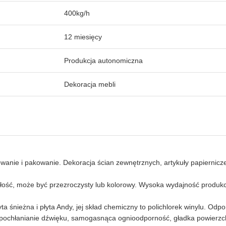
400kg/h
12 miesięcy
Produkcja autonomiczna
Dekoracja mebli
wanie i pakowanie. Dekoracja ścian zewnętrznych, artykuły papiernicze
małość, może być przezroczysty lub kolorowy. Wysoka wydajność produk
a śnieżna i płyta Andy, jej skład chemiczny to polichlorek winylu. Od
acja, pochłanianie dźwięku, samogasnąca ognioodporność, gładka powierz