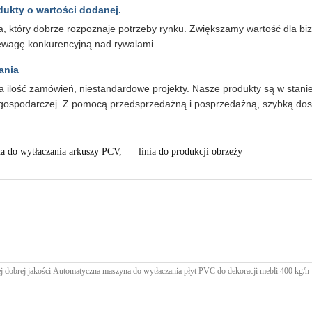
dukty o wartości dodanej.
a, który dobrze rozpoznaje potrzeby rynku. Zwiększamy wartość dla bi
zewagę konkurencyjną nad rywalami.
ania
zna ilość zamówień, niestandardowe projekty. Nasze produkty są w sta
i gospodarczej. Z pomocą przedsprzedażną i posprzedażną, szybką dost
a do wytłaczania arkuszy PCV
,
linia do produkcji obrzeży