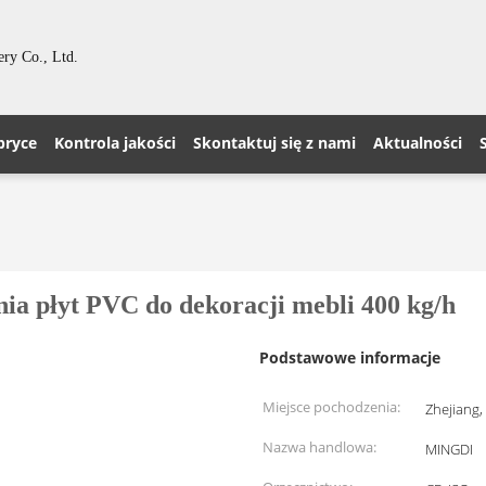
ry Co., Ltd.
bryce
Kontrola jakości
Skontaktuj się z nami
Aktualności
a płyt PVC do dekoracji mebli 400 kg/h
Podstawowe informacje
Miejsce pochodzenia:
Zhejiang,
Nazwa handlowa:
MINGDI