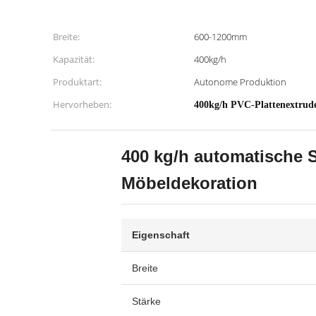
Breite:
600-1200mm
Kapazität:
400kg/h
Produktart:
Autonome Produktion
Hervorheben:
400kg/h PVC-Plattenextrud
400 kg/h automatische 
Möbeldekoration
Eigenschaft
Breite
Stärke