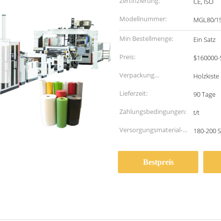
Zertifizierung:
CE, ISO
Modellnummer:
MGL80/1
Min Bestellmenge:
Ein Satz
Preis:
$160000-
Verpackung
Holzkiste
Informationen:
Lieferzeit:
90 Tage
Zahlungsbedingungen:
t/t
Versorgungsmaterial-
180-200 S
Fähigkeit:
Bestpreis