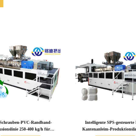
Zeige Details
Zeige Details
 Schrauben-PVC-Randband-
Intelligente SPS-gesteuert
usionslinie 250-400 kg/h für
Kantenanleim-Produktionsli
Möbeldekoration
Touchscreen