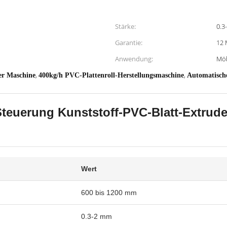
Stärke:
0.3
Garantie:
12 
Anwendung:
Möb
,
,
er Maschine
400kg/h PVC-Plattenroll-Herstellungsmaschine
Automatisch
Steuerung Kunststoff-PVC-Blatt-Extrude
Wert
600 bis 1200 mm
0.3-2 mm