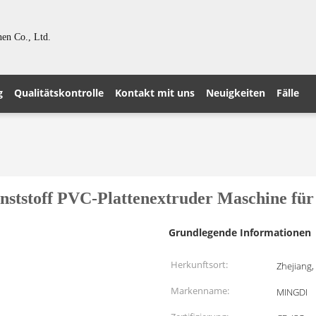
en Co., Ltd.
g
Qualitätskontrolle
Kontakt mit uns
Neuigkeiten
Fälle
nststoff PVC-Plattenextruder Maschine fü
Grundlegende Informationen
Herkunftsort:
Zhejiang,
Markenname:
MINGDI