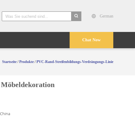
German
search
Chat Now
Startseite
/
Produkte
/
PVC-Rand-Streifenbildungs-Verdrängungs-Linie
r Möbeldekoration
 China