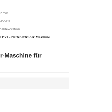
-2 mm
Monate
eldekoration
e PVC-Plattenextruder Maschine
r-Maschine für