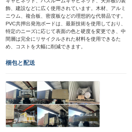
キャビネット、バスルームキャビネット、天井板の装
飾、建設などに広く使用されています。木材、アルミ
ツインスクロールエクストルーションライン
ニウム、複合板、密度板などの理想的な代替品です。
PVC共押出発泡ボードは、最新技術を使用しており、
特定のニーズに応じて表面の色と硬度を変更でき、中
多層シート共押出ライン
間層は完全にリサイクルされた材料を使用できるた
め、コストを大幅に削減できます。
カーテン製造ライン
梱包と配送
PMMA GPPS シート押出ライン
プラスチック板の挤出ライン
熱形状シート挤出ライン
PPシート生産ライン