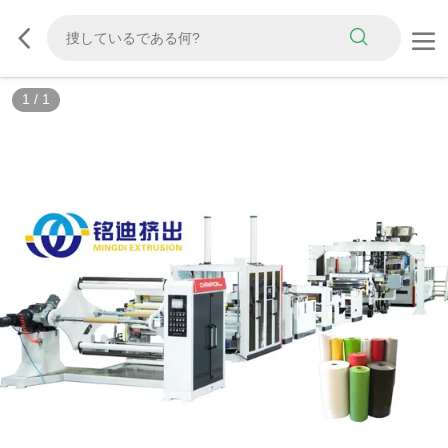
1
/
1