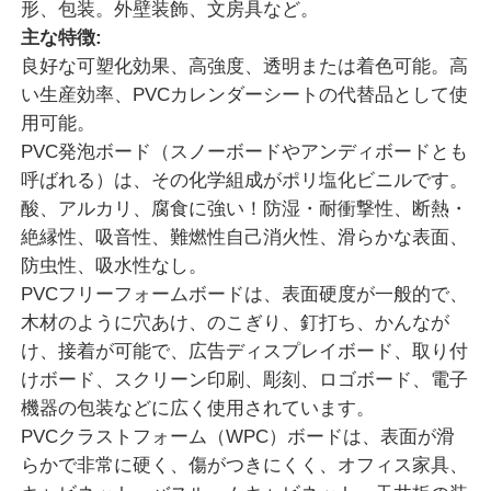
形、包装。外壁装飾、文房具など。
主な特徴:
工場 ツアー
良好な可塑化効果、高強度、透明または着色可能。高
い生産効率、PVCカレンダーシートの代替品として使
用可能。
品質管理
PVC発泡ボード（スノーボードやアンディボードとも
呼ばれる）は、その化学組成がポリ塩化ビニルです。
連絡 ください
酸、アルカリ、腐食に強い！防湿・耐衝撃性、断熱・
絶縁性、吸音性、難燃性自己消火性、滑らかな表面、
防虫性、吸水性なし。
ニュース
PVCフリーフォームボードは、表面硬度が一般的で、
木材のように穴あけ、のこぎり、釘打ち、かんなが
事件
け、接着が可能で、広告ディスプレイボード、取り付
けボード、スクリーン印刷、彫刻、ロゴボード、電子
機器の包装などに広く使用されています。
見積もりを依頼する
PVCクラストフォーム（WPC）ボードは、表面が滑
らかで非常に硬く、傷がつきにくく、オフィス家具、
ペット シートの放出ライン