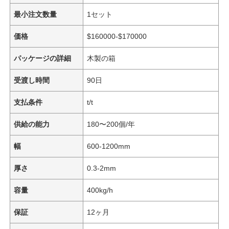
最小注文数量
1セット
価格
$160000-$170000
パッケージの詳細
木製の箱
受渡し時間
90日
支払条件
t/t
供給の能力
180〜200個/年
幅
600-1200mm
厚さ
0.3-2mm
容量
400kg/h
保証
12ヶ月