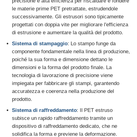
precisione e alta efficienza per riscaldare e fondere
le materie prime PET pretrattate, estrudendole
Linea di estrusione a doppia vite
successivamente. Gli estrusori sono tipicamente
progettati con doppia vite per migliorare l'efficienza
di estrusione e aumentare la qualità del prodotto.
Linea di coestrusione per lastre multistrato
Sistema di stampaggio
: Lo stampo funge da
componente fondamentale nella linea di produzione,
Linea di produzione di rivestimenti
poiché la sua forma e dimensione dettano le
dimensioni e la forma del prodotto finale. La
Linea di estrusione per fogli PMMA GPPS
tecnologia di lavorazione di precisione viene
impiegata per fabbricare gli stampi, garantendo
accuratezza e coerenza nella produzione del
linea di estrusione di cartone di plastica
prodotto.
Sistema di raffreddamento
: Il PET estruso
linea di estrusione di lamiere termoformanti
subisce un rapido raffreddamento tramite un
dispositivo di raffreddamento dedicato, che ne
Linea di produzione di fogli di PP
solidifica la forma e previene la deformazione.