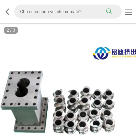
2
/
3