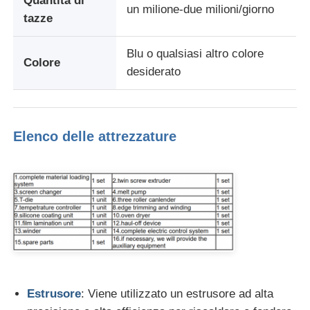
Quantità di
un milione-due milioni/giorno
tazze
Visita alla fabbrica
Blu o qualsiasi altro colore
Colore
desiderato
Controllo della qualità
Contattaci
Elenco delle attrezzature
Notizie
Casi
Chiedi un preventivo
Estrusore
: Viene utilizzato un estrusore ad alta
linea dell'estrusione dello strato dell'animale domestico