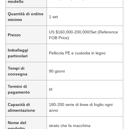
modello
Quantità di ordine
1 set
minimo
US $160,000-200,000/Set (Reference
Prezzo
FOB Price)
Imballaggi
Pellicola PE e custodia in legno
particolari
Tempi di
90 giorni
consegna
Termini di
t/t
pagamento
Capacità di
180-200 serie di linee di foglio ogni
alimentazione
anno
Nome del
strato che fa macchina
prodotto