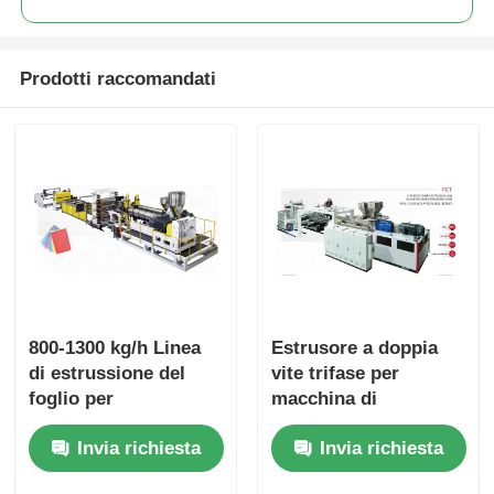
Prodotti raccomandati
800-1300 kg/h Linea
Estrusore a doppia
di estrussione del
vite trifase per
foglio per
macchina di
l'alimentazione
estrusione di fogli in
Invia richiesta
Invia richiesta
automatica degli
plastica Pp Ps Pet
animali domestici per
380V 50HZ