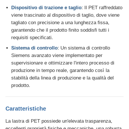
Dispositivo di trazione e taglio
: Il PET raffreddato
Linea dell'estrusione della fascia di bordo del PVC
viene trascinato al dispositivo di taglio, dove viene
tagliato con precisione a una lunghezza fissa,
garantendo che il prodotto finito soddisfi tutti i
Calandria a rotoli
requisiti specificati.
Sistema di controllo
: Un sistema di controllo
Siemens avanzato viene implementato per
supervisionare e ottimizzare l'intero processo di
produzione in tempo reale, garantendo così la
stabilità della linea di produzione e la qualità del
prodotto.
Caratteristiche
La lastra di PET possiede un'elevata trasparenza,
eccellenti proprietà fisiche e meccaniche, una robusta