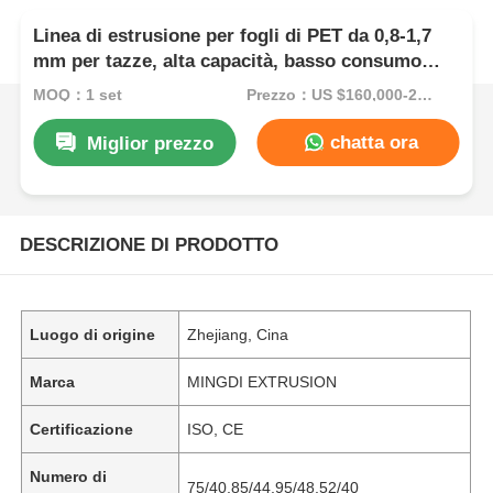
Linea di estrusione per fogli di PET da 0,8-1,7
mm per tazze, alta capacità, basso consumo
energetico
MOQ：1 set
Prezzo：US $160,000-200,000/Set (Reference FOB Price)
chatta ora
Miglior prezzo
DESCRIZIONE DI PRODOTTO
Luogo di origine
Zhejiang, Cina
Marca
MINGDI EXTRUSION
Certificazione
ISO, CE
Numero di
75/40,85/44,95/48,52/40