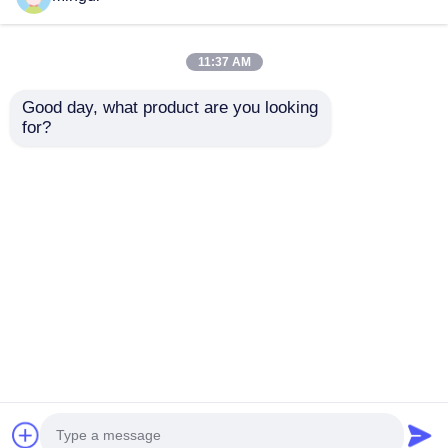
11:37 AM
Good day, what product are you looking 
800-1300 kg/h Linea
Estrusore per fogli in
for?
di estrussione di fogli
PET per corpo tazza
di PP per animali
ad alto rendimento /
domestici, macchina
Linea di estrusione
Invia richiesta
Invia richiesta
di estrussione di fogli
per fogli in PP 800-
di coppe di plastica
1300 kg/h
Casa
Circa noi
Contattaci
Desktop Site
Mappa del sito
Politica sulla privacy
Qualità
linea dell'estrusione dello strato
dell'animale domestico
Fabbrica cinese.Copyright
© 2026 Zhejiang Mingdi Extrusion Machinery