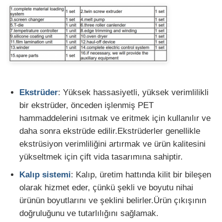
Fabrika Turu
Kalite Kontrol
Bizimle İletişim
Ekstrüder
: Yüksek hassasiyetli, yüksek verimlilikli
bir ekstrüder, önceden işlenmiş PET
hammaddelerini ısıtmak ve eritmek için kullanılır ve
Haberler
daha sonra ekstrüde edilir.Ekstrüderler genellikle
ekstrüsiyon verimliliğini artırmak ve ürün kalitesini
Davalar
yükseltmek için çift vida tasarımına sahiptir.
Kalıp sistemi
: Kalıp, üretim hattında kilit bir bileşen
Bir İndirim İste
olarak hizmet eder, çünkü şekli ve boyutu nihai
ürünün boyutlarını ve şeklini belirler.Ürün çıkışının
doğruluğunu ve tutarlılığını sağlamak.
Pet plaka ekstrüzyon hattı