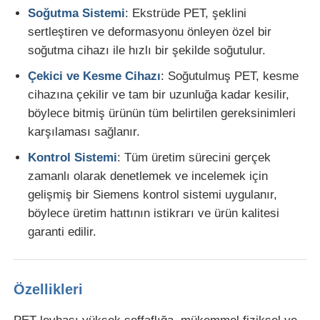
Soğutma Sistemi
: Ekstrüde PET, şeklini
sertleştiren ve deformasyonu önleyen özel bir
İkiz vida çıkartma hattı
soğutma cihazı ile hızlı bir şekilde soğutulur.
Çekici ve Kesme Cihazı
: Soğutulmuş PET, kesme
Çok katmanlı tabaka ekstrüzyon hattı
cihazına çekilir ve tam bir uzunluğa kadar kesilir,
böylece bitmiş ürünün tüm belirtilen gereksinimleri
Finer Üretim hattı
karşılaması sağlanır.
Kontrol Sistemi
: Tüm üretim sürecini gerçek
PMMA GPPS Levha Ekstrüzyon Hattı
zamanlı olarak denetlemek ve incelemek için
gelişmiş bir Siemens kontrol sistemi uygulanır,
böylece üretim hattının istikrarı ve ürün kalitesi
Plastik karton ekstrüzyon hattı
garanti edilir.
Termoforming levha ekstrüzyon hattı
Özellikleri
PP yaprak üretim hattı