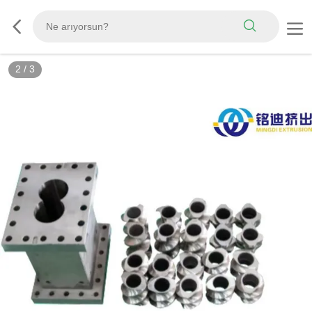
2
/
3