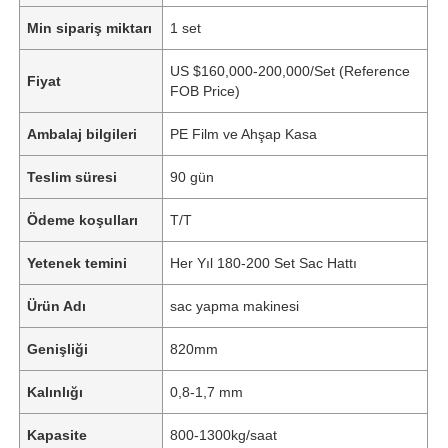
Min sipariş miktarı
1 set
US $160,000-200,000/Set (Reference
Fiyat
FOB Price)
Ambalaj bilgileri
PE Film ve Ahşap Kasa
Teslim süresi
90 gün
Ödeme koşulları
T/T
Yetenek temini
Her Yıl 180-200 Set Sac Hattı
Ürün Adı
sac yapma makinesi
Genişliği
820mm
Kalınlığı
0,8-1,7 mm
Kapasite
800-1300kg/saat