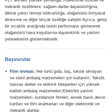
PET levhası yüksek şeffaflığa, mükemmel fiziksel ve
mekanik özelliklere, sağlam darbe dayanıklılığına,
PVC Edge Banding Ekstrüzyon hattı
dikkat çekici termal istikrarlılığa, olağanüstü kimyasal
direncine ve diğer birçok özelliğe sahiptir.Ayrıca, geniş
bir sıcaklık aralığında üstün performans göstererek
Rulo Kalender Makinesi
olağanüstü hava koşullarına dayanıklılık ve yalıtım
yeteneklerini göstermektedir.
Başvurular
Film levhası
: Her türlü gıda, ilaç, toksik olmayan
ve steril ambalaj malzemeleri için kullanılır; Tekstil,
hassas aletler ve elektrik bileşenleri için yüksek
kaliteli ambalaj malzemeleri;Elektrikli yalıtım
malzemeleri, kondansör filmleri, esnek basılı devre
kartları ve film anahtarları ve diğer elektronik ve
mekanik alanlar.