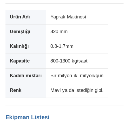
Ürün Adı
Yaprak Makinesi
Genişliği
820 mm
Kalınlığı
0.8-1.7mm
Kapasite
800-1300 kg/saat
Kadeh miktarı
Bir milyon-iki milyon/gün
Renk
Mavi ya da istediğin gibi.
Evde
Ürün
Ekipman Listesi
Hakkımızda