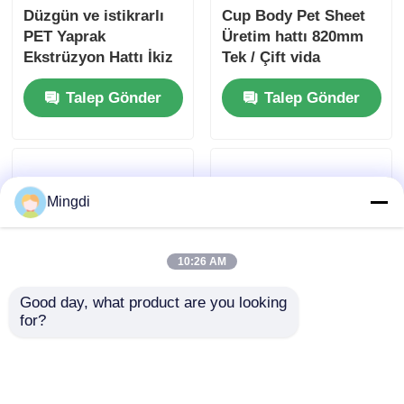
Düzgün ve istikrarlı
Cup Body Pet Sheet
PET Yaprak
Üretim hattı 820mm
Ekstrüzyon Hattı İkiz
Tek / Çift vida
vida Maksimum
Talep Gönder
Talep Gönder
Genişliği 1550mm
Mingdi
10:26 AM
Good day, what product are you looking 
for?
800-1300kg/H PP Pet
Yüksek Verimli
Sheet Extrusion Line,
Bardak Gövdesi Pet
Plastik Cup Body
Levha Ekstrüder
Sheet Extruder
Makinesi / Pp Levha