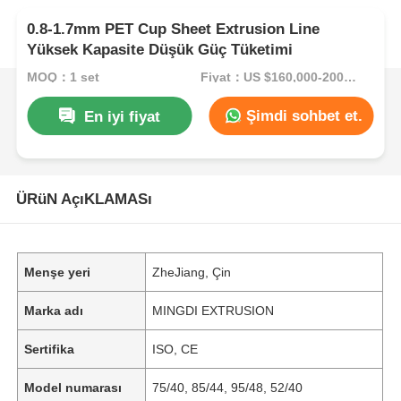
0.8-1.7mm PET Cup Sheet Extrusion Line
Yüksek Kapasite Düşük Güç Tüketimi
MOQ：1 set
Fiyat：US $160,000-200,000/Set (Reference FOB Price)
Şimdi sohbet et.
En iyi fiyat
ÜRüN AçıKLAMASı
Menşe yeri
ZheJiang, Çin
Marka adı
MINGDI EXTRUSION
Sertifika
ISO, CE
Model numarası
75/40, 85/44, 95/48, 52/40