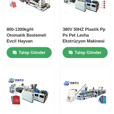
800-1300kg/H
380V 50HZ Plastik Pp
Otomatik Beslemeli
Ps Pet Levha
Evcil Hayvan
Ekstrüzyon Makinesi
Ekstrüzyon Levha
3 Fazlı Çift Vidalı
Talep Gönder
Talep Gönder
Hattı Bardak Levhası
Ekstrüder
İçin