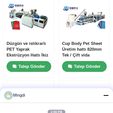
Düzgün ve istikrarlı
Cup Body Pet Sheet
PET Yaprak
Üretim hattı 820mm
Ekstrüzyon Hattı İkiz
Tek / Çift vida
vida Maksimum
Talep Gönder
Talep Gönder
Genişliği 1550mm
Mingdi
2:08 PM