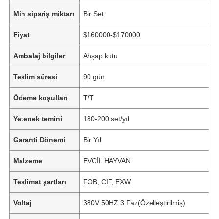
Min sipariş miktarı
Bir Set
Fiyat
$160000-$170000
Ambalaj bilgileri
Ahşap kutu
Teslim süresi
90 gün
Ödeme koşulları
T/T
Yetenek temini
180-200 set/yıl
Garanti Dönemi
Bir Yıl
Malzeme
EVCİL HAYVAN
Teslimat şartları
FOB, CIF, EXW
Voltaj
380V 50HZ 3 Faz(Özelleştirilmiş)