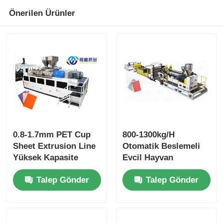
Önerilen Ürünler
0.8-1.7mm PET Cup
800-1300kg/H
Sheet Extrusion Line
Otomatik Beslemeli
Yüksek Kapasite
Evcil Hayvan
Düşük Güç Tüketimi
Ekstrüzyon Levha
Talep Gönder
Talep Gönder
Hattı Bardak Levhası
İçin