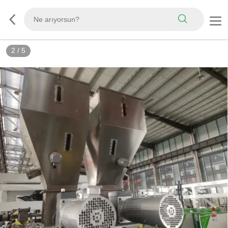
2
/
5