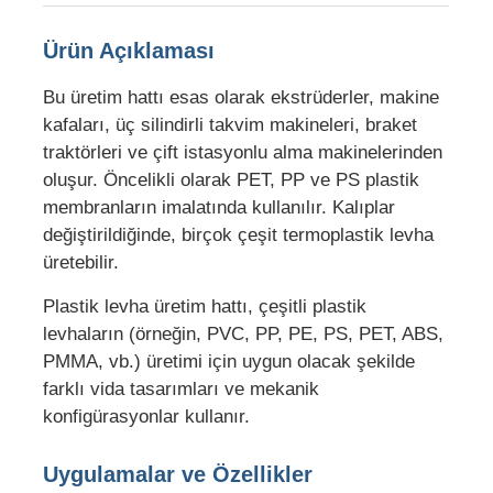
Ürün Açıklaması
Fabrika Turu
Bu üretim hattı esas olarak ekstrüderler, makine
kafaları, üç silindirli takvim makineleri, braket
Kalite Kontrol
traktörleri ve çift istasyonlu alma makinelerinden
oluşur. Öncelikli olarak PET, PP ve PS plastik
Bizimle İletişim
membranların imalatında kullanılır. Kalıplar
değiştirildiğinde, birçok çeşit termoplastik levha
üretebilir.
Haberler
Plastik levha üretim hattı, çeşitli plastik
levhaların (örneğin, PVC, PP, PE, PS, PET, ABS,
Davalar
PMMA, vb.) üretimi için uygun olacak şekilde
farklı vida tasarımları ve mekanik
Bir İndirim İste
konfigürasyonlar kullanır.
Uygulamalar ve Özellikler
Pet plaka ekstrüzyon hattı