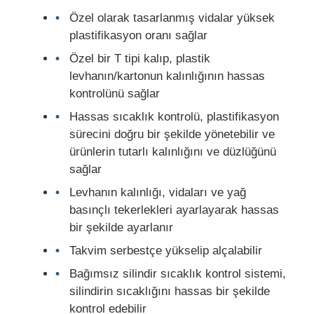
Özel olarak tasarlanmış vidalar yüksek
plastifikasyon oranı sağlar
İkiz vida çıkartma hattı
Özel bir T tipi kalıp, plastik
levhanın/kartonun kalınlığının hassas
Çok katmanlı tabaka ekstrüzyon hattı
kontrolünü sağlar
Hassas sıcaklık kontrolü, plastifikasyon
Finer Üretim hattı
sürecini doğru bir şekilde yönetebilir ve
ürünlerin tutarlı kalınlığını ve düzlüğünü
sağlar
PMMA GPPS Levha Ekstrüzyon Hattı
Levhanın kalınlığı, vidaları ve yağ
basınçlı tekerlekleri ayarlayarak hassas
Plastik karton ekstrüzyon hattı
bir şekilde ayarlanır
Takvim serbestçe yükselip alçalabilir
Termoforming levha ekstrüzyon hattı
Bağımsız silindir sıcaklık kontrol sistemi,
silindirin sıcaklığını hassas bir şekilde
PP yaprak üretim hattı
kontrol edebilir