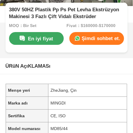
380V 50HZ Plastik Pp Ps Pet Levha Ekstrüzyon
Makinesi 3 Fazlı Çift Vidalı Ekstrüder
MOQ：Bir Set
Fiyat：$160000-$170000
Şimdi sohbet et.
En iyi fiyat
ÜRüN AçıKLAMASı
Menşe yeri
ZheJiang, Çin
Marka adı
MINGDI
Sertifika
CE, ISO
Model numarası
MD85/44