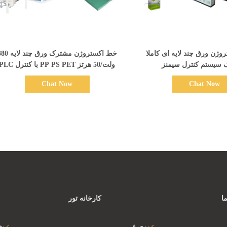
نمایش جزئیات
نمایش جزئیات
وژن ورق چند لایه ای کاملا
خط اکستروژن مشترک ورق چند 
ک سیستم کنترل سیمنز
ولت/50 هرتز PP PS PET با کنترل PLC
Chat Now
Chat Now
ا
کارخانه تور
معرفی
خ