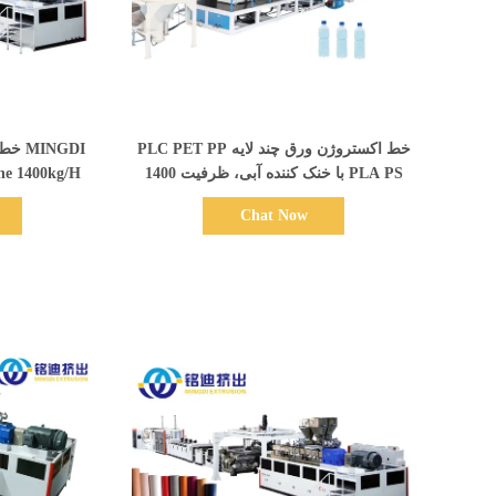
نمایش جزئیات
خط اکستروژن ورق چند لایه PLC PET PP
PLA PS با خنک کننده آبی، ظرفیت 1400
ne 1400kg/H
کیلوگرم در ساعت
Chat Now