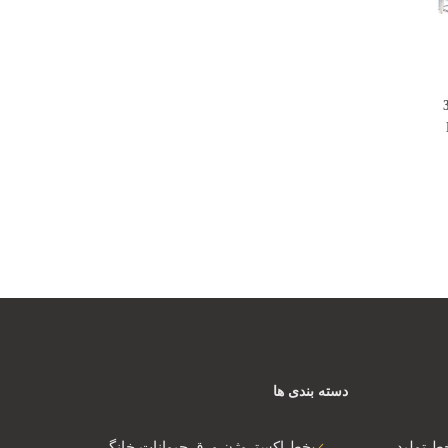
لایه 380
دسته بندی ها
ط تولید
خط اکستروژن ورق حیوانات خانگی