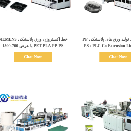
نمایش جزئیات
نمایش جزئیات
MINGDI خط تولید ورق های پلاستیکی PP
خط اکستروژن ورق پلاستیکی EMENS
PS / PLC Co Extrusion Li
PET PLA PP PS با عرض 700-1500
میلی‌متر و اکسترودر 52/75/85/95
Chat Now
Chat Now