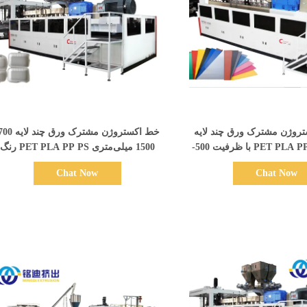
نمایش جزئیات
نمایش جزئیات
تروژن مشترک ورق چند لایه
پلاستیکی PET PLA PP PS با ظرفیت 500-
1500 میلی‌متری PET PLA PP PS رنگ
عت
سفارشی
Chat Now
Chat Now