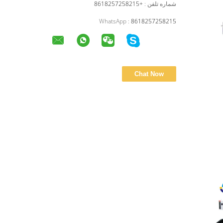
شماره تلفن :
+8618257258215
WhatsApp :
8618257258215