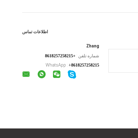
اطلاعات تماس
Zhang
شماره تلفن :
+8618257258215
WhatsApp :
+
8618257258215