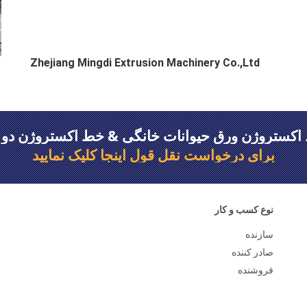
Zhejiang Mingdi Extrusion Machinery Co.,Ltd
اکستروژن ورق حیوانات خانگی & خط اکستروژن دو پی
برای درخواست نقل قول اینجا کلیک نمایید
نوع کسب و کار
سازنده
صادر کننده
فروشنده