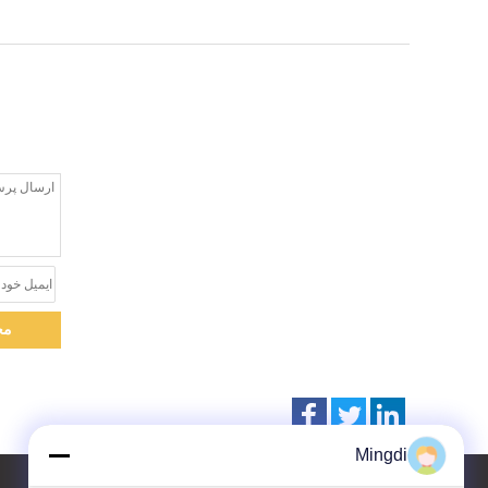
مخ
Mingdi