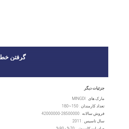
گرفتن خط 
جزئیات دیگر
مارک های : MINGDI
تعداد کارمندان : 150~180
فروش سالانه : 28500000-42000000
سال تاسیس : 2011
صادرات کامپیوتر : 70% - 80%