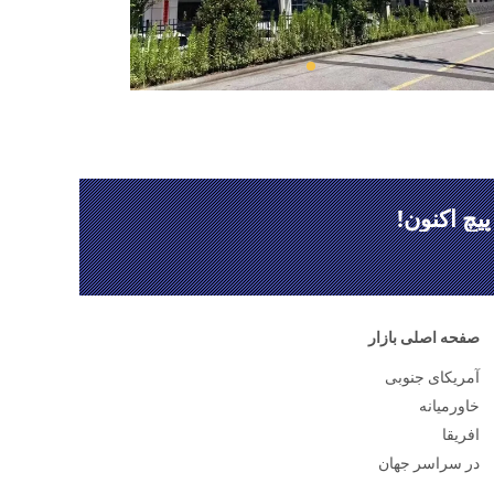
چ اکنون!
صفحه اصلی بازار
آمریکای جنوبی
خاورمیانه
افریقا
در سراسر جهان