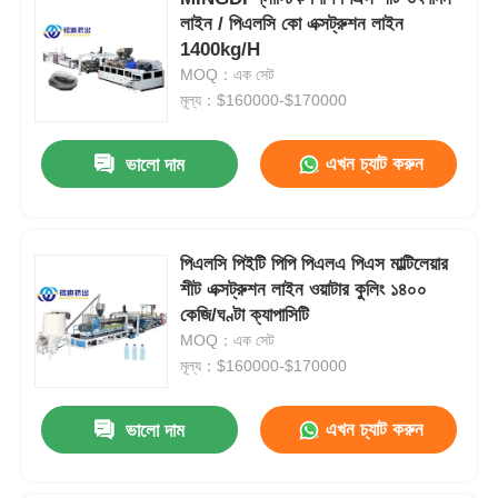
লাইন / পিএলসি কো এক্সট্রুশন লাইন
1400kg/H
কারখানা ভ্রমণ
MOQ：এক সেট
মূল্য：$160000-$170000
গুণগত মান নিয়ন্ত্রণ
এখন চ্যাট করুন
ভালো দাম
যোগাযোগ করুন
পিএলসি পিইটি পিপি পিএলএ পিএস মাল্টিলেয়ার
খবর
শীট এক্সট্রুশন লাইন ওয়াটার কুলিং ১৪০০
কেজি/ঘণ্টা ক্যাপাসিটি
MOQ：এক সেট
মামলা
মূল্য：$160000-$170000
একটি উদ্ধৃতি অনুরোধ করুন
এখন চ্যাট করুন
ভালো দাম
পেট শীট এক্সট্রুশন লাইন