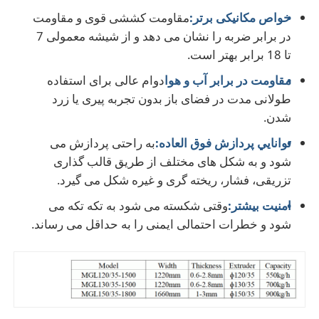
خواص مکانیکی برتر:
مقاومت کششی قوی و مقاومت
در برابر ضربه را نشان می دهد و از شیشه معمولی 7
بازدید از کارخانه
تا 18 برابر بهتر است.
مقاومت در برابر آب و هوا
دوام عالی برای استفاده
کنترل کیفیت
طولانی مدت در فضای باز بدون تجربه پیری یا زرد
شدن.
تماس با ما
توانايي پردازش فوق العاده:
به راحتی پردازش می
شود و به شکل های مختلف از طریق قالب گذاری
اخبار
تزریقی، فشار، ریخته گری و غیره شکل می گیرد.
امنیت بیشتر:
وقتی شکسته می شود به تکه تکه می
پرونده ها
شود و خطرات احتمالی ایمنی را به حداقل می رساند.
درخواست نقل قول
خط اکستروژن ورق حیوانات خانگی