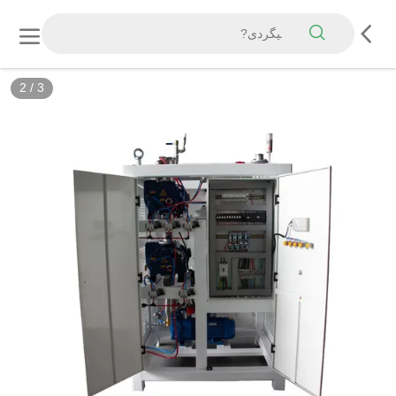
2
/
3