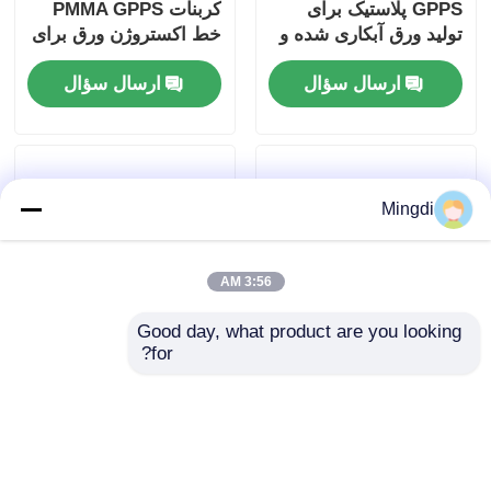
GPPS پلاستیک برای
کربنات PMMA GPPS
تولید ورق آبکاری شده و
خط اکستروژن ورق برای
ورق اپتیکال
لپ تاپ تلویزیون موبایل
ارسال سؤال
ارسال سؤال
LCD
Mingdi
3:56 AM
Good day, what product are you looking 
for?
خط تولید ورق نوری
خط تولید دستگاه
اتوماتیک 1220-1660
اکسترودر ورق اپتیک
میلی‌متری برای پنل نور
PMMA GPPS 1220mm
آینه پلاستیکی، پنل LCD
1200mm 1660mm
ارسال سؤال
ارسال سؤال