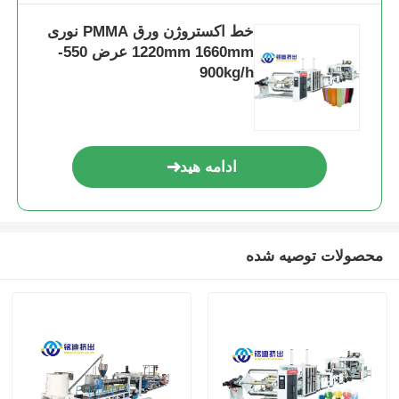
خط اکستروژن ورق PMMA نوری
1220mm 1660mm عرض 550-
900kg/h
ادامه هید
محصولات توصیه شده