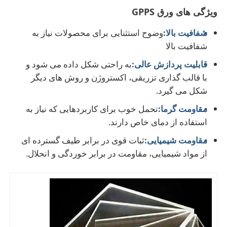
ویژگی های ورق GPPS
خط اکستروژن دو پیچ
شفافیت بالا:
وضوح استثنایی برای محصولات نیاز به
شفافیت بالا
خط تولید اکستروژن مشترک ورق چند لایه
قابلیت پردازش عالی:
به راحتی شکل داده می شود و
با قالب گذاری تزریقی، اکستروژن و روش های دیگر
شکل می گیرد.
خط تولید فنیر
مقاومت گرما:
تحمل خوب برای کاربردهایی که نیاز به
استفاده از دمای خاص دارند.
خط اکستروژن ورق PMMA GPPS
مقاومت شیمیایی:
ثبات قوی در برابر طیف گسترده ای
از مواد شیمیایی، مقاومت در برابر خوردگی و انحلال.
خط اکستروژن کارت پلاستیکی
خط اکستروژن ورق های ترمو مولف
خط تولید ورق PP