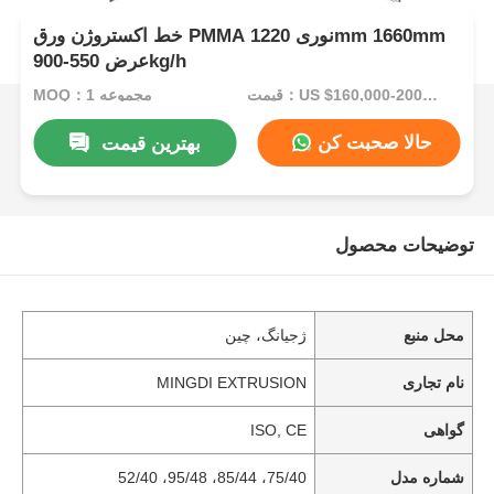
خط اکستروژن ورق PMMA نوری 1220mm 1660mm
عرض 550-900kg/h
قیمت：US $160,000-200,000/Set (Reference FOB Price)
MOQ：1 مجموعه
حالا صحبت کن
بهترین قیمت
توضیحات محصول
محل منبع
ژجیانگ، چین
نام تجاری
MINGDI EXTRUSION
گواهی
ISO, CE
شماره مدل
75/40، 85/44، 95/48، 52/40