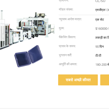
प्रमाणन:
CE, ISO
मॉडल संख्या:
एमजीएल13
न्यूनतम आदेश मात्रा:
एक सेट
मूल्य:
$160000-
पैकेजिंग विवरण:
लकड़ी का डि
प्रसव के समय:
90 दिन
भुगतान शर्तें:
टी/टी
आपूर्ति की क्षमता:
180-200 सेट
सबसे अच्छी कीमत