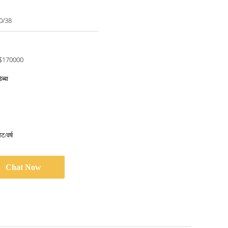
0/38
$170000
ब्बा
/वर्ष
Chat Now