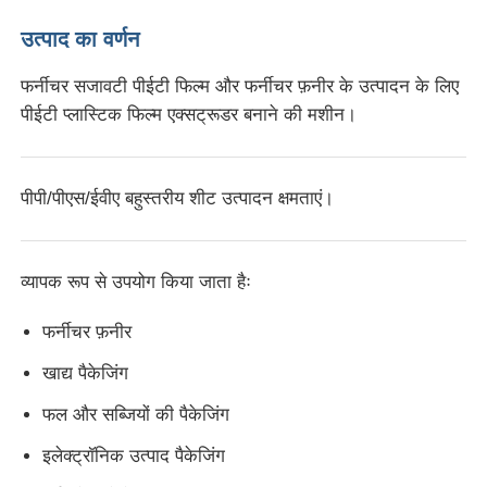
उत्पाद का वर्णन
फ़ैक्टरी टूर
फर्नीचर सजावटी पीईटी फिल्म और फर्नीचर फ़नीर के उत्पादन के लिए
पीईटी प्लास्टिक फिल्म एक्सट्रूडर बनाने की मशीन।
गुणवत्ता नियंत्रण
पीपी/पीएस/ईवीए बहुस्तरीय शीट उत्पादन क्षमताएं।
हमसे संपर्क करें
समाचार
व्यापक रूप से उपयोग किया जाता हैः
फर्नीचर फ़नीर
मामले
खाद्य पैकेजिंग
एक उद्धरण का अनुरोध करें
फल और सब्जियों की पैकेजिंग
इलेक्ट्रॉनिक उत्पाद पैकेजिंग
पालतू शीट एक्सट्रूज़न लाइन