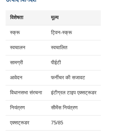
विशेषता
मूल्य
स्क्रू
ट्विन-स्क्रू
स्वचालन
स्वचालित
सामग्री
पीईटी
आवेदन
फर्नीचर की सजावट
विधानसभा संरचना
इंटीग्रल टाइप एक्सट्रूडर
घर
नियंत्रण
सीमेंस नियंत्रण
उत्पादों
एक्सट्रूडर
75/85
हमारे बारे में