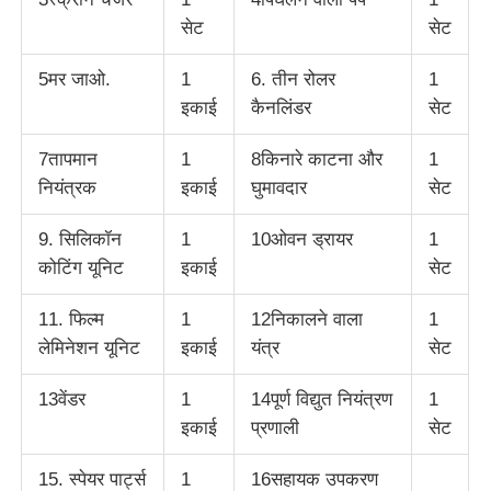
सेट
सेट
5मर जाओ.
1
6. तीन रोलर
1
इकाई
कैनलिंडर
सेट
7तापमान
1
8किनारे काटना और
1
नियंत्रक
इकाई
घुमावदार
सेट
9. सिलिकॉन
1
10ओवन ड्रायर
1
कोटिंग यूनिट
इकाई
सेट
11. फिल्म
1
12निकालने वाला
1
लेमिनेशन यूनिट
इकाई
यंत्र
सेट
13वेंडर
1
14पूर्ण विद्युत नियंत्रण
1
इकाई
प्रणाली
सेट
15. स्पेयर पार्ट्स
1
16सहायक उपकरण