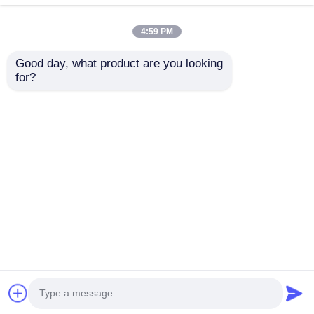
4:59 PM
Good day, what product are you looking 
for?
सिंगल ट्विन स्क्रू फनीर
फर्नीचर पीपी पीएस ईवीए शीट
उत्पादन लाइन एक्सट्रूडर
फनीर उत्पादन लाइन 1200
फर्नीचर के लिए पीईटी पीएलए
मिमी 1400 मिमी सीई
प्लास्टिक शीट
आईएसओ मानक
जांच भेजें
जांच भेजें
होम
हमारे बारे में
हमसे संपर्क करें
Desktop Site
साइटमैप
गोपनीयता नीति
गुणवत्ता
पालतू शीट एक्सट्रूज़न लाइन
चीन का
कारखाना.Copyright © 2026 Zhejiang Mingdi
Extrusion Machinery Co.,Ltd. All Rights Reserved.