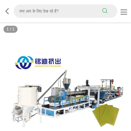
1
/
1