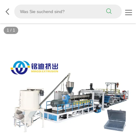
1
/
1