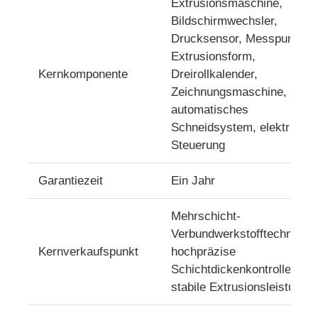
Extrusionsmaschine,
Bildschirmwechsler,
Zwillingsschraubene Extrusionsleitung
Drucksensor, Messpumpe,
Extrusionsform,
Kernkomponente
Dreirollkalender,
Mehrschicht-Folien-Coextrusionsanlage
Zeichnungsmaschine,
automatisches
Schneidsystem, elektrisch
Vernisproduktionslinie
Steuerung
PMMA GPPS Sheet Extrusion Line
Garantiezeit
Ein Jahr
Mehrschicht-
Kunststoffplatten-Extrusionsleitung
Verbundwerkstofftechnologi
Kernverkaufspunkt
hochpräzise
Thermoform-Blatt-Extrusionsleitung
Schichtdickenkontrolle,
stabile Extrusionsleistung
Produktionslinie für PP-Blätter