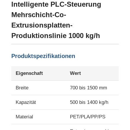
Intelligente PLC-Steuerung
Mehrschicht-Co-
Werksbesichtigung
Extrusionsplatten-
Produktionslinie 1000 kg/h
Qualitätskontrolle
Kontakt mit uns
Produktspezifikationen
Neuigkeiten
Eigenschaft
Wert
Breite
700 bis 1500 mm
Fälle
Kapazität
500 bis 1400 kg/h
Angebot anfordern
Material
PET/PLA/PP/PS
Haustierblatt-Verdrängungslinie