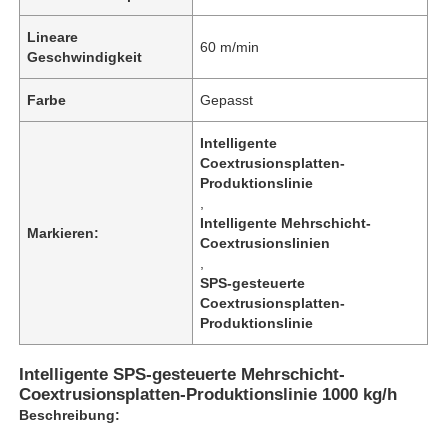
Lineare
60 m/min
Geschwindigkeit
Farbe
Gepasst
Intelligente
Coextrusionsplatten-
Produktionslinie
,
Intelligente Mehrschicht-
Markieren:
Coextrusionslinien
,
SPS-gesteuerte
Coextrusionsplatten-
Zu Hause
Produktionslinie
Intelligente SPS-gesteuerte Mehrschicht-
Produkte
Coextrusionsplatten-Produktionslinie 1000 kg/h
Beschreibung:
Über uns