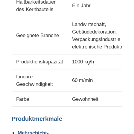
Haltbarkeitsdauer
Ein Jahr
des Kernbauteils
PVC-Rand-Streifenbildungs-Verdrängungs-Linie
Landwirtschaft,
Gebäudedekoration,
Rollenkalendermaschine
Geeignete Branche
Verpackungsindustrie für
elektronische Produkte usw
Produktionskapazität
1000 kg/h
Lineare
60 m/min
Geschwindigkeit
Farbe
Gewohnheit
Produktmerkmale
Mehrschicht-