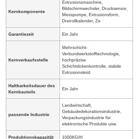
Extrusionsmaschine,
Bildschirmwechsler, Drucksensor,
Kernkomponente
Messpumpe, Extrusionsform,
Dreirollkalender, Ze
Garantiezeit
Ein Jahr
Mehrschicht-
Verbundwerkstofftechnologie,
Kernverkaufsstelle
hochpräzise
Schichtdickenkontrolle, stabile
Extrusionsleist
Haltbarkeitsdauer des
Ein Jahr
Kernbauteils
Landwirtschaft,
Gebäudedekorationsindustrie,
passende Industrie
Verpackungsindustrie für
elektronische Produkte usw.
Produktionskapazität
1000KG/H