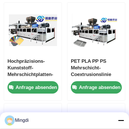
Hochpräzisions-
PET PLA PP PS
Kunststoff-
Mehrschicht-
Mehrschichtplatten-
Coextrusionslinie
Coextrusionslinie
Hohe
Anfrage absenden
Anfrage absenden
Schnellkühlung
Produktionseffizienz
Fortschrittliche
Siemens-Steuerung
Mingdi