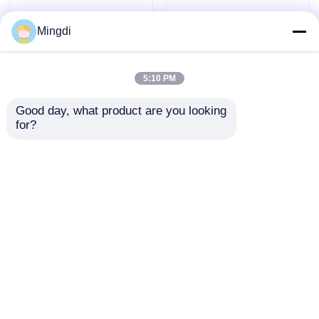
Mingdi
5:10 PM
Good day, what product are you looking 
Linia do wytłaczania
SIEMENS PET PLA
for?
wielowarstwowych
PP PS Linia
arkuszy z tworzyw
wytłaczania arkuszy
sztucznych PET PLA
plastikowych 700-
Wyślij zapytanie
Wyślij zapytanie
PP PS o grubości
1500 mm Z
0,05-2,5 mm, duża
wytłaczaczem
wydajność
52/75/85/95
Dom
O nas
Skontaktuj się z nami
Desktop Site
Mapy
Polityka prywatności
Jakość
linia wytłaczania arkuszy dla zwierząt