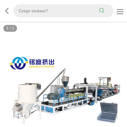
1
/
1