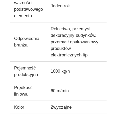
ważności
Jeden rok
podstawowego
Linia wytłaczania taśm ścieków z PVC
elementu
Rolnictwo, przemysł
Maszyna do kalandru rolowego
dekoracyjny budynków,
Odpowiednia
przemysł opakowaniowy
branża
produktów
elektronicznych itp.
Pojemność
1000 kg/h
produkcyjna
Prędkość
60 m/min
liniowa
Kolor
Zwyczajne