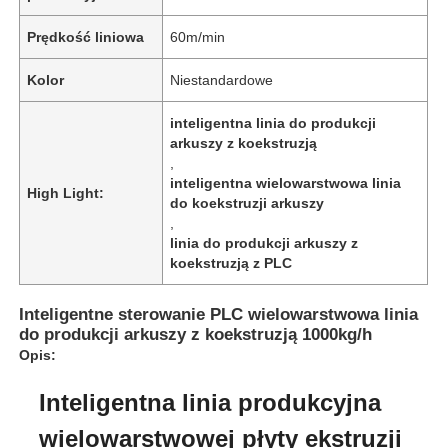
Prędkość liniowa
60m/min
Kolor
Niestandardowe
inteligentna linia do produkcji
arkuszy z koekstruzją
,
inteligentna wielowarstwowa linia
High Light:
do koekstruzji arkuszy
,
linia do produkcji arkuszy z
koekstruzją z PLC
Inteligentne sterowanie PLC wielowarstwowa linia
Strona główna
do produkcji arkuszy z koekstruzją 1000kg/h
Opis:
Produkty
Inteligentna linia produkcyjna
wielowarstwowej płyty ekstruzji
O nas