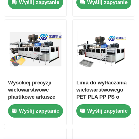
Wyślij zapytanie
Wyślij zapytanie
dostosowany
PP PS, koekstruzja,
500-1400 kg/h
Wysokiej precyzji
Linia do wytłaczania
wielowarstwowe
wielowarstwowego
plastikowe arkusze
PET PLA PP PS o
Co linia wytłaczania
wysokiej wydajności
Wyślij zapytanie
Wyślij zapytanie
szybkie chłodzenie
produkcji
zaawansowane
sterowanie Siemens