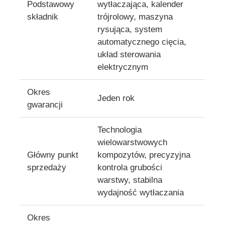
Podstawowy
wytłaczająca, kalender
składnik
trójrolowy, maszyna
Linia wytłaczania dwustronnej śruby
rysująca, system
automatycznego cięcia,
układ sterowania
Wielowarstwowa linia do wytłaczania współwytłaczane
elektrycznym
Linia produkcyjna foliarów
Okres
Jeden rok
gwarancji
Linia wytłaczania arkuszy PMMA GPPS
Technologia
wielowarstwowych
linia wytłaczania płyt plastikowych
Główny punkt
kompozytów, precyzyjna
sprzedaży
kontrola grubości
warstwy, stabilna
linia wytłaczania płyt termoformujących
wydajność wytłaczania
Linia produkcyjna arkuszy PP
Okres