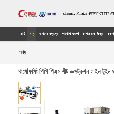
Zhejiang Mingdi এক্সট্রুশন মেশিনারি কো
বাড়ি
পণ্য
আমাদের সম্বন্ধে
কারখানা ভ্রমণ
গুণগত মান নিয়ন্ত্রণ
যোগা
পণ্য
থার্মোফর্মিং পিপি পিএস শীট এক্সট্রুশন লাইন টুইন স্ক