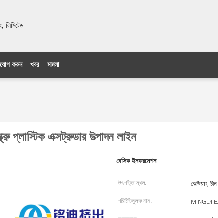
ং, লিমিটেড
যোগ করুন
খবর
মামলা
্রু প্লাস্টিক এক্সট্রুডার উত্পাদন লাইন
বেসিক ইনফরমেশন
উৎপত্তি স্থল:
ঝেজিয়াং, চীন
পরিচিতিমুলক নাম:
MINGDI 