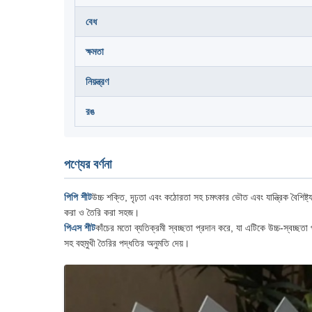
বেধ
ক্ষমতা
নিয়ন্ত্রণ
রঙ
পণ্যের বর্ণনা
পিপি শীট
উচ্চ শক্তি, দৃঢ়তা এবং কঠোরতা সহ চমৎকার ভৌত এবং যান্ত্রিক বৈশিষ্ট্
করা ও তৈরি করা সহজ।
পিএস শীট
কাঁচের মতো ব্যতিক্রমী স্বচ্ছতা প্রদান করে, যা এটিকে উচ্চ-স্বচ্ছতা
সহ বহুমুখী তৈরির পদ্ধতির অনুমতি দেয়।