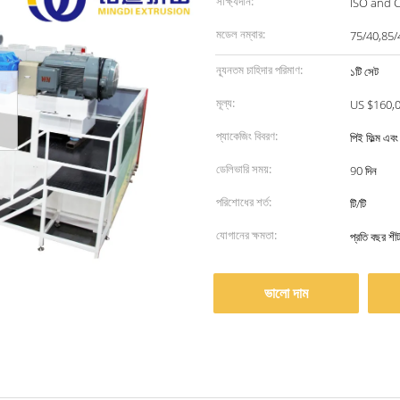
সাক্ষ্যদান:
ISO and 
মডেল নম্বার:
75/40,85/
ন্যূনতম চাহিদার পরিমাণ:
১টি সেট
মূল্য:
US $160,0
প্যাকেজিং বিবরণ:
পিই ফিল্ম এব
ডেলিভারি সময়:
90 দিন
পরিশোধের শর্ত:
টি/টি
যোগানের ক্ষমতা:
প্রতি বছর শ
ভালো দাম