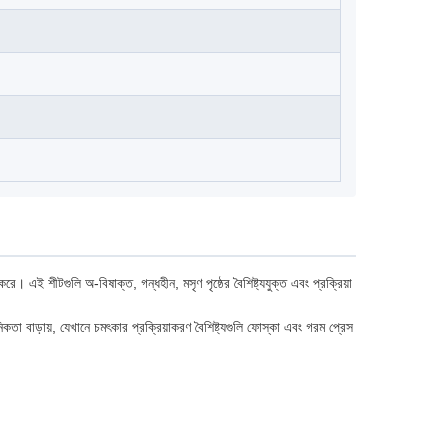
 এই শীটগুলি অ-বিষাক্ত, গন্ধহীন, মসৃণ পৃষ্ঠের বৈশিষ্ট্যযুক্ত এবং প্রক্রিয়া
কতা বাড়ায়, যেখানে চমৎকার প্রক্রিয়াকরণ বৈশিষ্ট্যগুলি ফোস্কা এবং গরম প্রেস