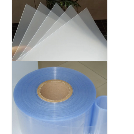
İkiz vida çıkartma hattı
Çok katmanlı tabaka ekstrüzyon hattı
Finer Üretim hattı
PMMA GPPS Levha Ekstrüzyon Hattı
Plastik karton ekstrüzyon hattı
Termoforming levha ekstrüzyon hattı
PP yaprak üretim hattı