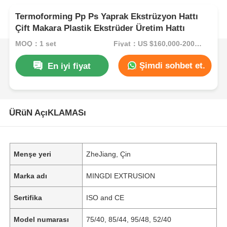
Termoforming Pp Ps Yaprak Ekstrüzyon Hattı
Çift Makara Plastik Ekstrüder Üretim Hattı
MOQ：1 set
Fiyat：US $160,000-200,000/Set (Reference FOB Price)
Şimdi sohbet et.
En iyi fiyat
ÜRüN AçıKLAMASı
Menşe yeri
ZheJiang, Çin
Marka adı
MINGDI EXTRUSION
Sertifika
ISO and CE
Model numarası
75/40, 85/44, 95/48, 52/40