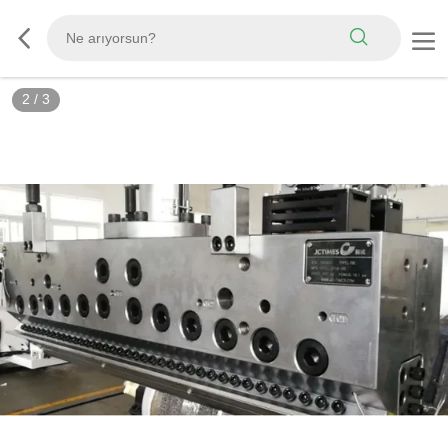
2
/
3