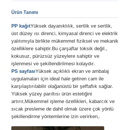
Ürün Tanımı
Fabrika Turu
PP kağıt
Yüksek dayanıklılık, sertlik ve sertlik,
üst düzey ısı direnci, kimyasal direnci ve elektrik
Kalite Kontrol
yalıtımıyla birlikte mükemmel fiziksel ve mekanik
özelliklere sahiptir.Bu çarşaflar toksik değil.,
Bizimle İletişim
kokusuz, pürüzsüz yüzeylere sahiptir ve
işlenmesi ve şekillendirilmesi kolaydır.
PS sayfası
Yüksek açıklıklı ekran ve ambalaj
Haberler
uygulamaları için ideal hale getiren cam ile
karşılaştırılabilir olağanüstü bir şeffaflık sağlar.
Davalar
Yüksek yüzey parıltısı ürün estetiğini
artırır,Mükemmel işleme özellikleri, kabarcık ve
Bir İndirim İste
sıcak presleme de dahil olmak üzere çok yönlü
şekillendirme yöntemlerine izin verirken,.
Pet plaka ekstrüzyon hattı