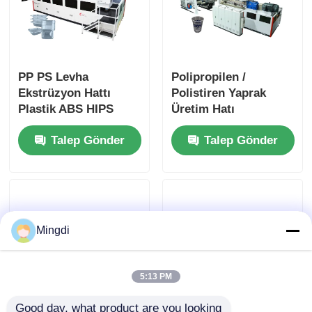
PP PS Levha
Polipropilen /
Ekstrüzyon Hattı
Polistiren Yaprak
Plastik ABS HIPS
Üretim Hatı
Levha Üretim Hattı
Termoforming
Talep Gönder
Talep Gönder
350-1500kg/sa
Paketleme Plastik
Ekstrüder Makineleri
Mingdi
5:13 PM
Good day, what product are you looking 