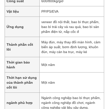
Công suất
600/800kg/giờ
Vật liệu
PP/PS/EVA
veneer đồ nội thất, bao bì thực phẩm,
Ứng dụng
bao bì trái cây và rau quả, bao bì sản
phẩm điện tử, nắp cốc đ
Máy đùn, máy thay đổi màn hình, cảm
Thành phần cốt
biến áp suất, bơm định lượng, khuôn
lõi
đùn, máy cán ba trục, máy ké
Thời gian bảo
Một năm
hành
Thời hạn sử dụng
của thành phần
Một năm
cốt lõi
Ngành công nghiệp bao bì thực phẩm,
ngành phù hợp
ngành công nghiệp đồ chơi, ngành
công nghiệp vật liệu xây dựng,