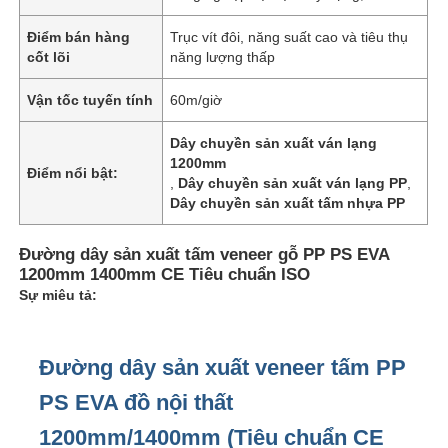
Điểm bán hàng
Trục vít đôi, năng suất cao và tiêu thụ
cốt lõi
năng lượng thấp
Vận tốc tuyến tính
60m/giờ
Dây chuyền sản xuất ván lạng
1200mm
Điểm nổi bật:
,
Dây chuyền sản xuất ván lạng PP
,
Dây chuyền sản xuất tấm nhựa PP
Đường dây sản xuất tấm veneer gỗ PP PS EVA
1200mm 1400mm CE Tiêu chuẩn ISO
Sự miêu tả:
Nhà
Đường dây sản xuất veneer tấm PP
Sản phẩm
PS EVA đồ nội thất
1200mm/1400mm (Tiêu chuẩn CE
Về chúng tôi