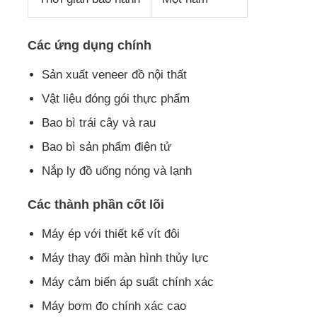
Đường xách vít đôi
Các ứng dụng chính
Sản xuất veneer đồ nội thất
Dây chuyền đồng đùn tấm nhiều lớp
Vật liệu đóng gói thực phẩm
Bao bì trái cây và rau
Dòng sản xuất veneer
Bao bì sản phẩm điện tử
Nắp ly đồ uống nóng và lạnh
Dây chuyền đùn tấm PMMA GPPS
Các thành phần cốt lõi
dây chuyền xát ra tấm nhựa
Máy ép với thiết kế vít đôi
Máy thay đổi màn hình thủy lực
dây chuyền ép tấm hình nhiệt
Máy cảm biến áp suất chính xác
Máy bơm đo chính xác cao
Dòng sản xuất tấm PP