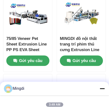
75/85 Veneer Pet
MINGDI đồ nội thất
Sheet Extrusion Line
trang trí phim thú
PP PS EVA Sheet
cưng Extrusion Line
Production Line đơn /
loại tích hợp Extruder
Gửi yêu cầu
Gửi yêu cầu
hai vít
Siemens Control
Mingdi
3:49 AM