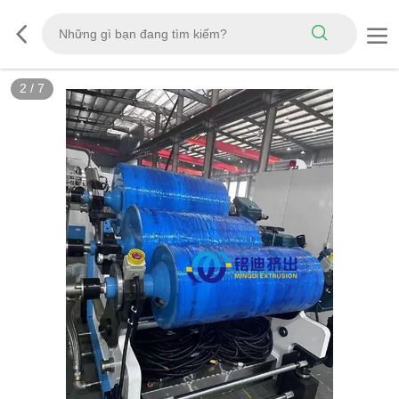
3
/
7