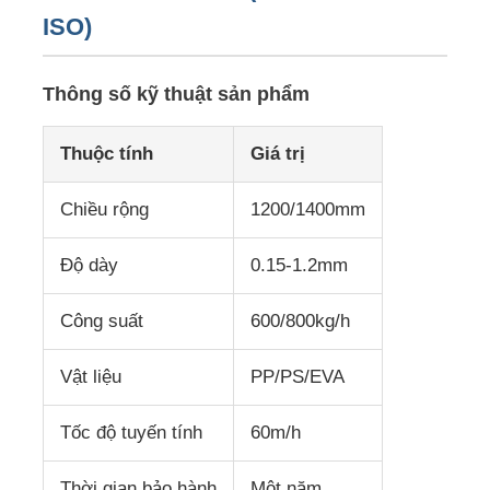
ISO)
Chuyến tham quan nhà máy
Thông số kỹ thuật sản phẩm
Kiểm soát chất lượng
Thuộc tính
Giá trị
Liên hệ với chúng tôi
Chiều rộng
1200/1400mm
Độ dày
0.15-1.2mm
Tin tức
Công suất
600/800kg/h
Các trường hợp
Vật liệu
PP/PS/EVA
Yêu cầu báo giá
Tốc độ tuyến tính
60m/h
dây chuyền ép tấm thú cưng
Thời gian bảo hành
Một năm