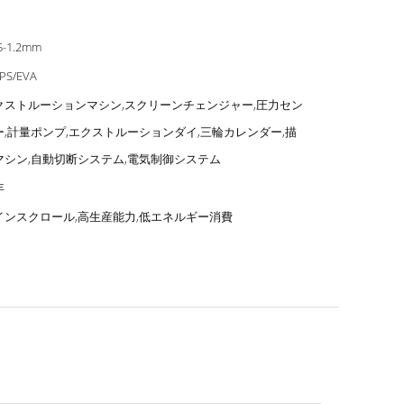
5-1.2mm
PS/EVA
クストルーションマシン,スクリーンチェンジャー,圧力セン
ー,計量ポンプ,エクストルーションダイ,三輪カレンダー,描
マシン,自動切断システム,電気制御システム
年
インスクロール,高生産能力,低エネルギー消費