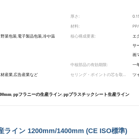
厚さ:
0.1
材料:
PP/
・野菜包装,電子製品包装,冷や温
核心構成要素:
エ
サ
画
中核部品の有効期限:
一
建材産業,広告産業など
セリング・ポイントの芯を取り
ツ
なさい:
,
,
00mm
ppフラニーの生産ライン
ppプラスチックシート生産ライン
イン 1200mm/1400mm (CE ISO標準)