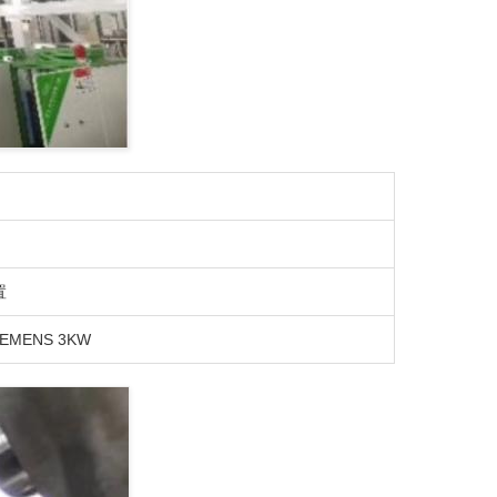
置
MENS 3KW