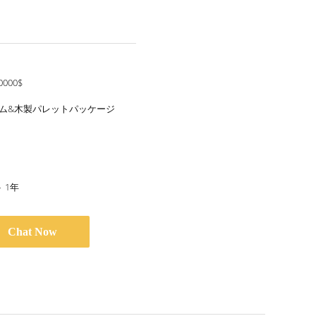
0000$
ルム&木製パレットパッケージ
 1年
Chat Now