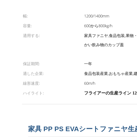
幅:
1200/1400mm
容量:
600から800kg/h
適用する:
家具ファニヤ,食品包装,果物
かい飲み物のカップ蓋
保証期間:
一年
適した企業:
食品包装産業,おもちゃ産業,
線形速度:
60m/h
ハイライト:
フライアーの生産ライン 12
家具 PP PS EVAシートファニヤ生産ラ