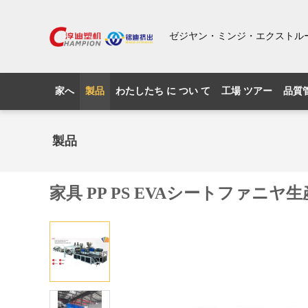
ゼジヤン・ミンジ・エクストルー
家へ
製品
わたしたち に つい て
工場 ツアー
品質
製品
家具 PP PS EVAシートファニヤ生産ラ