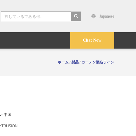
Japanese
search
Chat Now
ホーム
/
製品
/
カーテン製造ライン
ン,中国
EXTRUSION