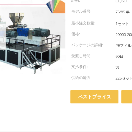
証明:
CE,ISO
モデル番号:
75/85 年
最小注文数量:
1セット
価格:
20000-20
パッケージの詳細:
PEフィ
受渡し時間:
90日
支払条件:
t/t
供給の能力:
225セット
ベストプライス