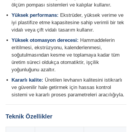
ölçüm pompası sistemleri ve kalıplar kullanır.
Yüksek performans:
Ekstrüder, yüksek verime ve
İkiz vida çıkartma hattı
iyi plastifize etme kapasitesine sahip verimli bir tek
vidalı veya çift vidalı tasarım kullanır.
Çok katmanlı tabaka ekstrüzyon hattı
Yüksek otomasyon derecesi:
Hammaddelerin
eritilmesi, ekstrüzyonu, kalenderlenmesi,
Finer Üretim hattı
soğutulmasından kesme ve toplamaya kadar tüm
üretim süreci oldukça otomatiktir, işçilik
yoğunluğunu azaltır.
PMMA GPPS Levha Ekstrüzyon Hattı
Kararlı kalite:
Üretilen levhanın kalitesini istikrarlı
ve güvenilir hale getirmek için hassas kontrol
Plastik karton ekstrüzyon hattı
sistemi ve kararlı proses parametreleri aracılığıyla.
Termoforming levha ekstrüzyon hattı
Teknik Özellikler
PP yaprak üretim hattı