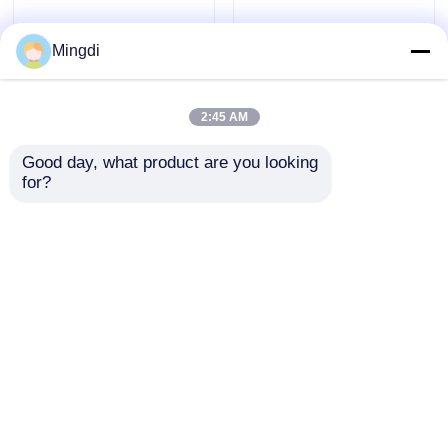
Mingdi
2:45 AM
Good day, what product are you looking 
for?
PMMA GPPS Optik
Optik PMMA Levha
Yaprak Ekstrüder
Ekstrüzyon Hattı
Makine Hatı 1220mm
1220mm 1660mm
1200mm 1660mm
Genişlik 550-900kg/sa
Talep Gönder
Talep Gönder
Ana sayfa
Hakkımızda
Bize ulaşın
Desktop Site
Site Haritası
Gizlilik Politikası