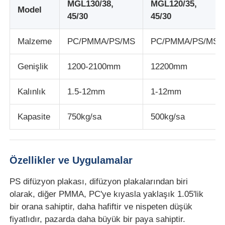
MGL130/38,
MGL120/35,
Model
45/30
45/30
PVC Edge Banding Ekstrüzyon hattı
Malzeme
PC/PMMA/PS/MS
PC/PMMA/PS/MS
Rulo Kalender Makinesi
Genişlik
1200-2100mm
12200mm
Kalınlık
1.5-12mm
1-12mm
Kapasite
750kg/sa
500kg/sa
Özellikler ve Uygulamalar
PS difüzyon plakası, difüzyon plakalarından biri
olarak, diğer PMMA, PC'ye kıyasla yaklaşık 1.05'lik
bir orana sahiptir, daha hafiftir ve nispeten düşük
fiyatlıdır, pazarda daha büyük bir paya sahiptir.