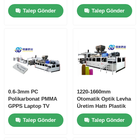
Yaprak Ekstrüzyon
Hattı Optik Şeffaf
Talep Gönder
Talep Gönder
Hattı 550kg/h 700kg/h
Yaprak Ekstrüzörü
900kg/h
0.6-3mm PC
1220-1660mm
Polikarbonat PMMA
Otomatik Optik Levha
GPPS Laptop TV
Üretim Hattı Plastik
Mobil LCD için
Ayna Işık Paneli LCD
Talep Gönder
Talep Gönder
Yaprak Ekstrüzyon
Panel İçin
hattı