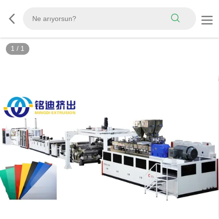
1
/
1