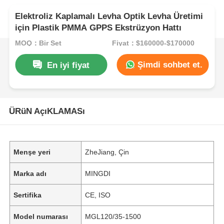
Elektroliz Kaplamalı Levha Optik Levha Üretimi
için Plastik PMMA GPPS Ekstrüzyon Hattı
MOQ：Bir Set
Fiyat：$160000-$170000
Şimdi sohbet et.
En iyi fiyat
ÜRüN AçıKLAMASı
Menşe yeri
ZheJiang, Çin
Marka adı
MINGDI
Sertifika
CE, ISO
Model numarası
MGL120/35-1500