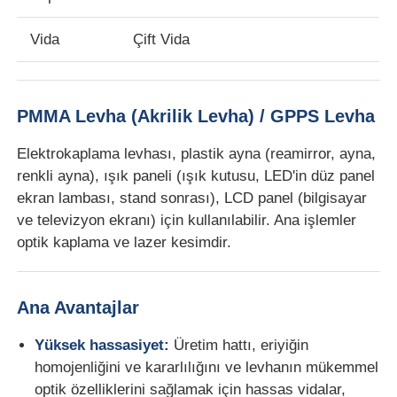
Vida
Çift Vida
Fabrika Turu
Kalite Kontrol
PMMA Levha (Akrilik Levha) / GPPS Levha
Elektrokaplama levhası, plastik ayna (reamirror, ayna,
Bizimle İletişim
renkli ayna), ışık paneli (ışık kutusu, LED'in düz panel
ekran lambası, stand sonrası), LCD panel (bilgisayar
Haberler
ve televizyon ekranı) için kullanılabilir. Ana işlemler
optik kaplama ve lazer kesimdir.
Davalar
Ana Avantajlar
Bir İndirim İste
Yüksek hassasiyet:
Üretim hattı, eriyiğin
homojenliğini ve kararlılığını ve levhanın mükemmel
Pet plaka ekstrüzyon hattı
optik özelliklerini sağlamak için hassas vidalar,