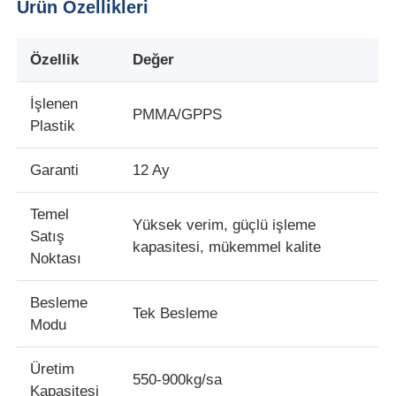
Ürün Özellikleri
Özellik
Değer
İşlenen
PMMA/GPPS
Plastik
Garanti
12 Ay
Temel
Yüksek verim, güçlü işleme
Satış
kapasitesi, mükemmel kalite
Noktası
Evde
Besleme
Tek Besleme
Modu
Ürün
Üretim
550-900kg/sa
Kapasitesi
Hakkımızda