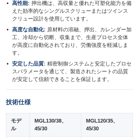
高性能:
押出機は、高収量と優れた可塑化能力を備
えた効率的なシングルスクリューまたはツインス
ツインスクロールエクストルーションライン
クリュー設計を使用しています。
高度な自動化:
原材料の溶融、押出、カレンダー加
多層シート共押出ライン
工、冷却から切断、収集まで、生産プロセス全体
が高度に自動化されており、労働強度を軽減しま
す。
カーテン製造ライン
安定した品質:
精密制御システムと安定したプロセ
スパラメータを通じて、製造されたシートの品質
PMMA GPPS シート押出ライン
が安定して信頼できることを保証します。
プラスチック板の挤出ライン
技術仕様
熱形状シート挤出ライン
モデ
MGL130/38、
MGL120/35、
ル
45/30
45/30
PPシート生産ライン