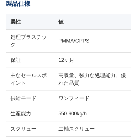
製品仕様
属性
値
処理プラスチッ
PMMA/GPPS
ク
保証
12ヶ月
主なセールスポ
高収量、強力な処理能力、優
イント
れた品質
家へ
供給モード
ワンフィード
生産能力
550-900kg/h
製品
スクリュー
二軸スクリュー
わたしたち に つい て