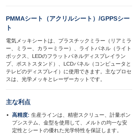
工場 ツアー
PMMAシート（アクリルシート）/GPPSシー
ト
品質管理
電気メッキシートは、プラスチックミラー（リアミラ
ー、ミラー、カラーミラー）、ライトパネル（ライト
ボックス、LEDのフラットパネルディスプレイラン
連絡 ください
プ、ポストスタンド）、LCDパネル（コンピュータと
テレビのディスプレイ）に使用できます。主なプロセ
ニュース
スは、光学メッキとレーザーカットです。
事件
主な利点
高精度:
生産ラインは、精密スクリュー、計量ポン
見積もりを依頼する
プシステム、金型を使用して、メルトの均一な安
定性とシートの優れた光学特性を保証します。
ペット シートの放出ライン