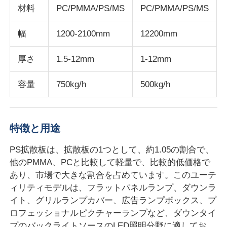
材料
PC/PMMA/PS/MS
PC/PMMA/PS/MS
ポリ塩化ビニールの端バンディングの放出ライン
幅
1200-2100mm
12200mm
ロールカレンダーマシン
厚さ
1.5-12mm
1-12mm
容量
750kg/h
500kg/h
特徴と用途
PS拡散板は、拡散板の1つとして、約1.05の割合で、
他のPMMA、PCと比較して軽量で、比較的低価格で
あり、市場で大きな割合を占めています。このユーテ
ィリティモデルは、フラットパネルランプ、ダウンラ
イト、グリルランプカバー、広告ランプボックス、プ
ロフェッショナルピクチャーランプなど、ダウンタイ
プのバックライトソースのLED照明分野に適してお