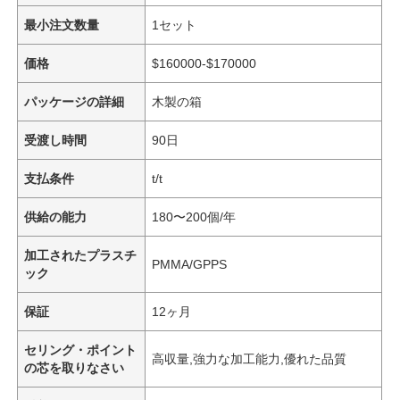
最小注文数量
1セット
価格
$160000-$170000
パッケージの詳細
木製の箱
受渡し時間
90日
支払条件
t/t
供給の能力
180〜200個/年
加工されたプラスチ
PMMA/GPPS
ック
保証
12ヶ月
セリング・ポイント
高収量,強力な加工能力,優れた品質
の芯を取りなさい