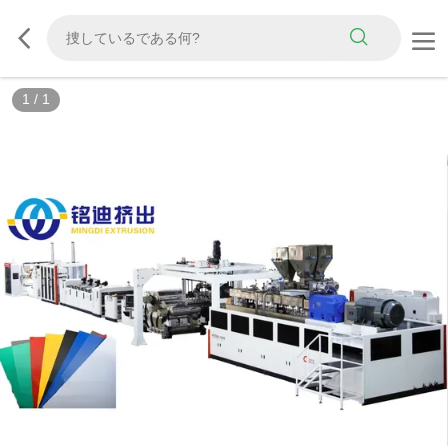
1
/
1