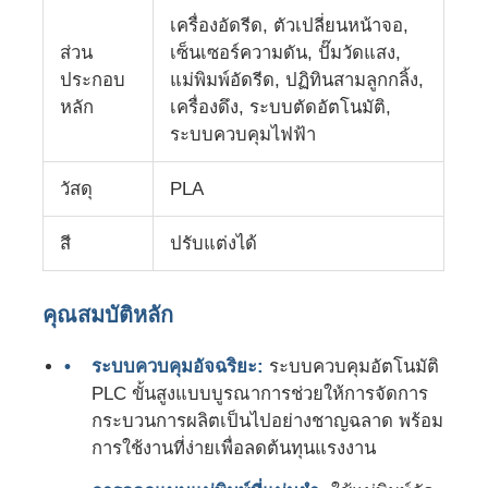
เครื่องอัดรีด, ตัวเปลี่ยนหน้าจอ,
ส่วน
เซ็นเซอร์ความดัน, ปั๊มวัดแสง,
สายดึงสกรูคู่
ประกอบ
แม่พิมพ์อัดรีด, ปฏิทินสามลูกกลิ้ง,
หลัก
เครื่องดึง, ระบบตัดอัตโนมัติ,
สายดึงแผ่นหลายชั้น
ระบบควบคุมไฟฟ้า
วัสดุ
PLA
สายการผลิตฟีนเนอร์
สี
ปรับแต่งได้
สายพัดแผ่น PMMA GPPS
คุณสมบัติหลัก
สายดึงแผ่นพลาสติก
ระบบควบคุมอัจฉริยะ:
ระบบควบคุมอัตโนมัติ
PLC ขั้นสูงแบบบูรณาการช่วยให้การจัดการ
สายดึงแผ่นแบบ thermoforming
กระบวนการผลิตเป็นไปอย่างชาญฉลาด พร้อม
การใช้งานที่ง่ายเพื่อลดต้นทุนแรงงาน
สายการผลิตแผ่น PP