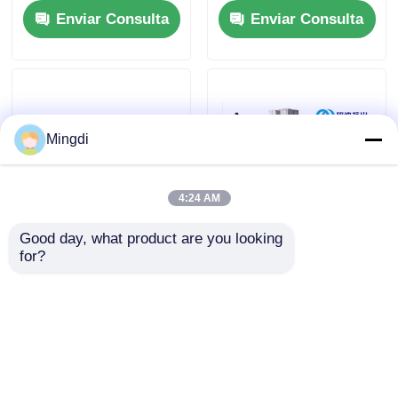
Enviar Consulta
Enviar Consulta
HIPS 350-1500 kg/h
2.0mm Control PLC
de espesor
Mingdi
4:24 AM
Good day, what product are you looking 
Máquina para fabricar
Línea de extrusión de
for?
láminas de tornillo
láminas Pp Ps de
simple/doble, línea de
termoformación
extrusión de láminas
Línea de producción
Enviar Consulta
Enviar Consulta
de PP PS
de extrusoras de
plástico de tornillo
doble