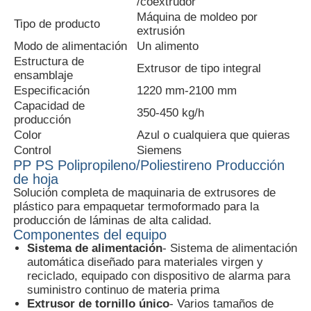
/coextrudor
Máquina de moldeo por
Tipo de producto
extrusión
Visita a la fábrica
Modo de alimentación
Un alimento
Estructura de
Extrusor de tipo integral
ensamblaje
Control de calidad
Especificación
1220 mm-2100 mm
Capacidad de
350-450 kg/h
producción
Contáctenos
Color
Azul o cualquiera que quieras
Control
Siemens
PP PS Polipropileno/Poliestireno Producción
Noticias
de hoja
Solución completa de maquinaria de extrusores de
plástico para empaquetar termoformado para la
Casos
producción de láminas de alta calidad.
Componentes del equipo
Sistema de alimentación
- Sistema de alimentación
Solicitar una cotización
automática diseñado para materiales virgen y
reciclado, equipado con dispositivo de alarma para
suministro continuo de materia prima
Extrusor de tornillo único
- Varios tamaños de
línea de la protuberancia de la hoja del animal domésti