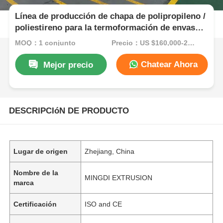
Línea de producción de chapa de polipropileno /
poliestireno para la termoformación de envases
de maquinaria de extrusión de plástico
MOQ：1 conjunto
Precio：US $160,000-200,000/Set (Reference FOB Price)
Chatear Ahora
Mejor precio
DESCRIPCIóN DE PRODUCTO
Lugar de origen
Zhejiang, China
Nombre de la
MINGDI EXTRUSION
marca
Certificación
ISO and CE