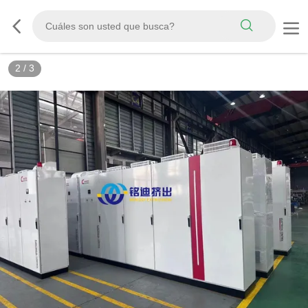
2
/
3