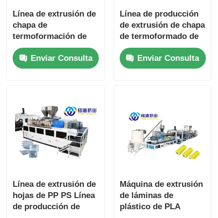
Línea de extrusión de
Línea de producción
chapa de
de extrusión de chapa
termoformación de
de termoformado de
embalaje de
PP/PS tornillo doble
Enviar Consulta
Enviar Consulta
alimentos PP PS 350-
1220mm-2100mm
1500 kg/h Capacidad
Línea de extrusión de
Máquina de extrusión
hojas de PP PS Línea
de láminas de
de producción de
plástico de PLA
hojas de plástico ABS
Automático 0.15mm-