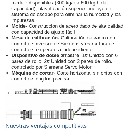
modelo disponibles (300 kg/h a 600 kg/h de
capacidad), plastificación superior, incluye un
sistema de escape para eliminar la humedad y las
Línea de extrusión de doble tornillo
impurezas
Molde
- Construcción de acero dado de alta calidad
con capacidad de ajuste fácil
Línea de extrusión de láminas multicapa
Mesa de calibración
- Calibración de vacío con
control de inversor de Siemens y estructura de
control de temperatura independiente
Línea de producción de chapa
Dispositivo de doble arrastre
- 1# Unidad con 6
pares de rollo, 2# Unidad con 2 pares de rollo,
controlado por Siemens Servo Motor
Línea de extrusión de hojas PMMA GPPS
Máquina de cortar
- Corte horizontal sin chips con
control de longitud precisa
línea de extrusión de cartón de plástico
línea de extrusión de chapa de termoformación
Nuestras ventajas competitivas
Línea de producción de hojas de PP