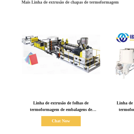
Mais Linha de extrusão de chapas de termoformagem
Mostrar detalhes
Linha de extrusão de folhas de
Linha de
termoformagem de embalagens de
termofo
alimentos PP PS 350-1500 kg/h
Chat Now
Capacidade