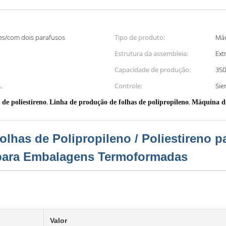
es/com dois parafusos
Tipo de produto:
Máq
Estrutura da assembleia:
Ext
Capacidade de produção:
350
.
Controle:
Sie
,
,
de poliestireno
Linha de produção de folhas de polipropileno
Máquina de
lhas de Polipropileno / Poliestireno 
 para Embalagens Termoformadas
Valor