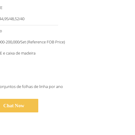
CE
44,95/48,52/40
to
00-200,000/Set (Reference FOB Price)
PE e caixa de madeira
onjuntos de folhas de linha por ano
Chat Now