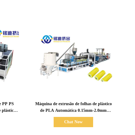
Mostrar detalhes
de PP PS
Máquina de extrusão de folhas de plástico
 plástico
de PLA Automática 0.15mm-2.0mm
/h
Espessura Controle PLC
Chat Now