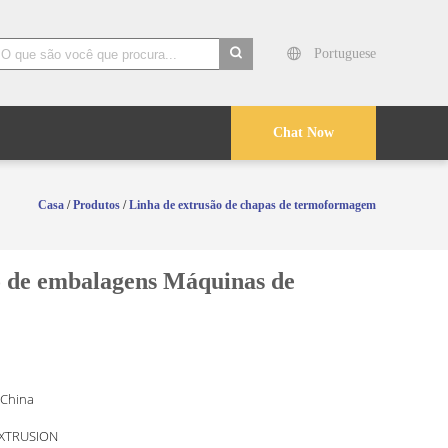
Portuguese
search
Chat Now
Casa
/
Produtos
/
Linha de extrusão de chapas de termoformagem
ão de embalagens Máquinas de
 China
EXTRUSION