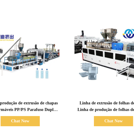
Mostrar detalhes
Mostrar detalhes
 produção de extrusão de chapas
Linha de extrusão de folhas 
rmáveis PP/PS Parafuso Duplo
Linha de produção de folhas de
1220mm-2100mm
ABS HIPS 350-1500 kg
Chat Now
Chat Now