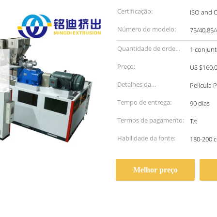
Certificação:
ISO and 
Número do modelo:
75/40,85/
Quantidade de ordem
1 conjun
mínima:
Preço:
US $160,0
Detalhes da
Película 
embalagem:
Tempo de entrega:
90 dias
Termos de pagamento:
T/t
Habilidade da fonte:
180-200 c
Melhor preço