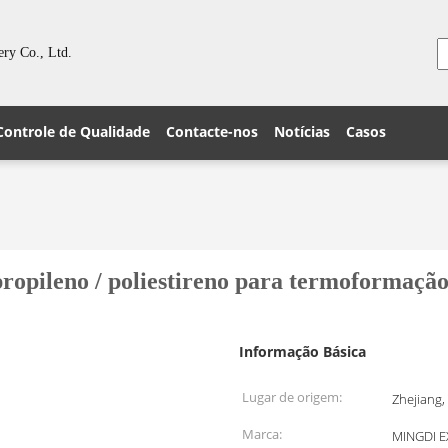
ry Co., Ltd.
Controle de Qualidade
Contacte-nos
Notícias
Casos
ipropileno / poliestireno para termoformaç
Informação Básica
Lugar de origem:
Zhejiang,
Marca:
MINGDI 