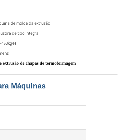
uina de molde da extrusão
rusora de tipo integral
-450kg/H
mens
 extrusão de chapas de termoformagem
para Máquinas