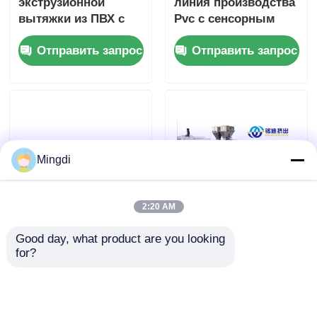
экструзионной
линия производства
вытяжки из ПВХ с
Pvc с сенсорным
двумя винтами 250-
экраном
Отправить запрос
Отправить запрос
400 кг/ч для
декорации мебели
Mingdi
2:20 AM
Высокопрочная
Линия
Good day, what product are you looking 
линия
экструзионной
for?
экструзионной
ленты для
линии ПВХ-листов с
пластиковых листов
Отправить запрос
Отправить запрос
высокой
MINGDI 400 кг/ч
прочностью
Двойной винт