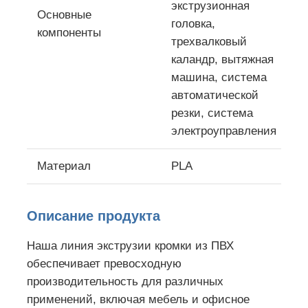
экструзионная
Основные
головка,
компоненты
Линия штранг-прессования кольцевания края PVC
трехвалковый
каландр, вытяжная
Календерный ролик
машина, система
автоматической
резки, система
электроуправления
Материал
PLA
Описание продукта
Наша линия экструзии кромки из ПВХ
обеспечивает превосходную
производительность для различных
применений, включая мебель и офисное