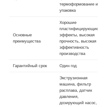
термоформование и
упаковка
Линия экструзирования с двумя винтами
Хорошие
Многослойная линейка экструзионной обработки ли
пластифицирующие
Основные
эффекты, высокая
преимущества
прочность, высокая
Линия производства фанеры
эффективность
производства
Линия экструзии листов PMMA GPPS
Гарантийный срок
Один год
линия экструзии пластиковой доски
Экструзионная
машина, фильтр
линия экструзионной термоформирования листов
расплава, датчик
давления,
дозирующий насос,
Линия по производству листов из ПП