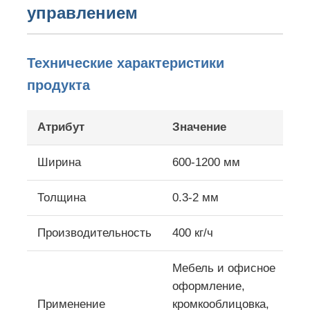
управлением
Экскурсия по заводу
Технические характеристики
продукта
Контроль качества
Атрибут
Значение
Свяжитесь с нами
Ширина
600-1200 мм
Новости
Толщина
0.3-2 мм
Случаи
Производительность
400 кг/ч
Запросите цитату
Мебель и офисное
оформление,
линия штранг-прессования листа любимца
Применение
кромкооблицовка,