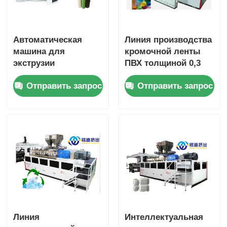
Автоматическая
Линия производства
машина для
кромочной ленты
экструзии
ПВХ толщиной 0,3
пластиковых листов
мм - 2 мм, высокая
Отправить запрос
Отправить запрос
ПВХ 400 кг/ч для
производительность,
мебельной отделки
низкое
энергопотребление
Линия
Интеллектуальная