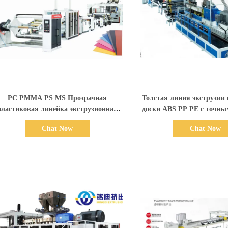
Показать детали
Показать дет
PC PMMA PS MS Прозрачная
Толстая линия экструзии
пластиковая линейка экструзионная
доски ABS PP PE с точны
энергосберегающая экструдерная
толщины
Chat Now
Chat Now
машина