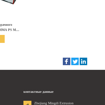
али
зрачного
PMMA PS MS,
0-2100 мм
контактные данные
Zhejiang Mingdi Extrusion