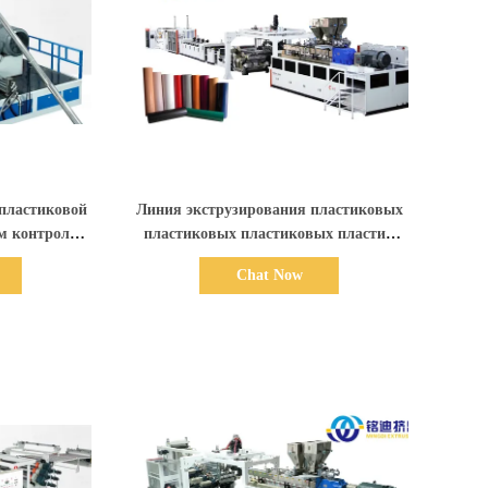
али
Показать детали
 пластиковой
Линия экструзирования пластиковых
м контролем
пластиковых пластиковых пластин
ABS TPO EVA Extruder Machine
Chat Now