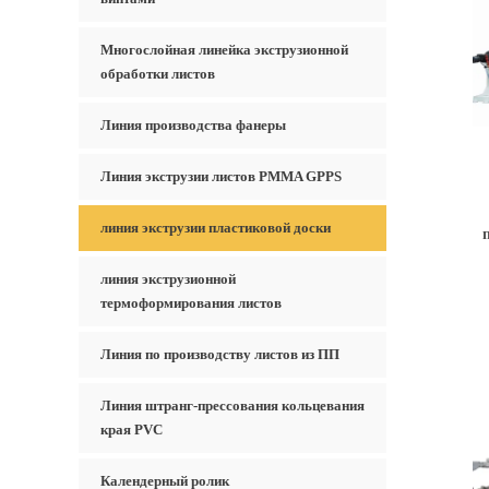
Многослойная линейка экструзионной
обработки листов
Линия производства фанеры
Линия экструзии листов PMMA GPPS
линия экструзии пластиковой доски
линия экструзионной
термоформирования листов
Линия по производству листов из ПП
Линия штранг-прессования кольцевания
края PVC
Календерный ролик