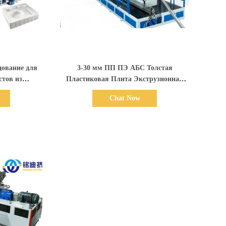
али
Показать детали
дование для
3-30 мм ПП ПЭ АБС Толстая
стов из
Пластиковая Плита Экструзионная
стов
Машина Сверхмощная
Chat Now
Автоматическая CE ISO Одобрено