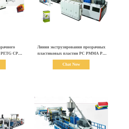
али
Показать детали
зрачного
Линия экструзирования прозрачных
T PETG CPET
пластиковых пластин PC PMMA PS
я, 750 кг/ч,
1220 мм 1000 кг/ч
Chat Now