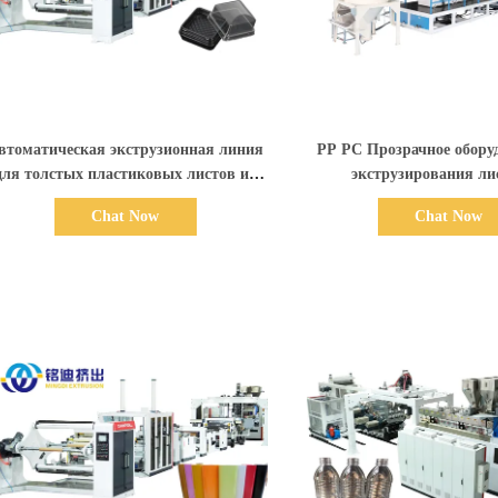
Показать детали
Показать дет
втоматическая экструзионная линия
PP PC Прозрачное обору
для толстых пластиковых листов из
экструзирования ли
PP, PE, ABS шириной 1200-2000 мм
пластиновых ли
Chat Now
Chat Now