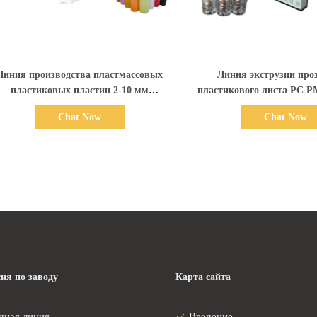
Показать детали
Показать дет
Линия производства пластмассовых
Линия экструзии про
пластиковых пластин 2-10 мм
пластикового листа PC 
IEMENS Контроль структура с двумя
750 кг/ч, ширина 120
Chat Now
Chat Now
винтами
ия по заводу
Карта сайта
чная линия
Введение