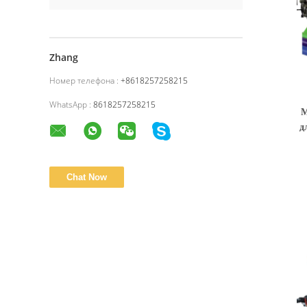
Zhang
Номер телефона :
+8618257258215
WhatsApp :
8618257258215
М
д