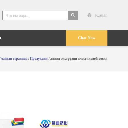
Russian
search
и
Chat Now
Главная страница
/
Продукция
/ линия экструзии пластиковой доски