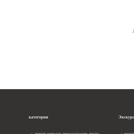
S
категории
Экскурс
линия штранг-прессования листа
пото