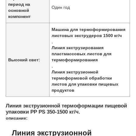
период на
Один год
основной
компонент
Машина для термоформирования
листовых экструдеров 1500 кг/ч
,
Линия экструзирования
пластмассовых листов для
Высокий свет:
термоформирования
,
Линия экструзионной
термоформовой обработки
листов для упаковки пищевых
продуктов
Домой
Линия экструзионной термоформации пищевой
упаковки PP PS 350-1500 кг/ч.
Продукты
описание:
Линия экструзионной
О нас