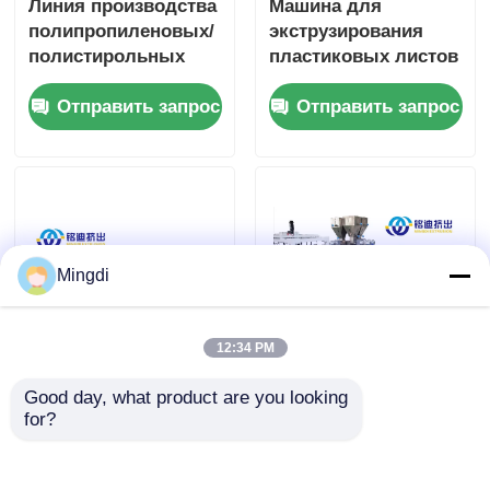
Линия производства
Машина для
полипропиленовых/
экструзирования
полистирольных
пластиковых листов
листов для
из ПЛА
Отправить запрос
Отправить запрос
термоформовочной
Автоматическое
упаковочной
управление ПЛК
пластиковой
толщиной 0,15-2 мм
экструзионной
техники
Mingdi
12:34 PM
Машина для
Линия экструзии
Good day, what product are you looking 
изготовления одно /
термоформовочных
for?
двухвинтовых
листов из ПП и ПС,
листов, линия
двухшнековый
Отправить запрос
Отправить запрос