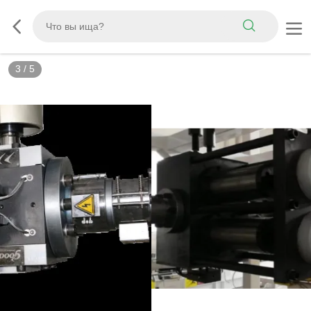
3
/
5