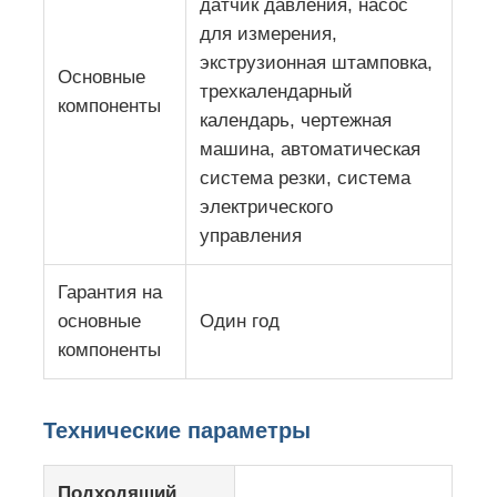
датчик давления, насос
для измерения,
Линия штранг-прессования кольцевания края PVC
экструзионная штамповка,
Основные
трехкалендарный
компоненты
календарь, чертежная
Календерный ролик
машина, автоматическая
система резки, система
электрического
управления
Гарантия на
основные
Один год
компоненты
Технические параметры
Подходящий