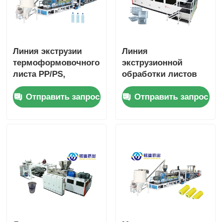
Линия экструзии
Линия
термоформовочного
экструзионной
листа PP/PS,
обработки листов
двухшнековая, 1220
PP PS Линия
Отправить запрос
Отправить запрос
мм - 2100 мм
производства
пластиковых листов
ABS HIPS 350-1500
кг/ч