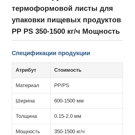
термоформовой листы для
Экскурсия по заводу
упаковки пищевых продуктов
PP PS 350-1500 кг/ч Мощность
Контроль качества
Спецификации продукции
Свяжитесь с нами
Атрибут
Стоимость
Новости
Материал
PP/PS
Случаи
Ширина
600-1500 мм
Запросите цитату
Толщина
0.15-2.0 мм
Мощность
350-1500 кг/ч
линия штранг-прессования листа любимца