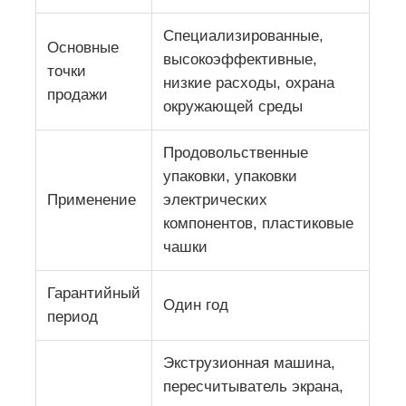
Специализированные,
Основные
Линия экструзирования с двумя винтами
высокоэффективные,
точки
низкие расходы, охрана
продажи
Многослойная линейка экструзионной обработки ли
окружающей среды
Продовольственные
Линия производства фанеры
упаковки, упаковки
Применение
электрических
Линия экструзии листов PMMA GPPS
компонентов, пластиковые
чашки
линия экструзии пластиковой доски
Гарантийный
Один год
период
линия экструзионной термоформирования листов
Экструзионная машина,
пересчитыватель экрана,
Линия по производству листов из ПП