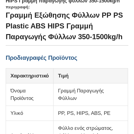
HIPS Γραμμή παραγωγής φύλλων 350-1500kg/h
περιγραφή:
Γραμμή Εξώθησης Φύλλων PP PS
Plastic ABS HIPS Γραμμή
Παραγωγής Φύλλων 350-1500kg/h
Προδιαγραφές Προϊόντος
Χαρακτηριστικό
Τιμή
Όνομα
Γραμμή Παραγωγής
Αρχική σελίδα
Προϊόντος
Φύλλων
Υλικό
PP, PS, HIPS, ABS, PE
Προϊόντα
Φύλλο ενός στρώματος,
Σχετικά με εμάς