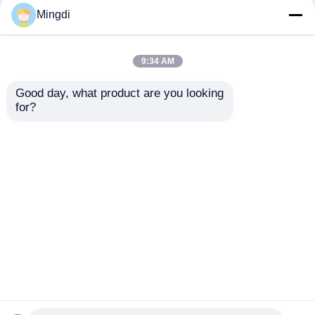
Mingdi
9:34 AM
Good day, what product are you looking 
Μηχανή Παραγωγής
Τεχνική γραμμή
for?
Φύλλων Μονής /
εξάτμισης φύλλων
Δίδυμης Βίδας,
θερμοσυσκευής Pp
Γραμμή Εξώθησης
Ps
Αποστολή
Αποστολή
Φύλλων PP PS
ερώτησης
ερώτησης
Αρχική Σελίδα
Περίπου εμείς
επαφή
Desktop Site
Χάρτης Ιστοτόπου
Πολιτική απορρήτου
Ποιότητα
γραμμή εξώθησης φύλλων κατοικίδιων
ζώων
Κίνα εργοστάσιο.Copyright © 2026 Zhejiang