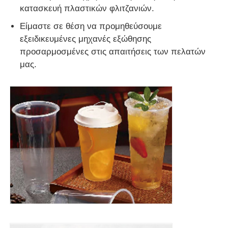
κατασκευή πλαστικών φλιτζανιών.
Γραμμή εξώθησης ζώνης ακρών PVC
Είμαστε σε θέση να προμηθεύσουμε
εξειδικευμένες μηχανές εξώθησης
προσαρμοσμένες στις απαιτήσεις των πελατών
Μηχανή κυλίνδρου
μας.