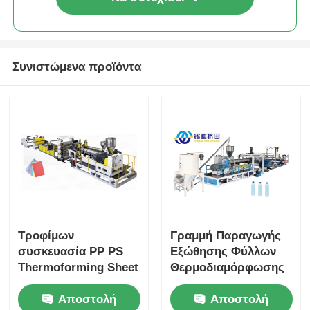
Συνιστώμενα προϊόντα
Τροφίμων
Γραμμή Παραγωγής
συσκευασία PP PS
Εξώθησης Φύλλων
Thermoforming Sheet
Θερμοδιαμόρφωσης
Extrusion Line 350-
PP/PS Δίδυμης Βίδας
Αποστολή
Αποστολή
1500kg/H Δυνατότητα
1220mm-2100mm