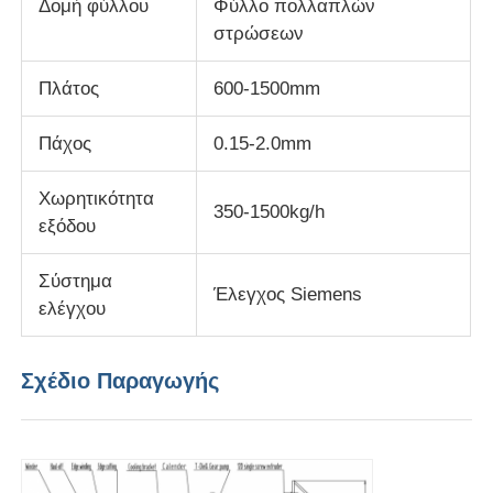
Δομή φύλλου
Φύλλο πολλαπλών
στρώσεων
Επισκέψεις στο εργοστάσιο
Πλάτος
600-1500mm
Έλεγχος Ποιότητας
Πάχος
0.15-2.0mm
Χωρητικότητα
Επικοινωνήστε μαζί μας
350-1500kg/h
εξόδου
Ειδήσεις
Σύστημα
Έλεγχος Siemens
ελέγχου
Υποθέσεις
Σχέδιο Παραγωγής
Ζητήστε μια προσφορά
γραμμή εξώθησης φύλλων κατοικίδιων ζώων