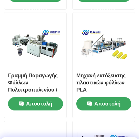
ερώτησης
ερώτησης
Γραμμή Παραγωγής
Μηχανή εκτόξευσης
Φύλλων
πλαστικών φύλλων
Πολυπροπυλενίου /
PLA
Πολυστυρενίου για
Αυτοματοποιημένο
Αποστολή
Αποστολή
Μηχανήματα
0.15mm-2.0mm
Εξώθησης Πλαστικού
πάχος PLC έλεγχο
ερώτησης
ερώτησης
για
Θερμοδιαμόρφωση
Συσκευασίας