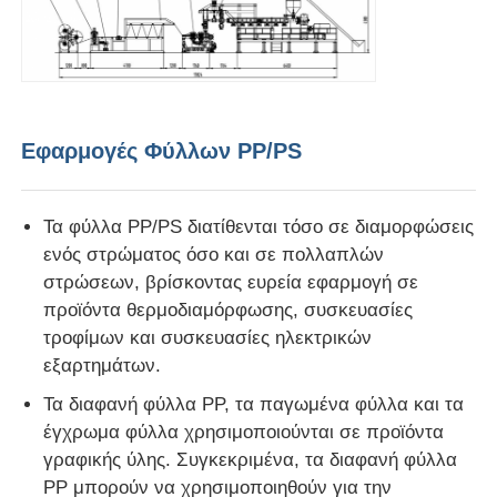
Δίδυμη γραμμή εκτόξευσης με βίδες
Γραμμή Συν-εξώθησης Πολλαπλών Στρώσεων Φύλλ
Εφαρμογές Φύλλων PP/PS
Γραμμή παραγωγής ελαστικών
Τα φύλλα PP/PS διατίθενται τόσο σε διαμορφώσεις
ενός στρώματος όσο και σε πολλαπλών
Η γραμμή εκτόξευσης φύλλων PMMA GPPS
στρώσεων, βρίσκοντας ευρεία εφαρμογή σε
προϊόντα θερμοδιαμόρφωσης, συσκευασίες
τροφίμων και συσκευασίες ηλεκτρικών
γραμμή εκτόξευσης πλαστικών πλακών
εξαρτημάτων.
Τα διαφανή φύλλα PP, τα παγωμένα φύλλα και τα
γραμμή εξάντλησης φύλλων θερμομόρφωσης
έγχρωμα φύλλα χρησιμοποιούνται σε προϊόντα
γραφικής ύλης. Συγκεκριμένα, τα διαφανή φύλλα
Γραμμή παραγωγής φύλλων PP
PP μπορούν να χρησιμοποιηθούν για την