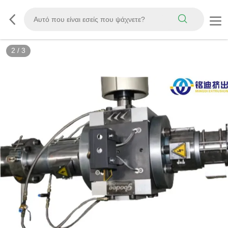
2
/
3