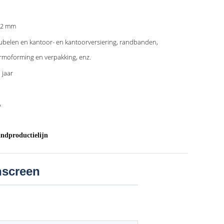
-2 mm
belen en kantoor- en kantoorversiering, randbanden,
rmoforming en verpakking, enz.
 jaar
A
andproductielijn
hscreen