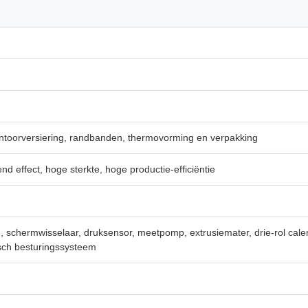
toorversiering, randbanden, thermovorming en verpakking
 effect, hoge sterkte, hoge productie-efficiëntie
, schermwisselaar, druksensor, meetpomp, extrusiemater, drie-rol cale
isch besturingssysteem