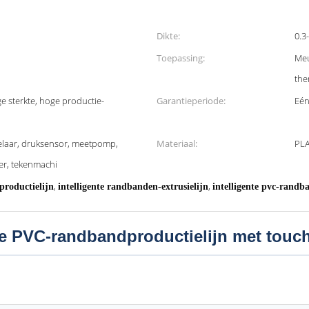
Dikte:
0.3
Toepassing:
Meu
the
 sterkte, hoge productie-
Garantieperiode:
Eén
elaar, druksensor, meetpomp,
Materiaal:
PL
der, tekenmachi
,
,
productielijn
intelligente randbanden-extrusielijn
intelligente pvc-randb
le PVC-randbandproductielijn met touc