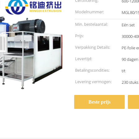
Certificering:
600-120
Modelnummer:
MGL80/1
Min. bestelaantal:
Eén set
Prijs:
30000-40
Verpakking Details:
PE-folie 
Levertijd:
90 dagen
Betalingscondities:
t/t
Levering vermogen:
230 stuks
Beste prijs