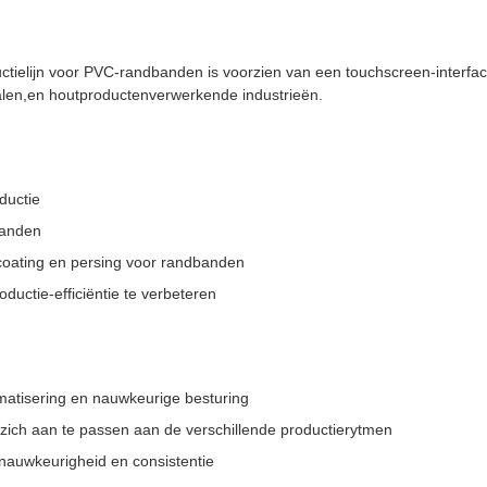
ctielijn voor PVC-randbanden is voorzien van een touchscreen-interfac
alen,en houtproductenverwerkende industrieën.
ductie
banden
coating en persing voor randbanden
ductie-efficiëntie te verbeteren
atisering en nauwkeurige besturing
zich aan te passen aan de verschillende productierytmen
 nauwkeurigheid en consistentie