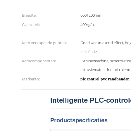
Breedte:
6001200mm
Capaciteit:
400kg/h
Kern verkopende punten:
Goed weekmakend effect, hoge
efficiëntie
Kerncomponenten:
Extrusiemachine, schermwiss
extrusiemater, drie-rol calen
Markeren:
plc control pvc randbanden 
Intelligente PLC-contro
Productspecificaties