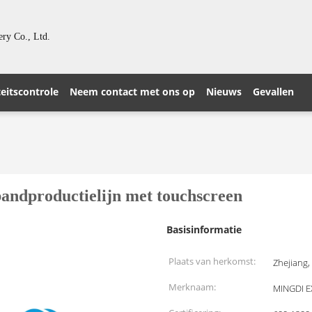
ry Co., Ltd.
eitscontrole
Neem contact met ons op
Nieuws
Gevallen
bandproductielijn met touchscreen
Basisinformatie
Plaats van herkomst:
Zhejiang,
Merknaam:
MINGDI 