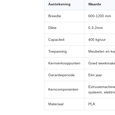
Aantekening
Waarde
Breedte
600-1200 mm
Dikte
0.3-2mm
Capaciteit
400 kg/uur
Toepassing
Meubelen en kan
Kernverkooppunten
Goed weekmakend
Garantieperiode
Eén jaar
Extrusiemachine
Kerncomponenten
systeem, elektr
Materiaal
PLA