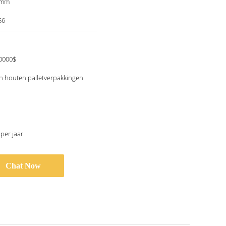
0mm
56
0000$
en houten palletverpakkingen
 per jaar
Chat Now