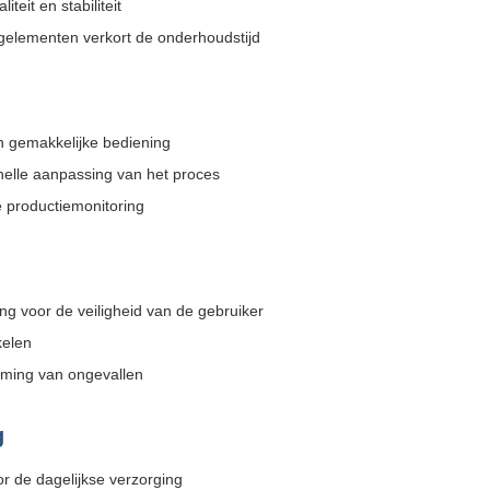
teit en stabiliteit
agelementen verkort de onderhoudstijd
en gemakkelijke bediening
snelle aanpassing van het proces
 productiemonitoring
g voor de veiligheid van de gebruiker
kelen
koming van ongevallen
g
or de dagelijkse verzorging