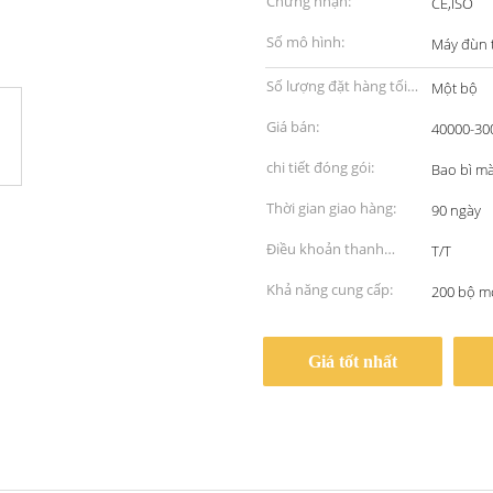
Chứng nhận:
CE,ISO
Số mô hình:
Máy đùn t
Số lượng đặt hàng tối
Một bộ
thiểu:
Giá bán:
40000-30
chi tiết đóng gói:
Bao bì mà
Thời gian giao hàng:
90 ngày
Điều khoản thanh
T/T
toán:
Khả năng cung cấp:
200 bộ m
Giá tốt nhất