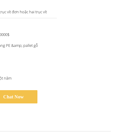
rục vít đơn hoặc hai trục vít
0000$
ng PE &amp; pallet gỗ
ột năm
Chat Now