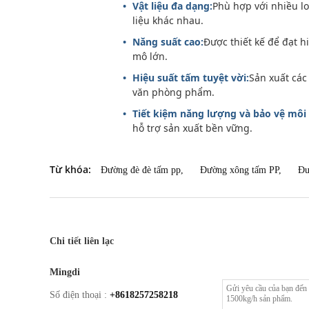
Vật liệu đa dạng:
Phù hợp với nhiều l
liệu khác nhau.
Năng suất cao:
Được thiết kế để đạt 
mô lớn.
Hiệu suất tấm tuyệt vời:
Sản xuất các
văn phòng phẩm.
Tiết kiệm năng lượng và bảo vệ môi
hỗ trợ sản xuất bền vững.
Từ khóa:
Đường đè đè tấm pp
,
Đường xông tấm PP
,
Đư
Chi tiết liên lạc
Mingdi
Số điện thoại :
+8618257258218