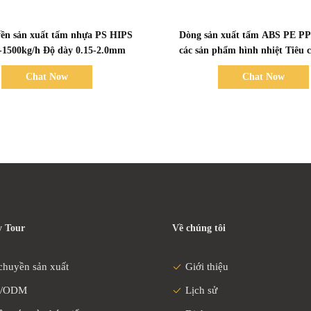
Bad Request
Bad Request
ền sản xuất tấm nhựa PS HIPS
Dòng sản xuất tấm ABS PE PP
350-1500kg/h Độ dày 0.15-2.0mm
các sản phẩm hình nhiệt Tiêu
Chat Now
Chat Now
 Tour
Về chúng tôi
chuyền sản xuất
Giới thiệu
/ODM
Lịch sử