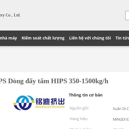
ry Co., Ltd.
 nhà máy
Kiểm soát chất lượng
Liên hệ với chúng tôi
Tin tứ
PS Dòng đẩy tấm HIPS 350-1500kg/h
Thông tin cơ bản
Nguồn gốc:
Xuân Di C
Hàng hiệu:
MINGDI 