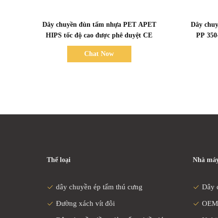
Bad Request
Dây chuyền đùn tấm nhựa PET APET
Dây chuy
HIPS tốc độ cao được phê duyệt CE
PP 
Chat Now
Thể loại
Nhà máy
dây chuyền ép tấm thú cưng
Dây 
Đường xách vít đôi
OEM