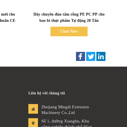
Bad Request
 mới cho
Dây chuyền đùn tấm rỗng PE PC PP cho
 chuẩn CE
bao bì thực phẩm Tự động 20 Tấn
Chat Now
Liên hệ với chúng tôi
Zhejiang Mingdi Extrusion
Machinery Co.,Ltd
Số 1, đường Xianghu, Khu
công nghiệp thành phố Si'an,