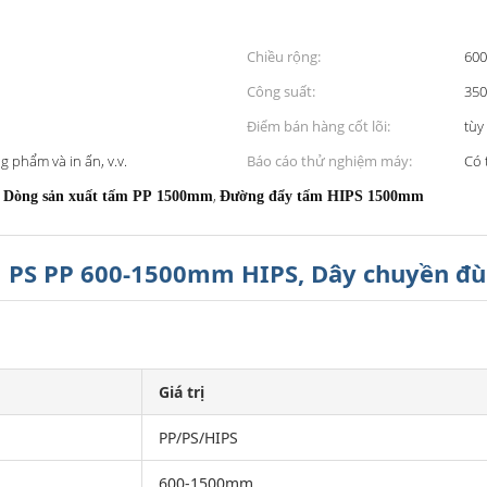
Chiều rộng:
60
Công suất:
350
Điểm bán hàng cốt lõi:
tùy
phẩm và in ấn, v.v.
Báo cáo thử nghiệm máy:
Có 
,
,
Dòng sản xuất tấm PP 1500mm
Đường đẩy tấm HIPS 1500mm
m PS PP 600-1500mm HIPS, Dây chuyền đ
Giá trị
PP/PS/HIPS
600-1500mm