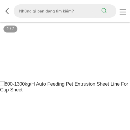
2
/
2