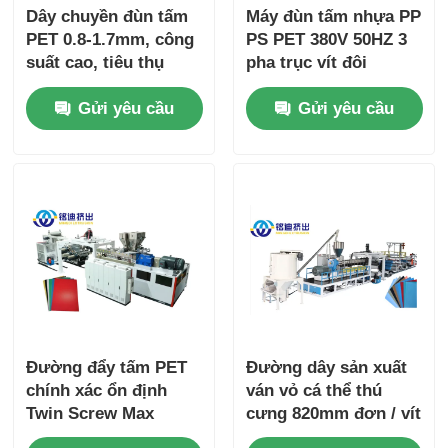
Dây chuyền đùn tấm
Máy đùn tấm nhựa PP
PET 0.8-1.7mm, công
PS PET 380V 50HZ 3
suất cao, tiêu thụ
pha trục vít đôi
điện năng thấp
Gửi yêu cầu
Gửi yêu cầu
Đường đẩy tấm PET
Đường dây sản xuất
chính xác ổn định
ván vỏ cá thể thú
Twin Screw Max
cưng 820mm đơn / vít
Width 1550mm
đôi