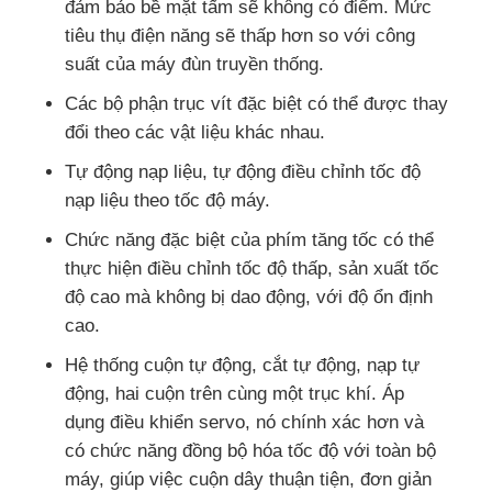
đảm bảo bề mặt tấm sẽ không có điểm. Mức
tiêu thụ điện năng sẽ thấp hơn so với công
Đường xách vít đôi
suất của máy đùn truyền thống.
Các bộ phận trục vít đặc biệt có thể được thay
Dây chuyền đồng đùn tấm nhiều lớp
đổi theo các vật liệu khác nhau.
Tự động nạp liệu, tự động điều chỉnh tốc độ
Dòng sản xuất veneer
nạp liệu theo tốc độ máy.
Chức năng đặc biệt của phím tăng tốc có thể
Dây chuyền đùn tấm PMMA GPPS
thực hiện điều chỉnh tốc độ thấp, sản xuất tốc
độ cao mà không bị dao động, với độ ổn định
cao.
dây chuyền xát ra tấm nhựa
Hệ thống cuộn tự động, cắt tự động, nạp tự
động, hai cuộn trên cùng một trục khí. Áp
dây chuyền ép tấm hình nhiệt
dụng điều khiển servo, nó chính xác hơn và
có chức năng đồng bộ hóa tốc độ với toàn bộ
Dòng sản xuất tấm PP
máy, giúp việc cuộn dây thuận tiện, đơn giản