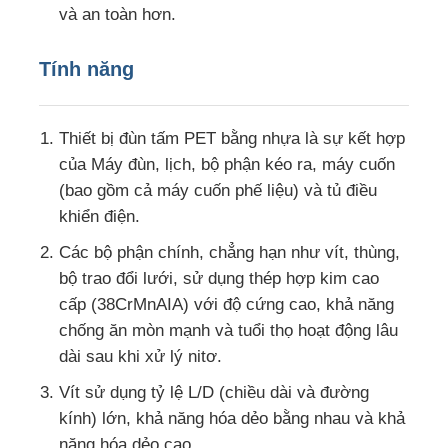
và an toàn hơn.
Dòng xát extrusion PVC
Tính năng
Máy quay cuộn
Thiết bị đùn tấm PET bằng nhựa là sự kết hợp
của Máy đùn, lịch, bộ phận kéo ra, máy cuốn
(bao gồm cả máy cuốn phế liệu) và tủ điều
khiển điện.
Các bộ phận chính, chẳng hạn như vít, thùng,
bộ trao đổi lưới, sử dụng thép hợp kim cao
cấp (38CrMnAIA) với độ cứng cao, khả năng
chống ăn mòn mạnh và tuổi thọ hoạt động lâu
dài sau khi xử lý nitơ.
Vít sử dụng tỷ lệ L/D (chiều dài và đường
kính) lớn, khả năng hóa dẻo bằng nhau và khả
năng hóa dẻo cao.