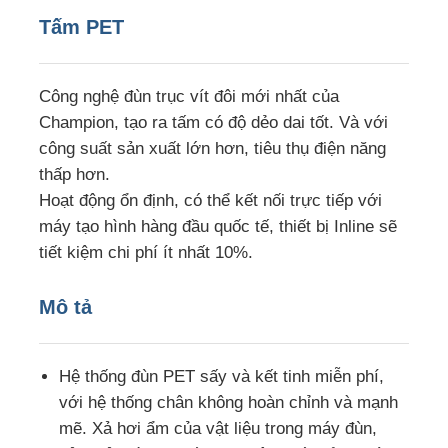
Tấm PET
Chuyến tham quan nhà máy
Công nghệ đùn trục vít đôi mới nhất của
Kiểm soát chất lượng
Champion, tạo ra tấm có độ dẻo dai tốt. Và với
công suất sản xuất lớn hơn, tiêu thụ điện năng
thấp hơn.
Liên hệ với chúng tôi
Hoạt động ổn định, có thể kết nối trực tiếp với
máy tạo hình hàng đầu quốc tế, thiết bị Inline sẽ
Tin tức
tiết kiệm chi phí ít nhất 10%.
Mô tả
Các trường hợp
Yêu cầu báo giá
Hệ thống đùn PET sấy và kết tinh miễn phí,
với hệ thống chân không hoàn chỉnh và mạnh
mẽ. Xả hơi ẩm của vật liệu trong máy đùn,
dây chuyền ép tấm thú cưng