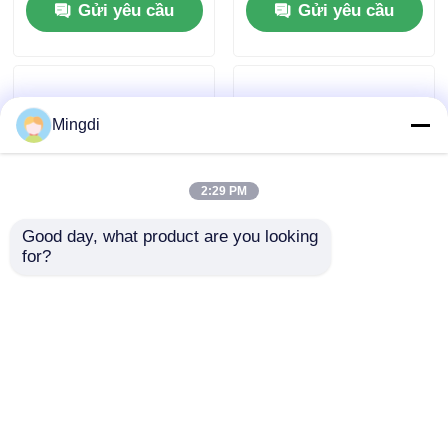
Gửi yêu cầu
Gửi yêu cầu
Mingdi
2:29 PM
Good day, what product are you looking 
for?
800-1300kg/H PP Pet
Máy đùn tấm PET
Sheet Extrusion Line,
thân cốc năng suất
Máy ép tấm thân cốc
cao / Dây chuyền đùn
nhựa
tấm PP 800-1300kg/H
Gửi yêu cầu
Gửi yêu cầu
Nhà
Về chúng tôi
Liên hệ với chúng tôi
Desktop Site